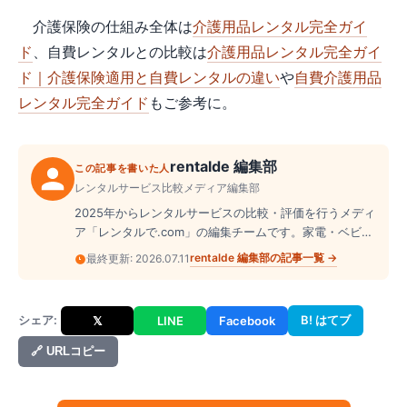
介護保険の仕組み全体は
介護用品レンタル完全ガイ
ド
、自費レンタルとの比較は
介護用品レンタル完全ガイ
ド｜介護保険適用と自費レンタルの違い
や
自費介護用品
レンタル完全ガイド
もご参考に。
rentalde 編集部
この記事を書いた人
レンタルサービス比較メディア編集部
2025年からレンタルサービスの比較・評価を行うメディ
ア「レンタルで.com」の編集チームです。家電・ベビー
用品・ドレス・スーツケース・楽器など、幅広いジャン
rentalde 編集部
の記事一覧 →
最終更新:
2026.07.11
ルのレンタル業者を実際に調査し、料金・サービス内
容・口コミを横断的に整理して読者に届けています。
シェア:
B! はてブ
𝕏
LINE
Facebook
🔗 URLコピー