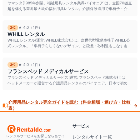
ヤマシタ(1985年創業、福祉用具レンタル業界パイオニア)は、全国70拠点
超を構える業界最大級の福祉用具レンタル。介護保険適用で車椅子・介護
ベッド・歩行器などを
★
4.0
（1件）
2
位
WHILL レンタル
WHILL レンタル(運営: WHILL株式会社)は、次世代型電動車椅子WHILL公
式レンタル。「車椅子らしくないデザイン」と段差・砂利道もこなす走破
性を評価す
★
4.0
（1件）
3
位
フランスベッド メディカルサービス
フランスベッド メディカルサービス(運営: フランスベッド株式会社)は、
ベッドメーカーが運営する介護用品レンタルのパイオニア。日本で初めて
療養ベッドレンタルを開
介護用品
レンタル完全ガイドを読む（料金相場・選び方・比較
→
表）
サービス
レンタルサービスをお探しなら当サイ
レンタルサイト一覧