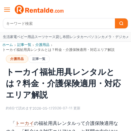
生活家電
ベビー用品
スーツケース
貸し布団
レンタカー
パソコン
カメラ・デジカメ
W
ホーム
›
記事一覧
›
介護用品
›
トーカイ福祉用具レンタルとは？料金・介護保険適用・対応エリア解説
介護用品
記事一覧
トーカイ福祉用具レンタルと
は？料金・介護保険適用・対応
エリア解説
約
6
分で読めます
2026-07-11
更新
2026-05-17
「
トーカイ
の福祉用具レンタルって介護保険適用な