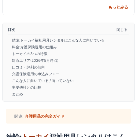
用品レンタル 車イスレンタ
ル 車イスレンタル 入院 介護
タン 350P CU-SP
ル 入院 介護 病院
病院
CR2 LIFEPAK
もっとみる
エーイーディー
目次
閉じる
結論:トーカイ福祉用具レンタルはこんな人に向いている
料金:介護保険適用の仕組み
トーカイの3つの特徴
対応エリア(2026年5月時点)
口コミ・評判の傾向
介護保険適用の申込みフロー
こんな人に向いている / 向いていない
主要他社との比較
まとめ
関連:
介護用品の完全ガイド
結論:
トーカイ
福祉用具レンタルはこん