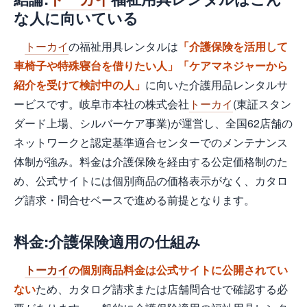
な人に向いている
トーカイ
の福祉用具レンタルは
「介護保険を活用して
車椅子や特殊寝台を借りたい人」「ケアマネジャーから
紹介を受けて検討中の人」
に向いた介護用品レンタルサ
ービスです。岐阜市本社の株式会社
トーカイ
(東証スタン
ダード上場、シルバーケア事業)が運営し、全国62店舗の
ネットワークと認定基準適合センターでのメンテナンス
体制が強み。料金は介護保険を経由する公定価格制のた
め、公式サイトには個別商品の価格表示がなく、カタロ
グ請求・問合せベースで進める前提となります。
料金:介護保険適用の仕組み
トーカイ
の個別商品料金は公式サイトに公開されてい
ない
ため、カタログ請求または店舗問合せで確認する必