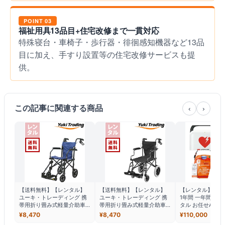
POINT 03
福祉用具13品目+住宅改修まで一貫対応
特殊寝台・車椅子・歩行器・徘徊感知機器など13品
目に加え、手すり設置等の住宅改修サービスも提
供。
この記事に関連する商品
‹
›
【送料無料】【レンタル】
【送料無料】【レンタル】
【レンタル】 AE
ユーキ・トレーディング 携
ユーキ・トレーディング 携
1年間 一年間 一年
帯用折り畳み式軽量介助車
帯用折り畳み式軽量介助車
タル お任せAED
椅子 ハンディライトプラス
椅子 ハンディライト 100
ービス 365日間 
¥
8,470
¥
8,470
¥
110,000
介助専用 HLP09020BL 介護
HLO09180 介護用品レンタ
AED-3100 AED