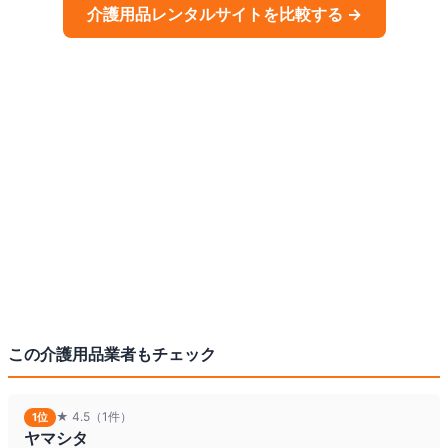
介護用品
レンタルサイトを比較する →
この
介護用品
業者もチェック
★
4.5
（1件）
1
位
ヤマシタ