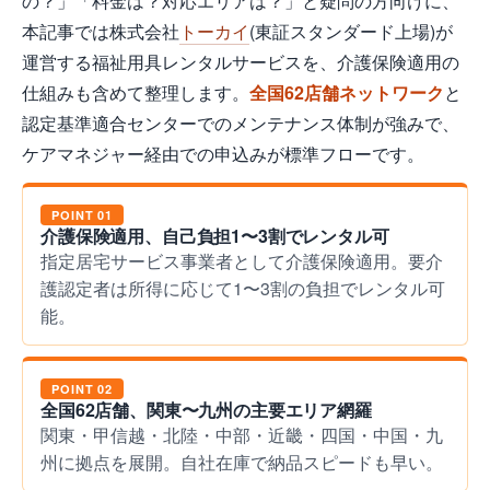
の？」「料金は？対応エリアは？」と疑問の方向けに、
本記事では株式会社
トーカイ
(東証スタンダード上場)が
運営する福祉用具レンタルサービスを、介護保険適用の
仕組みも含めて整理します。
全国62店舗ネットワーク
と
認定基準適合センターでのメンテナンス体制が強みで、
ケアマネジャー経由での申込みが標準フローです。
POINT 01
介護保険適用、自己負担1〜3割でレンタル可
指定居宅サービス事業者として介護保険適用。要介
護認定者は所得に応じて1〜3割の負担でレンタル可
能。
POINT 02
全国62店舗、関東〜九州の主要エリア網羅
関東・甲信越・北陸・中部・近畿・四国・中国・九
州に拠点を展開。自社在庫で納品スピードも早い。