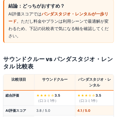
結論：どっちがおすすめ？
AI評価スコアでは
パンダスタジオ・レンタルが一歩リ
ード
。ただし料金やプランは利用シーンで最適解が変
わるため、下記の比較表で気になる軸を確認してくだ
さい。
サウンドクルー
vs
パンダスタジオ・レン
タル
比較表
比較項目
サウンドクルー
パンダスタジオ・レ
ンタル
総合評価
3.5
3.5
★★★
☆☆
★★★
☆☆
（口コミ
1
件）
（口コミ
1
件）
AI評価スコア
3.8 / 5.0
4.1 / 5.0