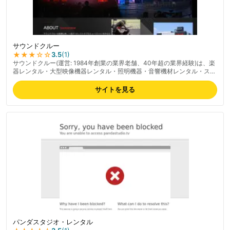
サウンドクルー
★★★
☆☆
3.5
(
1
)
サウンドクルー(運営: 1984年創業の業界老舗、40年超の業界経験)は、楽
器レンタル・大型映像機器レンタル・照明機器・音響機材レンタル・ステ
ージカー/コースターのレンタル・イベント企画・ローディの派遣・レコ
ーディング/リハーサルスタジオの経営を行う総合事業者。楽器・音響・
サイトを見る
照明・録音まで一括対応できる総合力、ヤマハ導入事例にも掲載される業
界内信頼度の高さが特徴。プロ向け実績が豊富、スタジオ運営も行いプロ
用途に強い。一般利用者口コミは限定的、法人・プロユース中心。最新の
料金は公式サイトでご確認ください。
パンダスタジオ・レンタル