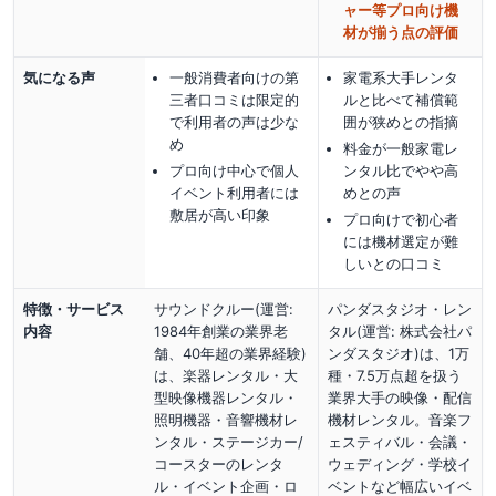
ャー等プロ向け機
材が揃う点の評価
気になる声
一般消費者向けの第
家電系大手レンタ
三者口コミは限定的
ルと比べて補償範
で利用者の声は少な
囲が狭めとの指摘
め
料金が一般家電レ
プロ向け中心で個人
ンタル比でやや高
イベント利用者には
めとの声
敷居が高い印象
プロ向けで初心者
には機材選定が難
しいとの口コミ
特徴・サービス
サウンドクルー(運営:
パンダスタジオ・レン
内容
1984年創業の業界老
タル(運営: 株式会社パ
舗、40年超の業界経験)
ンダスタジオ)は、1万
は、楽器レンタル・大
種・7.5万点超を扱う
型映像機器レンタル・
業界大手の映像・配信
照明機器・音響機材レ
機材レンタル。音楽フ
ンタル・ステージカー/
ェスティバル・会議・
コースターのレンタ
ウェディング・学校イ
ル・イベント企画・ロ
ベントなど幅広いイベ