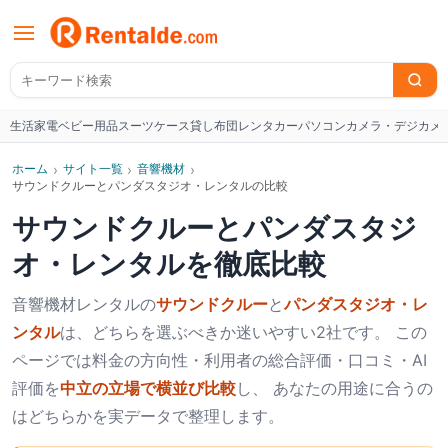
生活家電
ベビー用品
スーツケース
貸し布団
レンタカー
パソコン
カメラ・デジカメ
W
ホーム
›
サイト一覧
›
音響機材
›
サウンドクルーとパンダスタジオ・レンタルの比較
サウンドクルー
と
パンダスタジ
オ・レンタル
を徹底比較
音響機材
レンタルの
サウンドクルー
と
パンダスタジオ・レ
ンタル
は、どちらを選ぶべきか迷いやすい2社です。 この
ページでは料金の方向性・利用者の総合評価・口コミ・AI
評価を
中立の立場で横並び比較
し、 あなたの用途に合うの
はどちらかを実データで整理します。