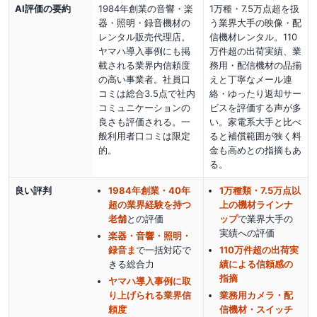
AI評価の要約
1984年創業の音響・楽
1万種・7.5万点超を扱
器・照明・録音機材の
う業界大手の映像・配
レンタル販売代理店。
信機材レンタル。110
ヤマハ導入事例にも掲
万件超の出荷実績、業
載される業界内信頼度
務用・配信機材の品揃
の高い事業者。社員口
えと丁寧なメール連
コミは総合3.5点で社内
絡・ゆったり返却サー
コミュニケーションの
ビスを評価する声が多
良さも評価される。一
い。家電系大手と比べ
般利用者口コミは限定
ると補償範囲が狭く料
的。
金も高めとの指摘もあ
る。
良い評判
1984年創業・40年
1万種類・7.5万点以
超の業界経験を持つ
上の機材ラインナ
老舗
との評価
ップ
で業界大手の
実績への評価
楽器・音響・照明・
録音ま
で一括対応で
110万件超の出荷実
きる総合力
績による信頼感の
指摘
ヤマハ導入事例に取
り上げられる業界信
業務用カメラ・配
頼度
信機材・スイッチ