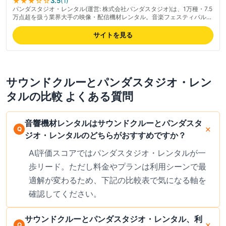
★★★
☆☆
3.5
(
1
)
パンダスタジオ・レンタル(運営: 株式会社パンダスタジオ)は、1万種・7.5
万点超を扱う業界大手の映像・配信機材レンタル。音楽フェスティバル・
会議・ウェディング・学校イベントなど幅広いイベントに対応、
YAMAHA・JBL・BOSEなど有名メーカーからClassicPROまで豊富な機
サイトを見る
材。スピーカー・PA・DJ・ヘッドホンなど、110万件超の出荷実績によ
る信頼感。業務用カメラ・配信機材・スイッチャー等プロ向け機材も充
実、返却日リマインドや到着確認のメール連絡が丁寧で、翌日集荷の「ゆ
ったり返却サービス」も便利。(税込)以上で往復送料無料・即日発送対応
で初心者からプロまで支持。最新の料金は公式サイトでご確認ください。
サウンドクルー
と
パンダスタジオ・レン
タル
の比較 よくある質問
音響機材レンタルはサウンドクルーとパンダスタ
ジオ・レンタルのどちらがおすすめですか？
AI評価スコアではパンダスタジオ・レンタルが一
歩リード。ただし料金やプランは利用シーンで最
適解が変わるため、下記の比較表で気になる軸を
確認してください。
サウンドクルーとパンダスタジオ・レンタル、利