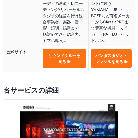
ーディの派遣・レコー
ントに対応、
ディング/リハーサルス
YAMAHA・JBL・
タジオの経営を行う総
BOSEなど有名メーカ
合事業者。楽器・音
ーからClassicPROま
響・照明・録音まで一
で豊富な機材。スピー
括対応できる総合力、
カー・PA・DJ・ヘッ
ヤマハ導入…
ドホン…
公式サイト
サウンドクルー
を
パンダスタジオ・
見る ▶
レンタル
を見る ▶
各サービスの詳細