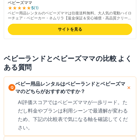
ベビーズママ
★★★★★
5
(
1
)
ベビー用品レンタルのベビーズママは往復送料無料。大人気の電動ハイロ
ーチェア・ベビーカー・ネムリラ【返金保証＆安心補償・高品質クリーニ
ング】福岡から全国へお届けします。
サイトを見る
ベビーランド
と
ベビーズママ
の比較 よく
ある質問
ベビー用品レンタルはベビーランドとベビーズマ
マのどちらがおすすめですか？
AI評価スコアではベビーズママが一歩リード。た
だし料金やプランは利用シーンで最適解が変わる
ため、下記の比較表で気になる軸を確認してくだ
さい。