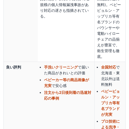
規模の個人情報漏洩事故があ
無料)。ベビー
り対応の遅さも指摘されてい
ビョルン・ア
る。
ップリカ等有
名ブランドの
バウンサーや
電動ハイロー
チェアの品揃
えが豊富で、
衛生管理も徹
底。
良い評判
手洗いクリーニング
で届い
全国対応
で
た商品がきれい
との評価
北海道・東
北以外は送
ベビーカー等の商品画像が
料無料
充実
で安心感
ベビービョ
注文から2日後到着の迅速対
ルン・アッ
応の事例
プリカ等有
名ブランド
が充実
プロ技術に
よる洗浄・