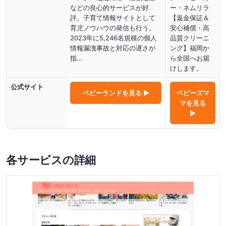
などの良心的サービスが好
ー・ネムリラ
評。子育て情報サイトとして
【返金保証＆
育児ノウハウの発信も行う。
安心補償・高
2023年に5,246名規模の個人
品質クリーニ
情報漏洩事故と対応の遅さが
ング】福岡か
指…
ら全国へお届
けします。
公式サイト
ベビーランド
を見る ▶
ベビーズマ
マ
を見る
▶
各サービスの詳細