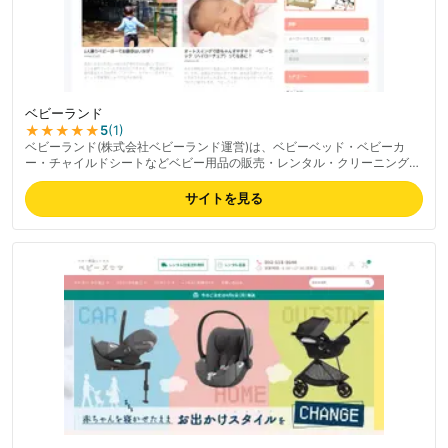
ベビーランド
★★★★★
5
(
1
)
ベビーランド(株式会社ベビーランド運営)は、ベビーベッド・ベビーカ
ー・チャイルドシートなどベビー用品の販売・レンタル・クリーニング専
門店。商品の手洗いクリーニング・迅速対応・差額返金などの良心的サー
ビスが好評。子育て情報サイトとして育児ノウハウの発信も行う。2023
サイトを見る
年に5,246名規模の個人情報漏洩事故と対応の遅さが指摘された経緯あ
り、個人情報の取り扱いについては最新の対応状況を確認の上利用推奨。
最新の料金は公式サイトでご確認ください。