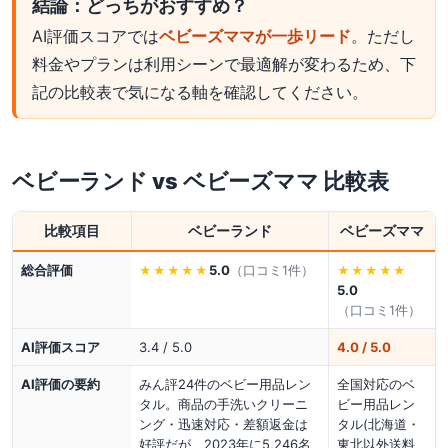
結論：どっちがおすすめ？
AI評価スコアでは
ベビーズママが一歩リード
。ただし
料金やプランは利用シーンで最適解が変わるため、下
記の比較表で気になる軸を確認してください。
ベビーランド
vs
ベビーズママ
比較表
比較項目
ベビーランド
ベビーズママ
総合評価
5.0
（口コミ
1
件）
★★★★★
★★★★★
5.0
（口コミ
1
件）
AI評価スコア
3.4 / 5.0
4.0 / 5.0
AI評価の要約
みん評24件のベビー用品レン
全国対応のベ
タル。商品の手洗いクリーニ
ビー用品レン
ング・迅速対応・差額返金は
タル(北海道・
好評だが、2023年に5,246名
東北以外送料