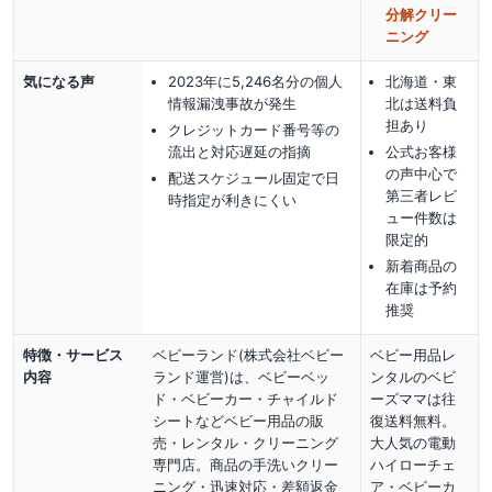
分解クリー
ニング
気になる声
2023年に5,246名分の個人
北海道・東
情報漏洩事故が発生
北は送料負
担あり
クレジットカード番号等の
流出と対応遅延の指摘
公式お客様
の声中心で
配送スケジュール固定で日
第三者レビ
時指定が利きにくい
ュー件数は
限定的
新着商品の
在庫は予約
推奨
特徴・サービス
ベビーランド(株式会社ベビー
ベビー用品レ
内容
ランド運営)は、ベビーベッ
ンタルのベビ
ド・ベビーカー・チャイルド
ーズママは往
シートなどベビー用品の販
復送料無料。
売・レンタル・クリーニング
大人気の電動
専門店。商品の手洗いクリー
ハイローチェ
ニング・迅速対応・差額返金
ア・ベビーカ