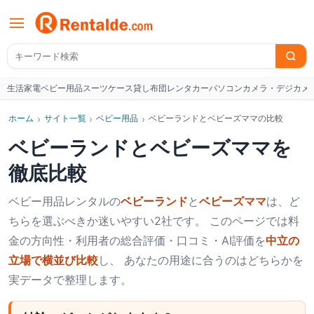
生活家電
ベビー用品
スーツケース
貸し布団
レンタカー
パソコン
カメラ・デジカメ
W
ホーム
›
サイト一覧
›
ベビー用品
›
ベビーランドとベビーズママの比較
ベビーランド
と
ベビーズママ
を
徹底比較
ベビー用品
レンタルの
ベビーランド
と
ベビーズママ
は、ど
ちらを選ぶべきか迷いやすい2社です。 このページでは料
金の方向性・利用者の総合評価・口コミ・AI評価を
中立の
立場で横並び比較
し、 あなたの用途に合うのはどちらかを
実データで整理します。