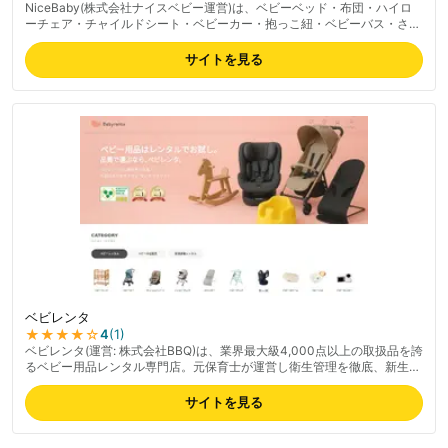
NiceBaby(株式会社ナイスベビー運営)は、ベビーベッド・布団・ハイロ
ーチェア・チャイルドシート・ベビーカー・抱っこ紐・ベビーバス・さく
乳器・お宮参り衣装まで幅広く扱うベビー用品レンタル。2週間から12ヶ
月以上まで柔軟にレンタル期間を選択可能で、6ヶ月以上の長期レンタル
サイトを見る
で割引が適用される仕組み。専用配送便「ナイスベビー便」で配送・回収
を一括対応、里帰り出産や引越し等の一時的ニーズにも強い。最新の料金
は公式サイトでご確認ください。
ベビレンタ
★★★★
☆
4
(
1
)
ベビレンタ(運営: 株式会社BBQ)は、業界最大級4,000点以上の取扱品を誇
るベビー用品レンタル専門店。元保育士が運営し衛生管理を徹底、新生児
から利用可能。ベビーカー・ベビーベッド(電動)・ハイローチェア・ベビ
ースケール・チャイルドシート・抱っこ紐など、最新モデルや人気ブラン
サイトを見る
ドを幅広く揃える。最短1ヶ月から、複数月レンタルで月額費用が割安に
なる仕組み。年齢別レンタルガイドが充実し、購入より経済的に新生児期
を乗り切れる設計。最新の料金は公式サイトでご確認ください。