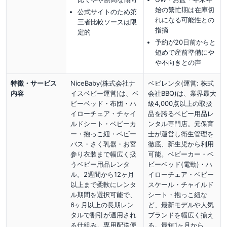
始の繁忙期は在庫切
公式サイトのため第
れになる可能性との
三者比較ソースは限
指摘
定的
予約が20日前からと
短めで産前準備にや
や不向きとの声
特徴・サービス
NiceBaby(株式会社ナ
ベビレンタ(運営: 株式
内容
イスベビー運営)は、ベ
会社BBQ)は、業界最大
ビーベッド・布団・ハ
級4,000点以上の取扱
イローチェア・チャイ
品を誇るベビー用品レ
ルドシート・ベビーカ
ンタル専門店。元保育
ー・抱っこ紐・ベビー
士が運営し衛生管理を
バス・さく乳器・お宮
徹底、新生児から利用
参り衣装まで幅広く扱
可能。ベビーカー・ベ
うベビー用品レンタ
ビーベッド(電動)・ハ
ル。2週間から12ヶ月
イローチェア・ベビー
以上まで柔軟にレンタ
スケール・チャイルド
ル期間を選択可能で、
シート・抱っこ紐な
6ヶ月以上の長期レン
ど、最新モデルや人気
タルで割引が適用され
ブランドを幅広く揃え
る仕組み。専用配送便
る。最短1ヶ月から、