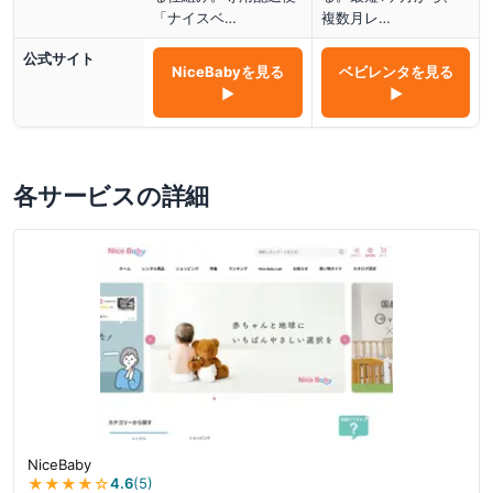
「ナイスベ…
複数月レ…
公式サイト
NiceBaby
を見る
ベビレンタ
を見る
▶
▶
各サービスの詳細
NiceBaby
★★★★
☆
4.6
(
5
)