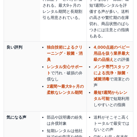
される。最大9ヶ月の
短1週間レンタルを評
レンタル期間と長期割
価する声が多い。送料
引も用意されている。
の高さや繁忙期の在庫
切れ、商品状態のばら
つきには注意との指摘
もある。
良い評判
独自技術によるクリ
4,000点超のベビー
ーニング・殺菌・消
用品を扱う業界最大
臭
級の品揃え
との評価
レンタル安心サポー
メンテ専門スタッフ
ト
で汚れ・破損の弁
による洗浄・除菌・
償なし
滅菌消毒
で清潔
との
声
2週間〜最大9ヶ月の
柔軟なレンタル期間
最短1週間からレン
タル可能
で短期利用
しやすい
との指摘
気になる声
部品や説明書の紛失
送料がそこそこ高く
は弁償対象
トータルで最安では
ないとの声
短期レンタルは他社
比でやや割高な傾向
GW・お盆・年末年