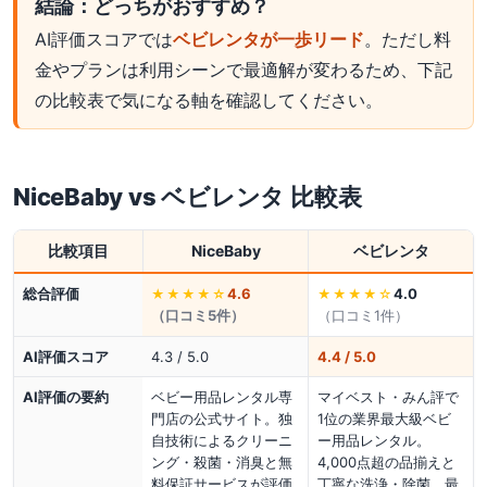
結論：どっちがおすすめ？
AI評価スコアでは
ベビレンタが一歩リード
。ただし料
金やプランは利用シーンで最適解が変わるため、下記
の比較表で気になる軸を確認してください。
NiceBaby
vs
ベビレンタ
比較表
比較項目
NiceBaby
ベビレンタ
総合評価
4.6
4.0
★★★★
☆
★★★★
☆
（口コミ
5
件）
（口コミ
1
件）
AI評価スコア
4.3 / 5.0
4.4 / 5.0
AI評価の要約
ベビー用品レンタル専
マイベスト・みん評で
門店の公式サイト。独
1位の業界最大級ベビ
自技術によるクリーニ
ー用品レンタル。
ング・殺菌・消臭と無
4,000点超の品揃えと
料保証サービスが評価
丁寧な洗浄・除菌、最