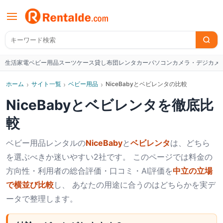
生活家電
ベビー用品
スーツケース
貸し布団
レンタカー
パソコン
カメラ・デジカメ
W
ホーム
›
サイト一覧
›
ベビー用品
›
NiceBabyとベビレンタの比較
NiceBaby
と
ベビレンタ
を徹底比
較
ベビー用品
レンタルの
NiceBaby
と
ベビレンタ
は、どちら
を選ぶべきか迷いやすい2社です。 このページでは料金の
方向性・利用者の総合評価・口コミ・AI評価を
中立の立場
で横並び比較
し、 あなたの用途に合うのはどちらかを実デ
ータで整理します。