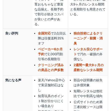
育おもちゃなど豊富
大9ヶ月のレンタル期間
な品揃え。長期予約
と長期割引も用意されて
で割引が効きコスパ
いる。
が良いとの声があ
る。
良い評判
全国対応
で2点目以
独自技術によるクリ
降は往復送料35%
ーニング・殺菌・消
オフ
臭
ベビーカー6か月
レンタル安心サポー
予約
で2,000円割
ト
で汚れ・破損の弁
引等の長期割引
償なし
クリーニング済み
2週間〜最大9ヶ月の
の美品との声多数
柔軟なレンタル期間
気になる声
楽天/Yahoo店中心
部品や説明書の紛失
で実店舗対応はな
は弁償対象
し
短期レンタルは他社
知育玩具のポイン
比でやや割高な傾向
ト制が分かりにく
公式サイトのため第
い場合あり
三者比較ソースは限