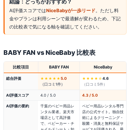
結論：どっちがおすすめ？
AI評価スコアでは
NiceBabyが一歩リード
。ただし料
金やプランは利用シーンで最適解が変わるため、下記
の比較表で気になる軸を確認してください。
BABY FAN
vs
NiceBaby
比較表
比較項目
BABY FAN
NiceBaby
総合評価
5.0
4.6
★★★★★
★★★★
☆
（口コミ
1
件）
（口コミ
5
件）
AI評価スコア
4.0 / 5.0
4.3 / 5.0
AI評価の要約
千葉のベビー用品レ
ベビー用品レンタル専門
ンタル業者。楽天市
店の公式サイト。独自技
場店として高評価
術によるクリーニング・
で、ベビーカー・チ
殺菌・消臭と無料保証サ
ャイルドシート・知
ービスが評価される。最