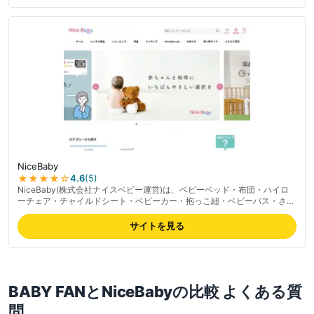
NiceBaby
★★★★
☆
4.6
(
5
)
NiceBaby(株式会社ナイスベビー運営)は、ベビーベッド・布団・ハイロ
ーチェア・チャイルドシート・ベビーカー・抱っこ紐・ベビーバス・さく
乳器・お宮参り衣装まで幅広く扱うベビー用品レンタル。2週間から12ヶ
月以上まで柔軟にレンタル期間を選択可能で、6ヶ月以上の長期レンタル
サイトを見る
で割引が適用される仕組み。専用配送便「ナイスベビー便」で配送・回収
を一括対応、里帰り出産や引越し等の一時的ニーズにも強い。最新の料金
は公式サイトでご確認ください。
BABY FAN
と
NiceBaby
の比較 よくある質
問