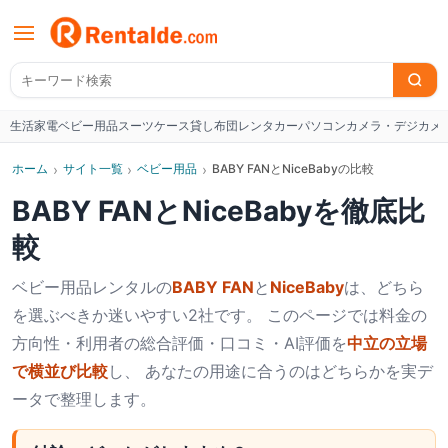
生活家電
ベビー用品
スーツケース
貸し布団
レンタカー
パソコン
カメラ・デジカメ
W
ホーム
›
サイト一覧
›
ベビー用品
›
BABY FANとNiceBabyの比較
BABY FAN
と
NiceBaby
を徹底比
較
ベビー用品
レンタルの
BABY FAN
と
NiceBaby
は、どちら
を選ぶべきか迷いやすい2社です。 このページでは料金の
方向性・利用者の総合評価・口コミ・AI評価を
中立の立場
で横並び比較
し、 あなたの用途に合うのはどちらかを実デ
ータで整理します。