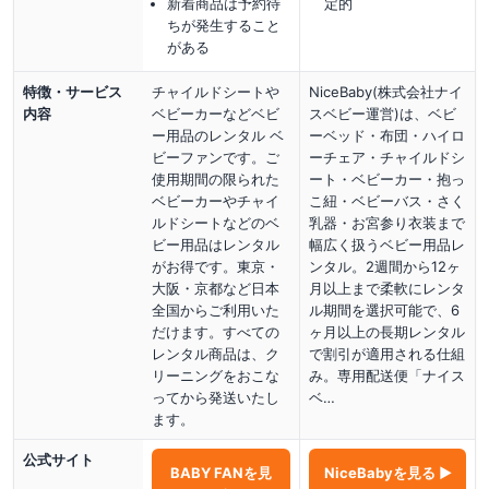
新着商品は予約待
定的
ちが発生すること
がある
特徴・サービス
チャイルドシートや
NiceBaby(株式会社ナイ
内容
ベビーカーなどベビ
スベビー運営)は、ベビ
ー用品のレンタル ベ
ーベッド・布団・ハイロ
ビーファンです。ご
ーチェア・チャイルドシ
使用期間の限られた
ート・ベビーカー・抱っ
ベビーカーやチャイ
こ紐・ベビーバス・さく
ルドシートなどのベ
乳器・お宮参り衣装まで
ビー用品はレンタル
幅広く扱うベビー用品レ
がお得です。東京・
ンタル。2週間から12ヶ
大阪・京都など日本
月以上まで柔軟にレンタ
全国からご利用いた
ル期間を選択可能で、6
だけます。すべての
ヶ月以上の長期レンタル
レンタル商品は、ク
で割引が適用される仕組
リーニングをおこな
み。専用配送便「ナイス
ってから発送いたし
ベ…
ます。
公式サイト
BABY FAN
を見
NiceBaby
を見る ▶