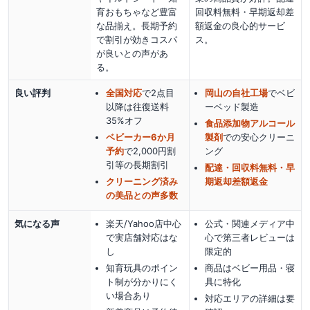
育おもちゃなど豊富
回収料無料・早期返却差
な品揃え。長期予約
額返金の良心的サービ
で割引が効きコスパ
ス。
が良いとの声があ
る。
良い評判
全国対応
で2点目
岡山の自社工場
でベビ
以降は往復送料
ーベッド製造
35%オフ
食品添加物アルコール
ベビーカー6か月
製剤
での安心クリーニ
予約
で2,000円割
ング
引等の長期割引
配達・回収料無料・早
クリーニング済み
期返却差額返金
の美品との声多数
気になる声
楽天/Yahoo店中心
公式・関連メディア中
で実店舗対応はな
心で第三者レビューは
し
限定的
知育玩具のポイン
商品はベビー用品・寝
ト制が分かりにく
具に特化
い場合あり
対応エリアの詳細は要