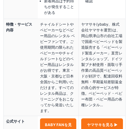
新着商品は予約待
確認
ちが発生すること
がある
特徴・サービス
チャイルドシートや
ヤマサキ(ybaby、株式
内容
ベビーカーなどベビ
会社ヤマサキ運営)は、
ー用品のレンタル ベ
岡山県津山市の自社工場
ビーファンです。ご
で国産ベビーベッドを製
使用期間の限られた
造販売する「ベビーベッ
ベビーカーやチャイ
ド製造メーカー」直営レ
ルドシートなどのベ
ンタルショップ。ドイツ
ビー用品はレンタル
製ブナ材使用・面取り手
がお得です。東京・
作業の高品質ベビーベッ
大阪・京都など日本
ドが好評で、配達回収料
全国からご利用いた
無料・早期返却差額返金
だけます。すべての
の良心的サービスが特
レンタル商品は、ク
徴。ベビーベッド・ベビ
リーニングをおこな
ー布団・ベビー用品の各
ってから発送いたし
種レンタル…
ます。
公式サイト
BABY FAN
を見
ヤマサキ
を見る ▶