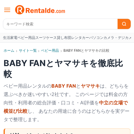
生活家電
ベビー用品
スーツケース
貸し布団
レンタカー
パソコン
カメラ・デジカメ
W
ホーム
›
サイト一覧
›
ベビー用品
›
BABY FANとヤマサキの比較
BABY FAN
と
ヤマサキ
を徹底比
較
ベビー用品
レンタルの
BABY FAN
と
ヤマサキ
は、どちらを
選ぶべきか迷いやすい2社です。 このページでは料金の方
向性・利用者の総合評価・口コミ・AI評価を
中立の立場で
横並び比較
し、 あなたの用途に合うのはどちらかを実デー
タで整理します。