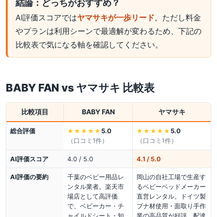
結論：どっちがおすすめ？
AI評価スコアでは
ヤマサキが一歩リード
。ただし料金
やプランは利用シーンで最適解が変わるため、下記の
比較表で気になる軸を確認してください。
BABY FAN
vs
ヤマサキ
比較表
比較項目
BABY FAN
ヤマサキ
総合評価
5.0
5.0
★★★★★
★★★★★
（口コミ
1
件）
（口コミ
1
件）
AI評価スコア
4.0 / 5.0
4.1 / 5.0
AI評価の要約
千葉のベビー用品レ
岡山の自社工場で生産す
ンタル業者。楽天市
るベビーベッドメーカー
場店として高評価
直営レンタル。ドイツ製
で、ベビーカー・チ
ブナ材使用・面取り手作
ャイルドシート・知
業の高品質が好評。配達