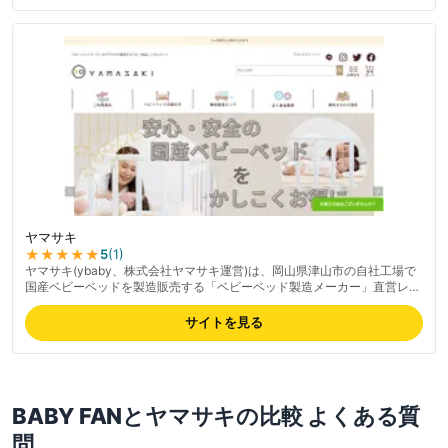
ヤマサキ
★★★★★
5
(
1
)
ヤマサキ(ybaby、株式会社ヤマサキ運営)は、岡山県津山市の自社工場で
国産ベビーベッドを製造販売する「ベビーベッド製造メーカー」直営レン
タルショップ。ドイツ製ブナ材使用・面取り手作業の高品質ベビーベッド
が好評で、配達回収料無料・早期返却差額返金の良心的サービスが特徴。
サイトを見る
ベビーベッド・ベビー布団・ベビー用品の各種レンタルに対応。メーカー
直営ならではの品質と細やかなアフターケアに定評。最新の料金は公式サ
イトでご確認ください。
BABY FAN
と
ヤマサキ
の比較 よくある質
問