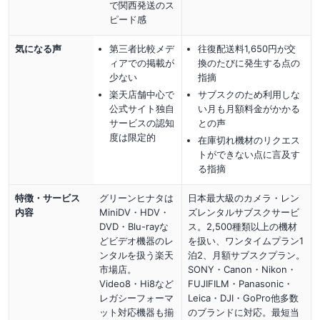
で関西発送のス
ピード感
気になる声
第三者比較メデ
往復配送料1,650円が交
ィアでの掲載が
換のたびに発生する点の
少ない
指摘
楽天店舗中心で
サブスクのため利用しな
公式サイト独自
い月も月額料金がかかる
サービスの認知
との声
度は限定的
在庫切れ機材のリクエス
トができない点に言及す
る指摘
特徴・サービス
グリーンヒナタは
日本最大級のカメラ・レン
内容
MiniDV・HDV・
ズレンタルサブスクサービ
DVD・Blu-rayな
ス。2,500種類以上の機材
どビデオ機器のレ
を扱い、ワンタイムプラン1
ンタルを扱う楽天
泊2、月額サブスクプラン。
市場店。
SONY・Canon・Nikon・
Video8・Hi8など
FUJIFILM・Panasonic・
レガシーフォーマ
Leica・DJI・GoPro他多数
ット対応機器も揃
のブランドに対応。最短当