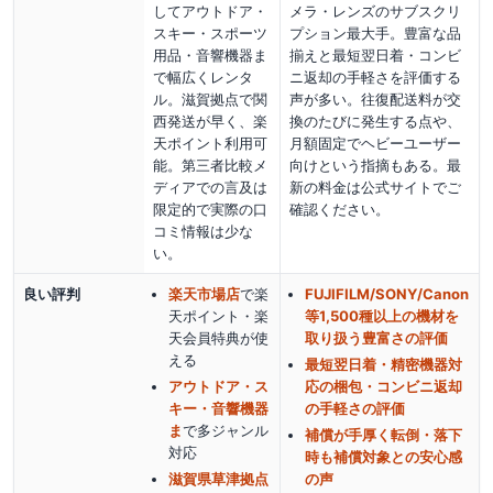
してアウトドア・
メラ・レンズのサブスクリ
スキー・スポーツ
プション最大手。豊富な品
用品・音響機器ま
揃えと最短翌日着・コンビ
で幅広くレンタ
ニ返却の手軽さを評価する
ル。滋賀拠点で関
声が多い。往復配送料が交
西発送が早く、楽
換のたびに発生する点や、
天ポイント利用可
月額固定でヘビーユーザー
能。第三者比較メ
向けという指摘もある。最
ディアでの言及は
新の料金は公式サイトでご
限定的で実際の口
確認ください。
コミ情報は少な
い。
良い評判
楽天市場店
で楽
FUJIFILM/SONY/Canon
天ポイント・楽
等1,500種以上の機材を
天会員特典が使
取り扱う豊富さの評価
える
最短翌日着・精密機器対
アウトドア・ス
応の梱包・コンビニ返却
キー・音響機器
の手軽さの評価
ま
で多ジャンル
補償が手厚く転倒・落下
対応
時も補償対象との安心感
滋賀県草津拠点
の声