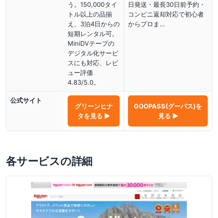
う。150,000タイ
日発送・最長30日前予約・
トル以上の品揃
コンビニ返却対応で初心者
え、3泊4日からの
からプロま…
短期レンタル可。
MiniDVテープの
デジタル化サービ
スにも対応、レビ
ュー評価
4.83/5.0。
公式サイト
グリーンヒナ
GOOPASS(グーパス)
を
タ
を見る ▶
見る ▶
各サービスの詳細