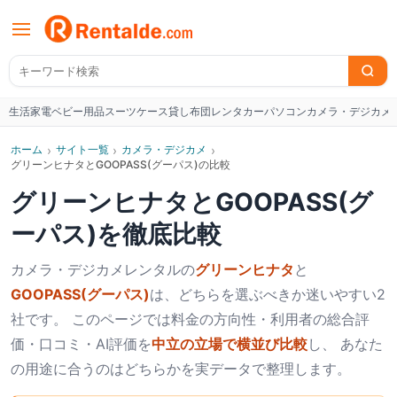
生活家電
ベビー用品
スーツケース
貸し布団
レンタカー
パソコン
カメラ・デジカメ
W
ホーム
›
サイト一覧
›
カメラ・デジカメ
›
グリーンヒナタとGOOPASS(グーパス)の比較
グリーンヒナタ
と
GOOPASS(グ
ーパス)
を徹底比較
カメラ・デジカメ
レンタルの
グリーンヒナタ
と
GOOPASS(グーパス)
は、どちらを選ぶべきか迷いやすい2
社です。 このページでは料金の方向性・利用者の総合評
価・口コミ・AI評価を
中立の立場で横並び比較
し、 あなた
の用途に合うのはどちらかを実データで整理します。