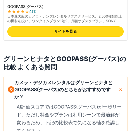
GOOPASS(グーパス)
★★★★
☆
4
(
1
)
日本最大級のカメラ・レンズレンタルサブスクサービス。2,500種類以上
の機材を扱い、ワンタイムプラン1泊2、月額サブスクプラン。SONY・
Canon・Nikon・FUJIFILM・Panasonic・Leica・DJI・GoPro他多数の
ブランドに対応。最短当日発送・最長30日前予約・コンビニ返却対応で
サイトを見る
初心者からプロまで幅広く支持。最新の料金は公式サイトでご確認くださ
い。
グリーンヒナタ
と
GOOPASS(グーパス)
の
比較 よくある質問
カメラ・デジカメレンタルはグリーンヒナタと
GOOPASS(グーパス)のどちらがおすすめです
か？
AI評価スコアではGOOPASS(グーパス)が一歩リー
ド。ただし料金やプランは利用シーンで最適解が
変わるため、下記の比較表で気になる軸を確認し
てください。