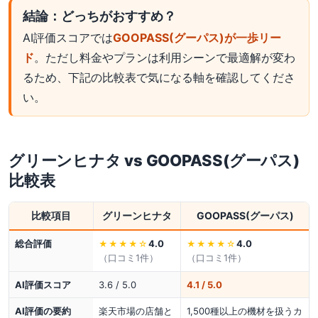
結論：どっちがおすすめ？
AI評価スコアでは
GOOPASS(グーパス)が一歩リー
ド
。ただし料金やプランは利用シーンで最適解が変わ
るため、下記の比較表で気になる軸を確認してくださ
い。
グリーンヒナタ
vs
GOOPASS(グーパス)
比較表
比較項目
グリーンヒナタ
GOOPASS(グーパス)
総合評価
4.0
4.0
★★★★
☆
★★★★
☆
（口コミ
1
件）
（口コミ
1
件）
AI評価スコア
3.6 / 5.0
4.1 / 5.0
AI評価の要約
楽天市場の店舗と
1,500種以上の機材を扱うカ