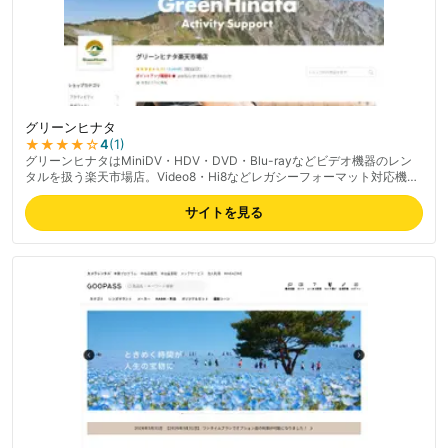
グリーンヒナタ
★★★★
☆
4
(
1
)
グリーンヒナタはMiniDV・HDV・DVD・Blu-rayなどビデオ機器のレン
タルを扱う楽天市場店。Video8・Hi8などレガシーフォーマット対応機器
も揃う。150,000タイトル以上の品揃え、3泊4日からの短期レンタル
可。MiniDVテープのデジタル化サービスにも対応、レビュー評価
サイトを見る
4.83/5.0。