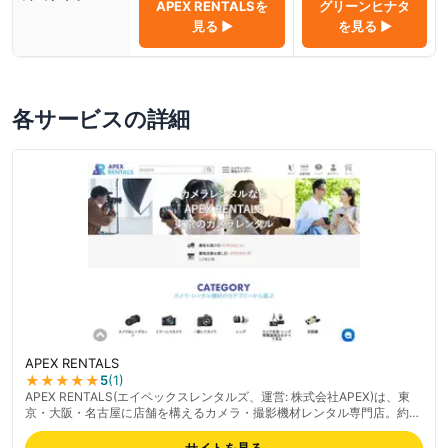
APEX RENTALS
を
グリーンヒナタ
見る ▶
を見る ▶
各サービスの詳細
APEX RENTALS
★★★★★
5
(
1
)
APEX RENTALS(エイペックスレンタルズ、運営: 株式会社APEX)は、東
京・大阪・名古屋に店舗を構えるカメラ・撮影機材レンタル専門店。約
400種類超のカメラ・レンズラインナップでビデオカメラや交換レンズ等
の映像機材を取り扱う。レンタル前日到着で実質1日無料、バッテリー2
サイトを見る