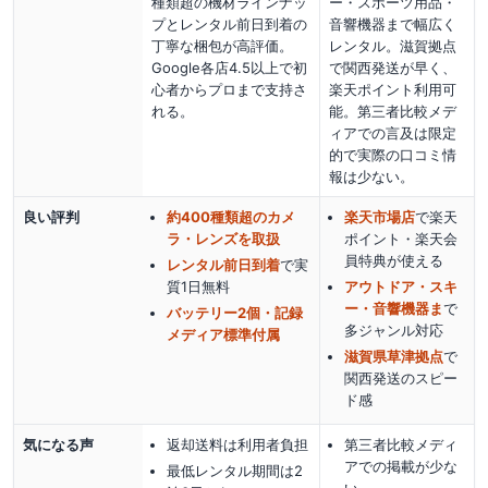
種類超の機材ラインナッ
ー・スポーツ用品・
プとレンタル前日到着の
音響機器まで幅広く
丁寧な梱包が高評価。
レンタル。滋賀拠点
Google各店4.5以上で初
で関西発送が早く、
心者からプロまで支持さ
楽天ポイント利用可
れる。
能。第三者比較メデ
ィアでの言及は限定
的で実際の口コミ情
報は少ない。
良い評判
約400種類超のカメ
楽天市場店
で楽天
ラ・レンズを取扱
ポイント・楽天会
員特典が使える
レンタル前日到着
で実
質1日無料
アウトドア・スキ
ー・音響機器ま
で
バッテリー2個・記録
多ジャンル対応
メディア標準付属
滋賀県草津拠点
で
関西発送のスピー
ド感
気になる声
返却送料は利用者負担
第三者比較メディ
アでの掲載が少な
最低レンタル期間は2
い