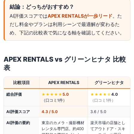
結論：どっちがおすすめ？
AI評価スコアでは
APEX RENTALSが一歩リード
。た
だし料金やプランは利用シーンで最適解が変わるた
め、下記の比較表で気になる軸を確認してください。
APEX RENTALS
vs
グリーンヒナタ
比較
表
比較項目
APEX RENTALS
グリーンヒナタ
総合評価
5.0
4.0
★★★★★
★★★★
☆
（口コミ
1
件）
（口コミ
1
件）
AI評価スコア
4.3 / 5.0
3.6 / 5.0
AI評価の要約
東京のカメラ・撮影機材
楽天市場の店舗とし
レンタル専門店。約400
てアウトドア・スキ