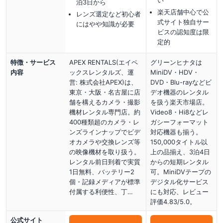
泊3日から
楽天店舗中心で公
レンズ選定など初心者
式サイト独自サー
にはやや知識が必要
ビスの認知度は限
定的
特徴・サービス
APEX RENTALS(エイペ
グリーンヒナタは
内容
ックスレンタルズ、運
MiniDV・HDV・
営: 株式会社APEX)は、
DVD・Blu-rayなどビ
東京・大阪・名古屋に店
デオ機器のレンタル
舗を構えるカメラ・撮影
を扱う楽天市場店。
機材レンタル専門店。約
Video8・Hi8などレ
400種類超のカメラ・レ
ガシーフォーマット
ンズラインナップでビデ
対応機器も揃う。
オカメラや交換レンズ等
150,000タイトル以
の映像機材を取り扱う。
上の品揃え、3泊4日
レンタル前日到着で実質
からの短期レンタル
1日無料、バッテリー2
可。MiniDVテープの
個・記録メディアが標準
デジタル化サービス
付属する利便性、丁…
にも対応、レビュー
評価4.83/5.0。
公式サイト