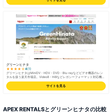
個・記録メディアが標準付属する利便性、丁寧な梱包が好評。Google各
店舗4.5以上の高評価で初心者からプロまで支持される。ネットで簡単予
約可能。最新の料金は公式サイトでご確認ください。
グリーンヒナタ
★★★★
☆
4
(
1
)
グリーンヒナタはMiniDV・HDV・DVD・Blu-rayなどビデオ機器のレン
タルを扱う楽天市場店。Video8・Hi8などレガシーフォーマット対応機器
も揃う。150,000タイトル以上の品揃え、3泊4日からの短期レンタル
可。MiniDVテープのデジタル化サービスにも対応、レビュー評価
サイトを見る
4.83/5.0。
APEX RENTALS
と
グリーンヒナタ
の比較