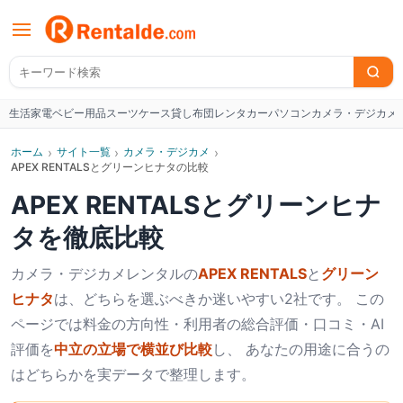
生活家電
ベビー用品
スーツケース
貸し布団
レンタカー
パソコン
カメラ・デジカメ
W
ホーム
›
サイト一覧
›
カメラ・デジカメ
›
APEX RENTALSとグリーンヒナタの比較
APEX RENTALS
と
グリーンヒナ
タ
を徹底比較
カメラ・デジカメ
レンタルの
APEX RENTALS
と
グリーン
ヒナタ
は、どちらを選ぶべきか迷いやすい2社です。 この
ページでは料金の方向性・利用者の総合評価・口コミ・AI
評価を
中立の立場で横並び比較
し、 あなたの用途に合うの
はどちらかを実データで整理します。