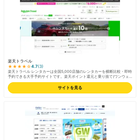
楽天トラベル
★★★★
☆
4.7
(
3
)
楽天トラベル レンタカーは全国5,000店舗のレンタカーを横断比較・即時
予約できる大手予約サイトです。楽天ポイント還元と乗り捨て(ワンウェ
イ)指定の利便性が魅力で、楽天経済圏のユーザーには実利の大きい料金
プランです。最新の取り扱い業者・料金は公式サイトでご確認ください。
サイトを見る
一部のユーザーからは「ポイント獲得が予約後に却下されるケースがあっ
た」という指摘も寄せられているため、ポイント加算条件は予約前に詳細
をご確認ください。対応エリアは全国47都道府県をカバーし、観光地・
空港・駅周辺の幅広い店舗から選べます。