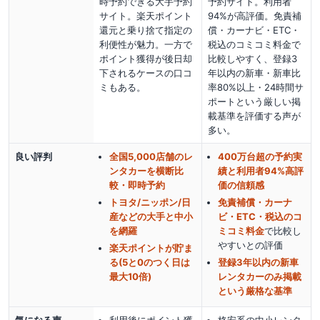
時予約できる大手予約
予約サイト。利用者
サイト。楽天ポイント
94%が高評価。免責補
還元と乗り捨て指定の
償・カーナビ・ETC・
利便性が魅力。一方で
税込のコミコミ料金で
ポイント獲得が後日却
比較しやすく、登録3
下されるケースの口コ
年以内の新車・新車比
ミもある。
率80%以上・24時間サ
ポートという厳しい掲
載基準を評価する声が
多い。
良い評判
全国5,000店舗のレ
400万台超の予約実
ンタカーを横断比
績と利用者94%高評
較・即時予約
価の信頼感
トヨタ/ニッポン/日
免責補償・カーナ
産などの大手と中小
ビ・ETC・税込のコ
を網羅
ミコミ料金
で比較し
やすい
との評価
楽天ポイントが貯ま
る(5と0のつく日は
登録3年以内の新車
最大10倍)
レンタカーのみ掲載
という厳格な基準
気になる声
利用後にポイント獲
格安系の中小レンタ