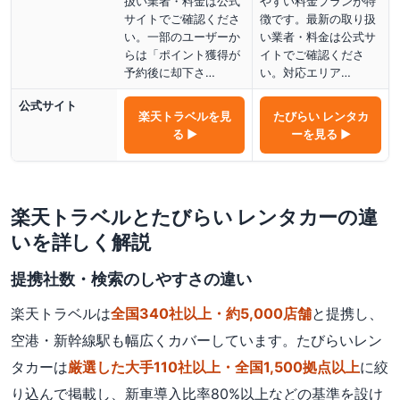
扱い業者・料金は公式
やすい料金プランが特
サイトでご確認くださ
徴です。最新の取り扱
い。一部のユーザーか
い業者・料金は公式サ
らは「ポイント獲得が
イトでご確認くださ
予約後に却下さ…
い。対応エリア…
公式サイト
楽天トラベル
を見
たびらい レンタカ
る ▶
ー
を見る ▶
楽天トラベル
と
たびらい レンタカー
の違
いを詳しく解説
提携社数・検索のしやすさの違い
楽天トラベルは
全国340社以上・約5,000店舗
と提携し、
空港・新幹線駅も幅広くカバーしています。たびらいレン
タカーは
厳選した大手110社以上・全国1,500拠点以上
に絞
り込んで掲載し、新車導入比率80%以上などの基準を設け