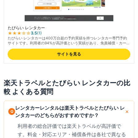
たびらい レンタカー
★★★
☆☆
3.5
(
1
)
たびらい レンタカーは400万台超の予約実績を持つレンタカー専門予約
サイトです。利用者の94%が高評価という実績があり、免責補償・カーナ
ビ・ETCがすべて税込で含まれる「コミコミ料金」が表示されるため、追
加費用なしで総額を比較しやすい料金プランが特徴です。最新の取り扱い
サイトを見る
業者・料金は公式サイトでご確認ください。対応エリアは全国47都道府
県をカバーし、特に沖縄・北海道など観光地のレンタカー予約に強みがあ
ります。掲載車両は登録3年以内の新しめの車が中心です。
楽天トラベル
と
たびらい レンタカー
の比
較 よくある質問
レンタカーレンタルは楽天トラベルとたびらい レ
ンタカーのどちらがおすすめですか？
利用者の総合評価では楽天トラベルが高評価で
す。料金・対応エリア・補償条件は各社で異なる