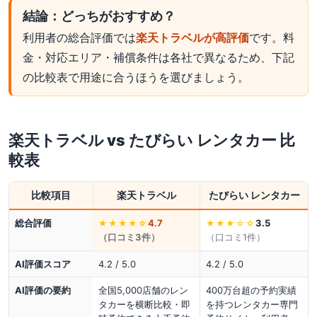
結論：どっちがおすすめ？
利用者の総合評価では
楽天トラベルが高評価
です。料
金・対応エリア・補償条件は各社で異なるため、下記
の比較表で用途に合うほうを選びましょう。
楽天トラベル
vs
たびらい レンタカー
比
較表
比較項目
楽天トラベル
たびらい レンタカー
総合評価
4.7
3.5
★★★★
☆
★★★
☆☆
（口コミ
3
件）
（口コミ
1
件）
AI評価スコア
4.2 / 5.0
4.2 / 5.0
AI評価の要約
全国5,000店舗のレン
400万台超の予約実績
タカーを横断比較・即
を持つレンタカー専門