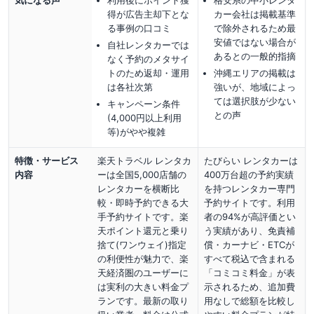
得が広告主却下とな
カー会社は掲載基準
る事例の口コミ
で除外されるため最
安値ではない場合が
自社レンタカーでは
あるとの一般的指摘
なく予約のメタサイ
トのため返却・運用
沖縄エリアの掲載は
は各社次第
強いが、地域によっ
ては選択肢が少ない
キャンペーン条件
との声
(4,000円以上利用
等)がやや複雑
特徴・サービス
楽天トラベル レンタカ
たびらい レンタカーは
内容
ーは全国5,000店舗の
400万台超の予約実績
レンタカーを横断比
を持つレンタカー専門
較・即時予約できる大
予約サイトです。利用
手予約サイトです。楽
者の94%が高評価とい
天ポイント還元と乗り
う実績があり、免責補
捨て(ワンウェイ)指定
償・カーナビ・ETCが
の利便性が魅力で、楽
すべて税込で含まれる
天経済圏のユーザーに
「コミコミ料金」が表
は実利の大きい料金プ
示されるため、追加費
ランです。最新の取り
用なしで総額を比較し