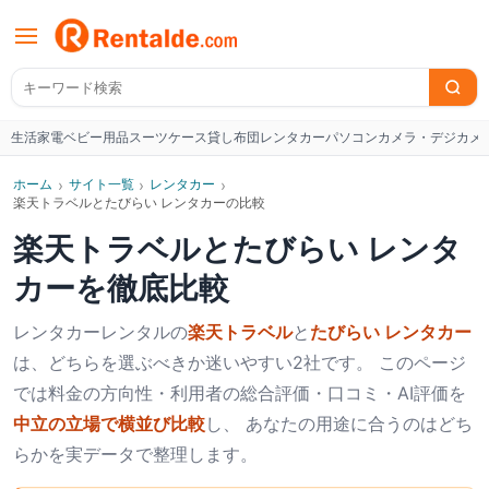
生活家電
ベビー用品
スーツケース
貸し布団
レンタカー
パソコン
カメラ・デジカメ
W
ホーム
›
サイト一覧
›
レンタカー
›
楽天トラベルとたびらい レンタカーの比較
楽天トラベル
と
たびらい レンタ
カー
を徹底比較
レンタカー
レンタルの
楽天トラベル
と
たびらい レンタカー
は、どちらを選ぶべきか迷いやすい2社です。 このページ
では料金の方向性・利用者の総合評価・口コミ・AI評価を
中立の立場で横並び比較
し、 あなたの用途に合うのはどち
らかを実データで整理します。