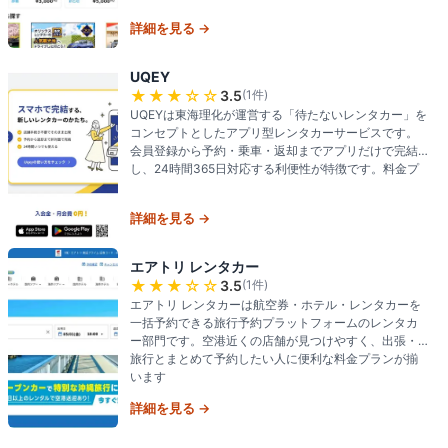
詳細を見る →
UQEY
★★★
☆☆
3.5
(
1
件)
UQEYは東海理化が運営する「待たないレンタカー」を
コンセプトとしたアプリ型レンタカーサービスです。
会員登録から予約・乗車・返却までアプリだけで完結
し、24時間365日対応する利便性が特徴です。料金プ
詳細を見る →
エアトリ レンタカー
★★★
☆☆
3.5
(
1
件)
エアトリ レンタカーは航空券・ホテル・レンタカーを
一括予約できる旅行予約プラットフォームのレンタカ
ー部門です。空港近くの店舗が見つけやすく、出張・
旅行とまとめて予約したい人に便利な料金プランが揃
います
詳細を見る →