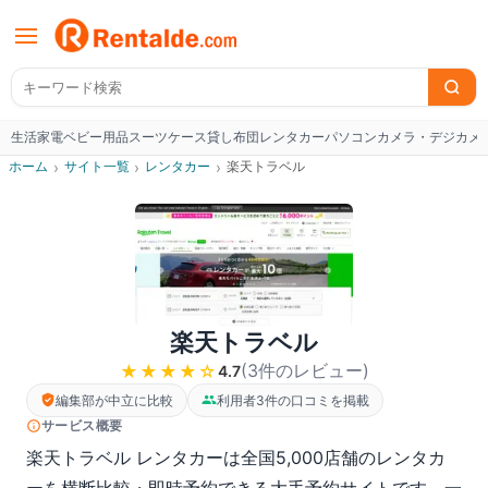
生活家電
ベビー用品
スーツケース
貸し布団
レンタカー
パソコン
カメラ・デジカメ
W
ホーム
›
サイト一覧
›
レンタカー
›
楽天トラベル
楽天トラベル
(
3
件のレビュー
)
★★★★
☆
4.7
編集部が中立に比較
利用者3件の口コミを掲載
サービス概要
楽天トラベル レンタカーは全国5,000店舗のレンタカ