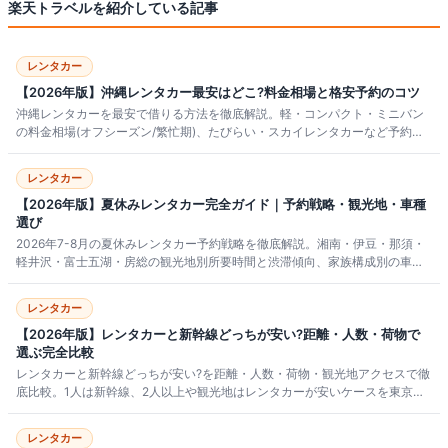
楽天トラベル
を紹介している記事
レンタカー
【2026年版】沖縄レンタカー最安はどこ?料金相場と格安予約のコツ
沖縄レンタカーを最安で借りる方法を徹底解説。軽・コンパクト・ミニバン
の料金相場(オフシーズン/繁忙期)、たびらい・スカイレンタカーなど予約サ
イト5社の比較、空港送迎やコミコミ料金、格安予約のコツと予約前チェック
リストまで2026年版でまとめました。
レンタカー
【2026年版】夏休みレンタカー完全ガイド｜予約戦略・観光地・車種
選び
2026年7-8月の夏休みレンタカー予約戦略を徹底解説。湘南・伊豆・那須・
軽井沢・富士五湖・房総の観光地別所要時間と渋滞傾向、家族構成別の車種
選び、繁忙期の予約タイミング、主要5社の使い分けまで網羅。お盆ピーク回
避と早期予約のコツも掲載。
レンタカー
【2026年版】レンタカーと新幹線どっちが安い?距離・人数・荷物で
選ぶ完全比較
レンタカーと新幹線どっちが安い?を距離・人数・荷物・観光地アクセスで徹
底比較。1人は新幹線、2人以上や観光地はレンタカーが安いケースを東京発5
方面の総額シミュで検証。ケース別の最適解と主要6社の選び方も解説しま
す。
レンタカー