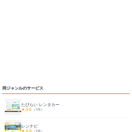
同ジャンルのサービス
たびらい レンタカー
★
3.5
（
1
件）
レンナビ
★
5.0
（
1
件）