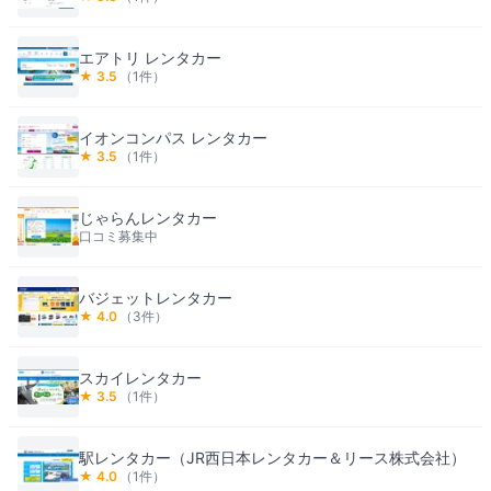
エアトリ レンタカー
★
3.5
（
1
件）
イオンコンパス レンタカー
★
3.5
（
1
件）
じゃらんレンタカー
口コミ募集中
バジェットレンタカー
★
4.0
（
3
件）
スカイレンタカー
★
3.5
（
1
件）
駅レンタカー（JR西日本レンタカー＆リース株式会社）
★
4.0
（
1
件）