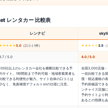
cket レンタカー
比較表
レンナビ
sky
5.0
3.5
（口コミ
1
件）
（
★★★★★
★★★
☆☆
3.7 / 5.0
4.0 / 5.0
100社以上のレンタカー会社を横断比較できる予
全国3,000店舗
約サイト。1時間前まで予約可能・地域密着業者も
一括比較できる
比較できる利便性が魅力。サイト自体の口コミは
償・税込価格の
少なく、免責補償デフォルトonの仕様に注意。
予約前確認でき
ンチャイズ店舗
予約サイトより
あるとの指摘も