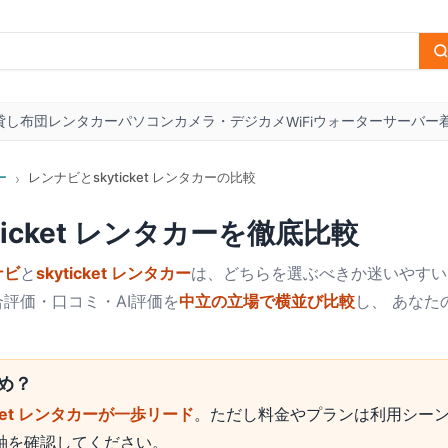
貸し布団
レンタカー
パソコン
カメラ・デジカメ
ウォーターサーバー
WiFi
ー
レンナビとskyticket レンタカーの比較
›
ticket レンタカー
を徹底比較
ナビ
と
skyticket レンタカー
は、どちらを選ぶべきか迷いやすい
評価・口コミ・AI評価を
中立の立場で横並び比較
し、 あなた
め？
icket レンタカーが一歩リード
。ただし料金やプランは利用シー
軸を確認してください。