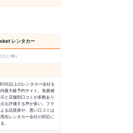
ticket レンタカー
口コミ
1
件）
・60社以上のレンタカー会社を
国内最大級予約サイト。免責補
表示と店舗別口コミが多数あり
る点を評価する声が多い。フラ
による品質差や、悪い口コミは
利用先レンタカー会社の対応に
ある。