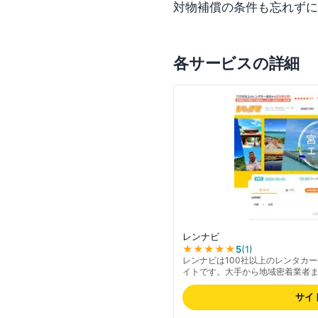
対物補償の条件も忘れずに
各サービスの詳細
レンナビ
★★★★★
5
(
1
)
レンナビは100社以上のレンタカ
イトです。大手から地域密着業者ま
前までの予約に対応します。検索
償が含まれているケースが多いた
サイ
確認ください。最新の取り扱い業
い。対応エリアは全国47都道府県