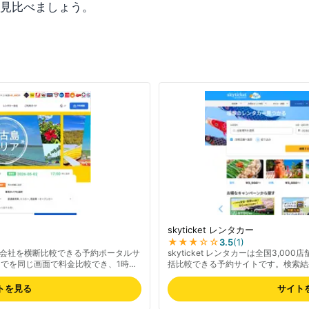
見比べましょう。
skyticket レンタカー
★★★
☆☆
3.5
(
1
)
ー会社を横断比較できる予約ポータルサ
skyticket レンタカーは全国3,0
でを同じ画面で料金比較でき、1時間
括比較できる予約サイトです。検索結
結果に表示される料金プランには免責補
示されており、料金プランを比較しや
め、補償内容と総額は予約画面で必ずご
富で、予約前に該当店舗の評判を確認
トを見る
サイト
者・料金は公式サイトでご確認くださ
金は公式サイトでご確認ください。対
で、特定地域だけで営業する地元レン
ーし、空港近くから市街地、観光地ま