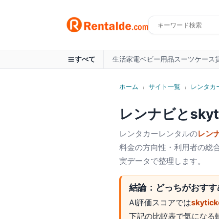
生活家電
ベビー用品
スーツケース
すべて
ホーム
サイト一覧
レンタカ
›
›
レンナビ
と
sky
レンタカー
レンタルの
レン
料金の方向性・利用者の総合
実データで整理します。
結論：どっちがおすす
AI評価スコアでは
skyt
下記の比較表で気になる