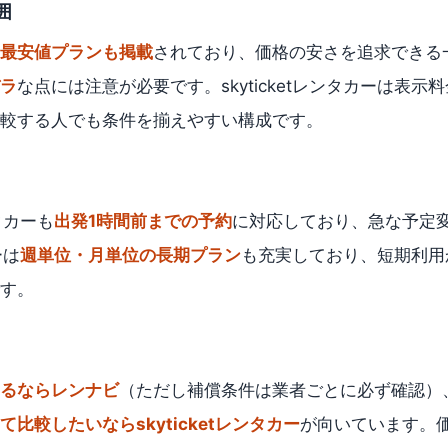
囲
最安値プランも掲載
されており、価格の安さを追求できる
ラ
な点には注意が必要です。skyticketレンタカーは表示
較する人でも条件を揃えやすい構成です。
ンタカーも
出発1時間前までの予約
に対応しており、急な予定
ーは
週単位・月単位の長期プラン
も充実しており、短期利用
す。
るならレンナビ
（ただし補償条件は業者ごとに必ず確認）
比較したいならskyticketレンタカー
が向いています。