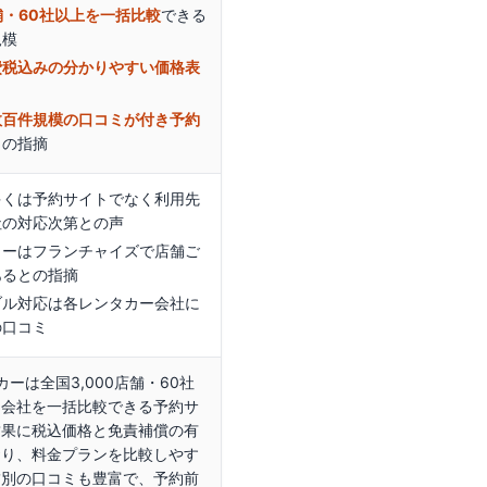
店舗・60社以上を一括比較
できる
規模
費税込みの分かりやすい価格表
数百件規模の口コミが付き予約
との指摘
多くは予約サイトでなく利用先
社の対応次第との声
カーはフランチャイズで店舗ご
あるとの指摘
ブル対応は各レンタカー会社に
の口コミ
ンタカーは全国3,000店舗・60社
ー会社を一括比較できる予約サ
結果に税込価格と免責補償の有
おり、料金プランを比較しやす
舗別の口コミも豊富で、予約前