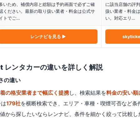
多いため、補償内容と総額は予約画面で必ずご確
に該当店舗の評
認ください。最新の取り扱い業者・料金は公式サ
扱い業者・料金
イトでご…
い。対応エリ…
レンナビ
を見る ▶
skytic
ket レンタカー
の違いを詳しく解説
さの違い
着の格安業者まで幅広く提携
し、検索結果を
料金の安い順
ーは
179社
を横断検索でき、エリア・車種・喫煙可否など条
から探したいならレンナビ、条件を細かく絞って比較したいなら