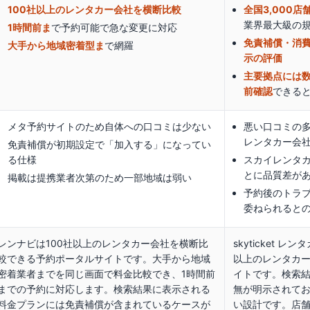
100社以上のレンタカー会社を横断比較
全国3,000
業界最大級の
1時間前ま
で予約可能で急な変更に対応
免責補償・消
大手から地域密着型ま
で網羅
示の評価
主要拠点には
前確認
できる
メタ予約サイトのため自体への口コミは少ない
悪い口コミの
レンタカー会
免責補償が初期設定で「加入する」になってい
る仕様
スカイレンタ
とに品質差が
掲載は提携業者次第のため一部地域は弱い
予約後のトラ
委ねられると
レンナビは100社以上のレンタカー会社を横断比
skyticket レ
較できる予約ポータルサイトです。大手から地域
以上のレンタカ
密着業者までを同じ画面で料金比較でき、1時間前
イトです。検索
までの予約に対応します。検索結果に表示される
無が明示されて
料金プランには免責補償が含まれているケースが
い設計です。店