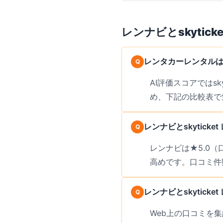
タカー業者も検索対象に含まれる
を見つけやすい設計です。
レンナビ
と
skytic
レンタカーレンタルはレ
AI評価スコアではs
め、下記の比較表で
レンナビとskytic
レンナビは★5.0（
高めです。口コミ件
レンナビとskytic
Web上の口コミを集約