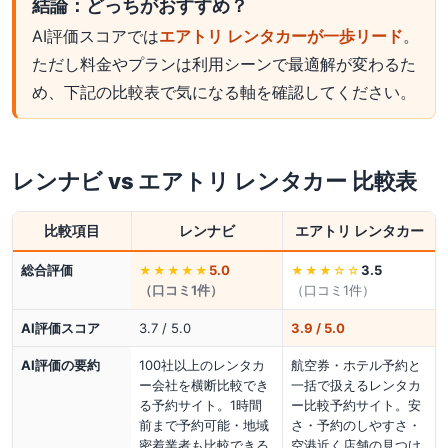
結論：どっちがおすすめ？
AI評価スコアでは
エアトリ レンタカーが一歩リード
。
ただし料金やプランは利用シーンで最適解が変わるた
め、下記の比較表で気になる軸を確認してください。
レンナビ
vs
エアトリ レンタカー
比較表
比較項目
レンナビ
エアトリ レンタカー
総合評価
5.0
3.5
★★★★★
★★★
☆☆
（口コミ
1
件）
（口コミ
1
件）
AI評価スコア
3.7 / 5.0
3.9 / 5.0
AI評価の要約
100社以上のレンタカ
航空券・ホテル予約と
ー会社を横断比較でき
一括で扱えるレンタカ
る予約サイト。1時間
ー比較予約サイト。安
前まで予約可能・地域
さ・予約のしやすさ・
密着業者も比較できる
空港近く店舗の見つけ