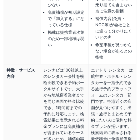
少ない
乗り捨てを含まない
点に注意の指摘
免責補償が初期設定
で「加入する」にな
補償内容(免責・
っている仕様
NOC等)が会社ごと
に違って分かりにく
掲載は提携業者次第
いとの声
のため一部地域は弱
い
希望車種が見つから
ない場合があるとの
指摘
特徴・サービス
レンナビは100社以上
エアトリ レンタカーは
内容
のレンタカー会社を横
航空券・ホテル・レン
断比較できる予約ポー
タカーを一括予約でき
タルサイトです。大手
る旅行予約プラットフ
から地域密着業者まで
ォームのレンタカー部
を同じ画面で料金比較
門です。空港近くの店
でき、1時間前までの
舗が見つけやすく、出
予約に対応します。検
張・旅行とまとめて予
索結果に表示される料
約したい人に便利な料
金プランには免責補償
金プランが揃います。
が含まれているケース
検索結果に表示される
が多いため、補償内容
最低料金は免責補償別