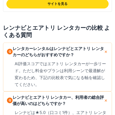
す。検索結果に表示される最低料金は免責補償別の場合があるため、補償
サイトを見る
込みの総額は予約画面でご確認ください。最新の取り扱い業者・料金は公
式サイトでご確認ください。対応エリアは全国47都道府県の主要空港・
駅周辺をカバーし、空港送迎付きプランも検索できます。
レンナビ
と
エアトリ レンタカー
の比較 よ
くある質問
レンタカーレンタルはレンナビとエアトリ レンタ
カーのどちらがおすすめですか？
AI評価スコアではエアトリ レンタカーが一歩リー
ド。ただし料金やプランは利用シーンで最適解が
変わるため、下記の比較表で気になる軸を確認し
てください。
レンナビとエアトリ レンタカー、利用者の総合評
価が高いのはどちらですか？
レンナビは★5.0（口コミ1件）、エアトリ レンタ