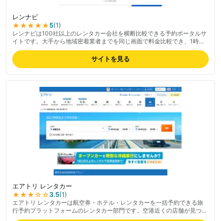
レンナビ
★★★★★
5
(
1
)
レンナビは100社以上のレンタカー会社を横断比較できる予約ポータルサ
イトです。大手から地域密着業者までを同じ画面で料金比較でき、1時間
前までの予約に対応します。検索結果に表示される料金プランには免責補
償が含まれているケースが多いため、補償内容と総額は予約画面で必ずご
サイトを見る
確認ください。最新の取り扱い業者・料金は公式サイトでご確認くださ
い。対応エリアは全国47都道府県で、特定地域だけで営業する地元レン
タカー業者も検索対象に含まれるため、大手チェーンが無い地方でも候補
を見つけやすい設計です。
エアトリ レンタカー
★★★
☆☆
3.5
(
1
)
エアトリ レンタカーは航空券・ホテル・レンタカーを一括予約できる旅
行予約プラットフォームのレンタカー部門です。空港近くの店舗が見つけ
やすく、出張・旅行とまとめて予約したい人に便利な料金プランが揃いま