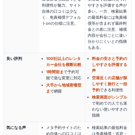
利便性が魅力。サイト
やすさを評価する声が
自体の口コミは少な
多い。一方、検索結果
く、免責補償デフォル
の最低料金には免責補
トonの仕様に注意。
償等が含まれず最終料
金との差に注意、補償
内容が会社ごとに違い
分かりにくいとの指摘
もある。
良い評判
100社以上のレンタ
料金の安さと予約の
カー会社を横断比較
しやすさを評価する
声
1時間前ま
で予約可
能で急な変更に対応
空港近くの店舗が探
しやすく旅行と一括
大手から地域密着型
予約
できる利便性
ま
で網羅
検索画面がシンプル
で初めての人でも迷
わない使いやすさの
指摘
気になる声
メタ予約サイトのた
検索結果の最低料金
め自体への口コミは
は免責補償・送迎・