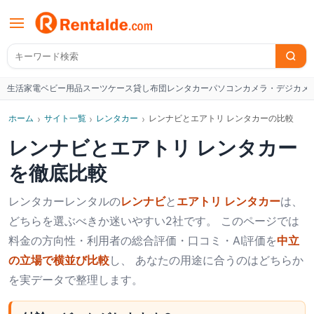
生活家電
ベビー用品
スーツケース
貸し布団
レンタカー
パソコン
カメラ・デジカメ
W
ホーム
›
サイト一覧
›
レンタカー
›
レンナビとエアトリ レンタカーの比較
レンナビ
と
エアトリ レンタカー
を徹底比較
レンタカー
レンタルの
レンナビ
と
エアトリ レンタカー
は、
どちらを選ぶべきか迷いやすい2社です。 このページでは
料金の方向性・利用者の総合評価・口コミ・AI評価を
中立
の立場で横並び比較
し、 あなたの用途に合うのはどちらか
を実データで整理します。