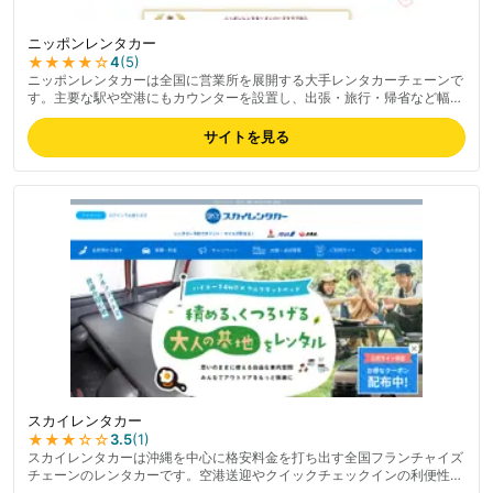
ニッポンレンタカー
★★★★
☆
4
(
5
)
ニッポンレンタカーは全国に営業所を展開する大手レンタカーチェーンで
す。主要な駅や空港にもカウンターを設置し、出張・旅行・帰省など幅広
いシーンで利用できます。軽自動車から普通車、ミニバン・ワゴン、トラ
ック・バスまで車種が豊富で、乗り捨て(ワンウェイ)にも対応。早割や平
サイトを見る
日専用プランなどの割引プランに加え、公式会員クラブでは初回のレンタ
ル料金が最大20%割引になる特典も用意されています。ANAのマイルやT
ポイントなど、普段貯めている汎用ポイントと連携できるのも特徴です。
予約は公式サイトや公式アプリから手軽に行えます。
スカイレンタカー
★★★
☆☆
3.5
(
1
)
スカイレンタカーは沖縄を中心に格安料金を打ち出す全国フランチャイズ
チェーンのレンタカーです。空港送迎やクイックチェックインの利便性が
評価されています。料金プランは沖縄・北海道など観光地での格安水準が