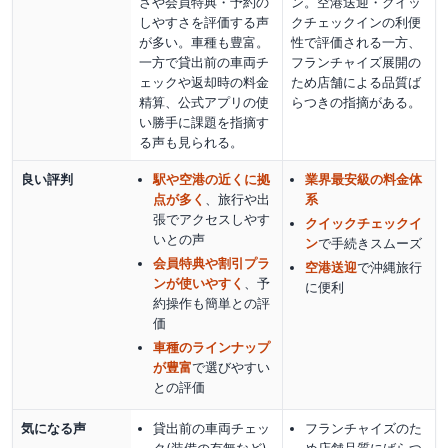
さや会員特典・予約の
ン。空港送迎・クイッ
しやすさを評価する声
クチェックインの利便
が多い。車種も豊富。
性で評価される一方、
一方で貸出前の車両チ
フランチャイズ展開の
ェックや返却時の料金
ため店舗による品質ば
精算、公式アプリの使
らつきの指摘がある。
い勝手に課題を指摘す
る声も見られる。
良い評判
駅や空港の近くに拠
業界最安級の料金体
点が多く
、旅行や出
系
張でアクセスしやす
クイックチェックイ
い
との声
ン
で手続きスムーズ
会員特典や割引プラ
空港送迎
で沖縄旅行
ンが使いやすく
、予
に便利
約操作も簡単
との評
価
車種のラインナップ
が豊富
で選びやすい
との評価
気になる声
貸出前の車両チェッ
フランチャイズのた
ク(装備の有無など)
め店舗品質にばらつ