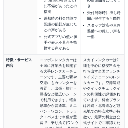
に不備があったとの
き
指摘
受付混雑時に待ち時
返却時の料金精算で
間が発生する可能性
認識の齟齬が生じた
スタッフ対応や車両
との声がある
整備への厳しい声も
公式アプリの使い勝
一部
手や表示不具合を指
摘する声がある
特徴・サービス
ニッポンレンタカーは
スカイレンタカーは沖
内容
全国に営業所を展開す
縄を中心に格安料金を
る大手レンタカーチェ
打ち出す全国フランチ
ーンです。主要な駅や
ャイズチェーンのレン
空港にもカウンターを
タカーです。空港送迎
設置し、出張・旅行・
やクイックチェックイ
帰省など幅広いシーン
ンの利便性が評価され
で利用できます。軽自
ています。料金プラン
動車から普通車、ミニ
は沖縄・北海道など観
バン・ワゴン、トラッ
光地での格安水準が特
ク・バスまで車種が豊
徴で、最新の料金は公
富で、乗り捨て(ワンウ
式サイトでご確認くだ