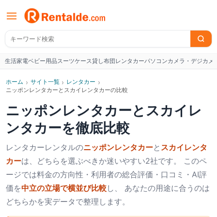
生活家電
ベビー用品
スーツケース
貸し布団
レンタカー
パソコン
カメラ・デジカメ
W
ホーム
›
サイト一覧
›
レンタカー
›
ニッポンレンタカーとスカイレンタカーの比較
ニッポンレンタカー
と
スカイレ
ンタカー
を徹底比較
レンタカー
レンタルの
ニッポンレンタカー
と
スカイレンタ
カー
は、どちらを選ぶべきか迷いやすい2社です。 このペ
ージでは料金の方向性・利用者の総合評価・口コミ・AI評
価を
中立の立場で横並び比較
し、 あなたの用途に合うのは
どちらかを実データで整理します。