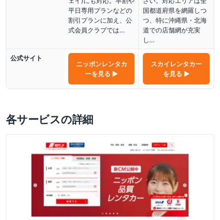
ェイ)にも対応。早割や
さい。対応エリアは全
平日専用プランなどの
国都道府県を網羅しつ
割引プランに加え、公
つ、特に沖縄県・北海
式会員クラブでは…
道での店舗網が充実
し…
公式サイト
ニッポンレンタカ
スカイレンタカー
ー
を見る ▶
を見る ▶
各サービスの詳細