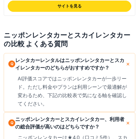
特徴で、最新の料金は公式サイトでご確認ください。対応エリアは全国都
サイトを見る
道府県を網羅しつつ、特に沖縄県・北海道での店舗網が充実しています。
フランチャイズ展開のため店舗ごとに対応のばらつきの指摘もあり、利用
前に該当店舗の口コミ確認をおすすめします。
ニッポンレンタカー
と
スカイレンタカー
の比較 よくある質問
レンタカーレンタルはニッポンレンタカーとスカ
イレンタカーのどちらがおすすめですか？
AI評価スコアではニッポンレンタカーが一歩リー
ド。ただし料金やプランは利用シーンで最適解が
変わるため、下記の比較表で気になる軸を確認し
てください。
ニッポンレンタカーとスカイレンタカー、利用者
の総合評価が高いのはどちらですか？
ニッポンレンタカーは★4.0（口コミ5件）、スカ