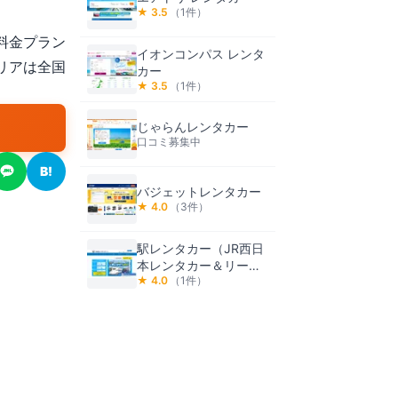
★
3.5
（
1
件）
料金プラン
イオンコンパス レンタ
リアは全国
カー
★
3.5
（
1
件）
じゃらんレンタカー
口コミ募集中
B!
バジェットレンタカー
★
4.0
（
3
件）
駅レンタカー（JR西日
本レンタカー＆リース
★
4.0
（
1
件）
株式会社）