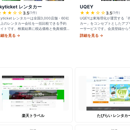
kyticket レンタカー
UQEY
★★★
☆☆
★★★
☆☆
3.5
(
1
件)
3.5
(
1
件)
kyticket レンタカーは全国3,000店舗・60社
UQEYは東海理化が運営する「
以上のレンタカー会社を一括比較できる予約
カー」をコンセプトとしたアプ
サイトです。検索結果に税込価格と免責補償
ーサービスです。会員登録から
の有無が明示されており、料金プランを比較
返却までアプリだけで完結し、2
詳細を見る →
詳細を見る →
しやすい設計です。店舗
対応する利便性が特徴です。料
楽天トラベル
たびらい レンタカ