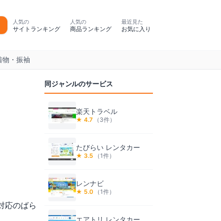
人気の
人気の
最近見た
サイトランキング
商品ランキング
お気に入り
着物・振袖
同ジャンルのサービス
楽天トラベル
★
4.7
（
3
件）
たびらい レンタカー
★
3.5
（
1
件）
レンナビ
★
5.0
（
1
件）
対応のばら
エアトリ レンタカー