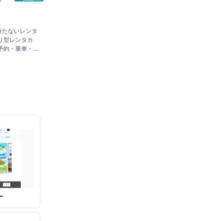
待たないレンタ
リ型レンタカ
予約・乗車・
4時間365日
金プ
ー