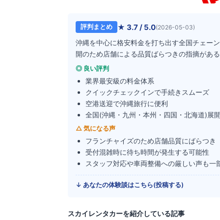
★
3.7
/ 5.0
評判まとめ
(
2026-05-03
)
沖縄を中心に格安料金を打ち出す全国チェーン
開のため店舗による品質ばらつきの指摘がある
◎ 良い評判
業界最安級の料金体系
クイックチェックインで手続きスムーズ
空港送迎で沖縄旅行に便利
全国(沖縄・九州・本州・四国・北海道)展
△ 気になる声
フランチャイズのため店舗品質にばらつき
受付混雑時に待ち時間が発生する可能性
スタッフ対応や車両整備への厳しい声も一
↓ あなたの体験談はこちら(投稿する)
スカイレンタカー
を紹介している記事