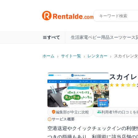
生活家電
ベビー用品
スーツケース
すべて
ホーム
サイト一覧
レンタカー
スカイレンタ
›
›
›
スカイレ
★★★
☆☆
編集部が中立に比較
利用者1件の口コミを
サービス概要
空港送迎やクイックチェックインの利便
つきの指摘もあり、利用前に該当店舗の