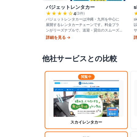
バジェットレンタカー
s
★★★★
☆
4
(
3
件)
バジェットレンタカーは沖縄・九州を中心に
s
展開するレンタカーチェーンです。料金プラ
ンがリーズナブルで、送迎・貸出のスムーズ
さを評価する声が多くあります。最新の料金
詳細を見る →
は公式サイトでご確認ください。対応エリア
他社サービスとの比較
閲覧中
スカイレンタカー