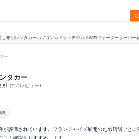
貸し布団
レンタカー
パソコン
カメラ・デジカメ
ウォーターサーバー
WiFi
カー
ンタカー
(
1
件のレビュー
)
3.5
掲載
性が評価されています。フランチャイズ展開のため店舗ごとに
口コミ確認をおすすめします。