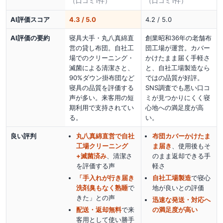
（口コミ
1
件）
（口コミ
1
件）
AI評価スコア
4.3 / 5.0
4.2 / 5.0
AI評価の要約
寝具大手・丸八真綿直
創業昭和36年の老舗布
営の貸し布団。自社工
団工場が運営。カバー
場でのクリーニング・
かけたまま届く手軽さ
滅菌による清潔さと、
と、自社工場製造なら
90%ダウン掛布団など
ではの品質が好評。
寝具の品質を評価する
SNS調査でも悪い口コ
声が多い。来客用の短
ミが見つかりにくく寝
期利用で支持されてい
心地への満足度が高
る。
い。
良い評判
丸八真綿直営で自社
布団カバーかけたま
工場クリーニング
ま届き
、使用後もそ
+滅菌済み
、清潔さ
のまま返却できる手
を評価する声
軽さ
「手入れが行き届き
自社工場製造
で寝心
洗剤臭もなく熟睡
で
地が良い
との評価
きた」
との声
迅速な発送・対応へ
配送・返却無料
で来
の満足度が高い
客用として使い勝手