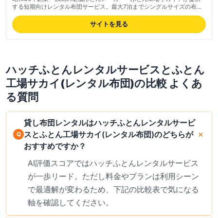
する短期向けレンタル布団サービス。最大7泊までシングルサイズの布団
セット(掛け布団・敷布団・枕・カバー付き)を貸し出し、本州・四国・九
州に配送対応。返却は梱包資材と着払伝票が同梱され利用者が集荷依頼す
サイトを見る
るだけ。工場製の清潔な布団を来客時や帰省時に手軽に利用できる。
ハッチふとんレンタルサービス
と
ふとん
工場サカイ(レンタル布団)
の比較 よくあ
る質問
貸し布団レンタルはハッチふとんレンタルサービ
スとふとん工場サカイ(レンタル布団)のどちらが
おすすめですか？
AI評価スコアではハッチふとんレンタルサービス
が一歩リード。ただし料金やプランは利用シーン
で最適解が変わるため、下記の比較表で気になる
軸を確認してください。