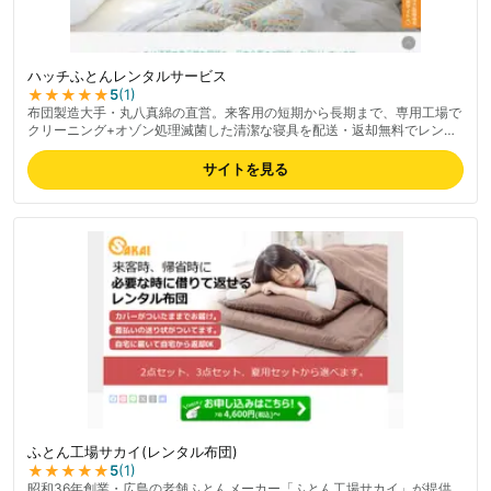
ハッチふとんレンタルサービス
★★★★★
5
(
1
)
布団製造大手・丸八真綿の直営。来客用の短期から長期まで、専用工場で
クリーニング+オゾン処理滅菌した清潔な寝具を配送・返却無料でレンタ
ルできる布団レンタルサービスです。90%ダウンの軽量で体にフィットす
る掛布団など高品質寝具を扱い、丸八真綿ブランドの品質保証で安心。送
サイトを見る
付・引き取りサービスの利便性も支持されています。最新の料金は公式サ
イトでご確認ください。
ふとん工場サカイ(レンタル布団)
★★★★★
5
(
1
)
昭和36年創業・広島の老舗ふとんメーカー「ふとん工場サカイ」が提供