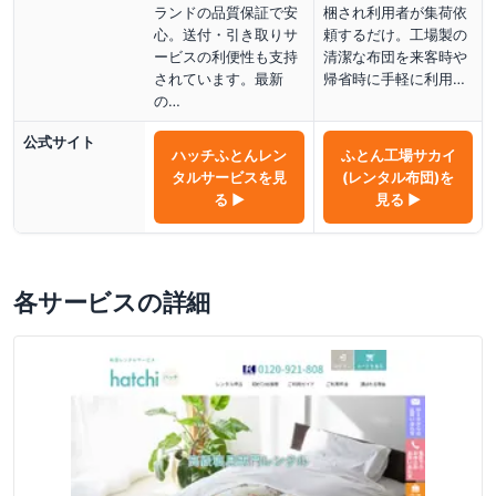
ランドの品質保証で安
梱され利用者が集荷依
心。送付・引き取りサ
頼するだけ。工場製の
ービスの利便性も支持
清潔な布団を来客時や
されています。最新
帰省時に手軽に利用…
の…
公式サイト
ハッチふとんレン
ふとん工場サカイ
タルサービス
を見
(レンタル布団)
を
る ▶
見る ▶
各サービスの詳細