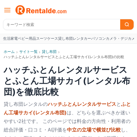
生活家電
ベビー用品
スーツケース
貸し布団
レンタカー
パソコン
カメラ・デジカメ
W
ホーム
›
サイト一覧
›
貸し布団
›
ハッチふとんレンタルサービスとふとん工場サカイ(レンタル布団)の比較
ハッチふとんレンタルサービス
と
ふとん工場サカイ(レンタル布
団)
を徹底比較
貸し布団
レンタルの
ハッチふとんレンタルサービス
と
ふと
ん工場サカイ(レンタル布団)
は、どちらを選ぶべきか迷い
やすい2社です。 このページでは料金の方向性・利用者の
総合評価・口コミ・AI評価を
中立の立場で横並び比較
し、