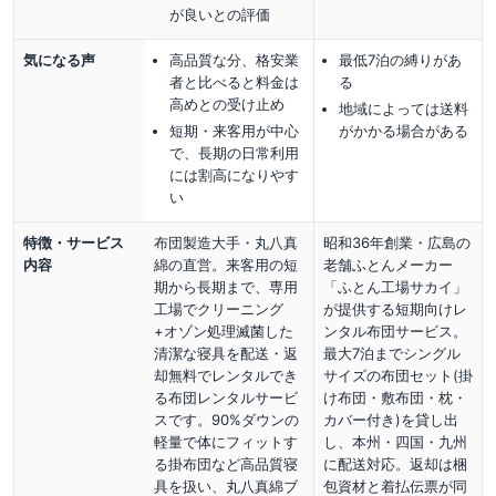
が良い
との評価
気になる声
高品質な分、格安業
最低7泊の縛りがあ
者と比べると料金は
る
高めとの受け止め
地域によっては送料
短期・来客用が中心
がかかる場合がある
で、長期の日常利用
には割高になりやす
い
特徴・サービス
布団製造大手・丸八真
昭和36年創業・広島の
内容
綿の直営。来客用の短
老舗ふとんメーカー
期から長期まで、専用
「ふとん工場サカイ」
工場でクリーニング
が提供する短期向けレ
+オゾン処理滅菌した
ンタル布団サービス。
清潔な寝具を配送・返
最大7泊までシングル
却無料でレンタルでき
サイズの布団セット(掛
る布団レンタルサービ
け布団・敷布団・枕・
スです。90%ダウンの
カバー付き)を貸し出
軽量で体にフィットす
し、本州・四国・九州
る掛布団など高品質寝
に配送対応。返却は梱
具を扱い、丸八真綿ブ
包資材と着払伝票が同