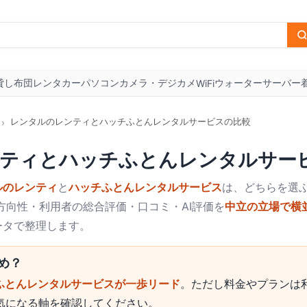
貸し布団
レンタカー
パソコン
カメラ・デジカメ
ウォーターサーバー
WiFi
レンタルのレンティとハッチふとんレンタルサービスの比較
›
ティ
と
ハッチふとんレンタルサー
ルのレンティ
と
ハッチふとんレンタルサービス
は、どちらを選
方向性・利用者の総合評価・口コミ・AI評価を
中立の立場で横
ータで整理します。
め？
ふとんレンタルサービスが一歩リード
。ただし料金やプランは
気になる軸を確認してください。