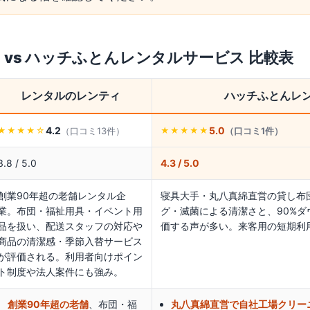
ィ
vs
ハッチふとんレンタルサービス
比較表
レンタルのレンティ
ハッチふとんレ
4.2
5.0
（口コミ
13
件）
（口コミ
1
件）
★★★★
☆
★★★★★
3.8 / 5.0
4.3 / 5.0
創業90年超の老舗レンタル企
寝具大手・丸八真綿直営の貸し布
業。布団・福祉用具・イベント用
グ・滅菌による清潔さと、90%
品を扱い、配送スタッフの対応や
価する声が多い。来客用の短期利
商品の清潔感・季節入替サービス
が評価される。利用者向けポイン
ト制度や法人案件にも強み。
創業90年超の老舗
、布団・福
丸八真綿直営で自社工場クリー