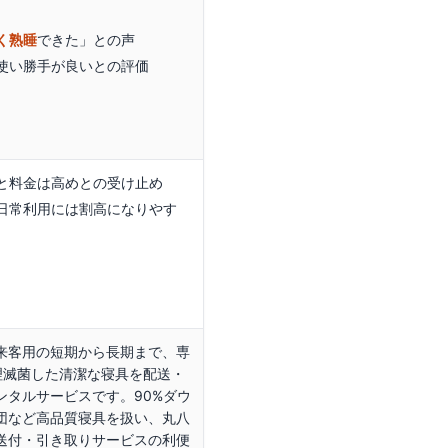
く熟睡
できた」
との声
使い勝手が良い
との評価
と料金は高めとの受け止め
日常利用には割高になりやす
来客用の短期から長期まで、専
理滅菌した清潔な寝具を配送・
ンタルサービスです。90%ダウ
団など高品質寝具を扱い、丸八
送付・引き取りサービスの利便