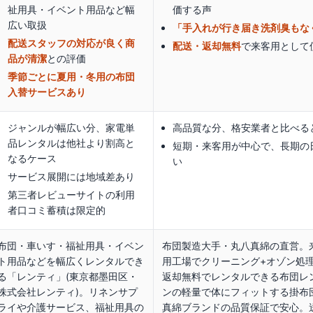
祉用具・イベント用品など幅
価する声
広い取扱
「手入れが行き届き洗剤臭もな
配送スタッフの対応が良く商
配送・返却無料
で来客用として
品が清潔
との評価
季節ごとに夏用・冬用の布団
入替サービスあり
ジャンルが幅広い分、家電単
高品質な分、格安業者と比べる
品レンタルは他社より割高と
短期・来客用が中心で、長期の
なるケース
い
サービス展開には地域差あり
第三者レビューサイトの利用
者口コミ蓄積は限定的
布団・車いす・福祉用具・イベン
布団製造大手・丸八真綿の直営。
ト用品などを幅広くレンタルでき
用工場でクリーニング+オゾン処
る「レンティ」(東京都墨田区・
返却無料でレンタルできる布団レ
株式会社レンティ)。リネンサプ
ンの軽量で体にフィットする掛布
ライや介護サービス、福祉用具の
真綿ブランドの品質保証で安心。