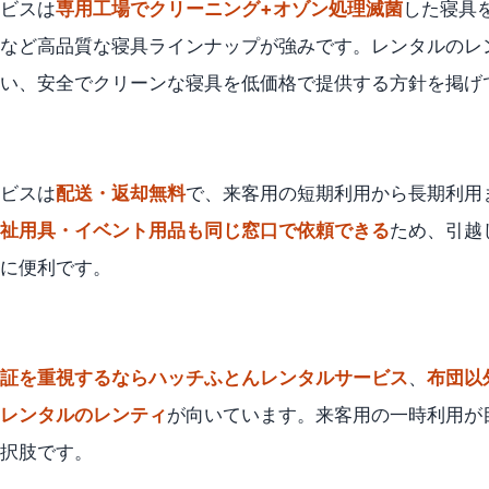
ビスは
専用工場でクリーニング+オゾン処理滅菌
した寝具
など高品質な寝具ラインナップが強みです。レンタルのレ
い、安全でクリーンな寝具を低価格で提供する方針を掲げ
ビスは
配送・返却無料
で、来客用の短期利用から長期利用
祉用具・イベント用品も同じ窓口で依頼できる
ため、引越
に便利です。
証を重視するならハッチふとんレンタルサービス
、
布団以
レンタルのレンティ
が向いています。来客用の一時利用が
択肢です。