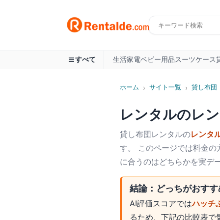
生活家電
ベビー用品
スーツケース
すべて
ホーム
サイト一覧
貸し布団
›
›
レンタルのレン
貸し布団
レンタルの
レンタ
す。 このページでは料金の
に合うのはどちらかを実デ
結論：どっちがおすす
AI評価スコアでは
ハッチ
るため、下記の比較表で