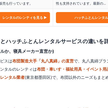
販売も行っています。
性も支持されています。最新の…
レンタルのレンティ
を見る ▶
ハッチふとんレンタ
ィ
と
ハッチふとんレンタルサービス
の違いを
タルか、寝具メーカー直営か)
ビスは
布団製造大手「丸八真綿」の直営
で、丸八真綿ブラ
ンタルのレンティは
布団・車いす・福祉用具・イベント用
レンタル業者
(東京都墨田区)で、布団以外のニーズもまと