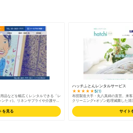
ハッチふとんレンタルサービス
★★★★★
5
(
1
)
ト用品などを幅広くレンタルできる「レ
布団製造大手・丸八真綿の直営。来客
レンティ)。リネンサプライや介護サー
クリーニング+オゾン処理滅菌した清
ます。
ルできる布団レンタルサービスです。
する掛布団など高品質寝具を扱い、丸
トを見る
サイト
送付・引き取りサービスの利便性も支
サイトでご確認ください。