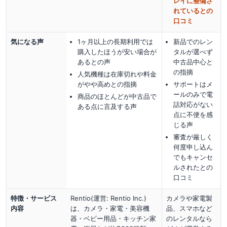
レイに整備さ
れているとの
口コミ
気になる声
1ヶ月以上の長期利用では
新品でのレン
購入したほうが安い場合が
タルが選べず
あるとの声
中古品中心と
の指摘
人気機種は在庫切れや料金
がやや高めとの指摘
サポートはメ
ールのみで電
商品のほとんどが中古品で
話対応がない
ある点に言及する声
点に不便を感
じる声
審査が厳しく
何度申し込ん
でもキャンセ
ルされたとの
口コミ
特徴・サービス
Rentio(運営: Rentio Inc.)
カメラや家電製
内容
は、カメラ・家電・美容機
品、スマホなど
器・ベビー用品・キッチン家
のレンタルなら