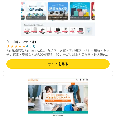
Rentio(レンティオ)
★★★★
☆
4.5
(
1
)
Rentio(運営: Rentio Inc.)は、カメラ・家電・美容機器・ベビー用品・キッ
チン家電・楽器など約7,000種類・40カテゴリ以上を扱う国内最大級のレ
ンタル専門サービス。最短1日から選べるワンタイムプランと1ヶ月単位の
月額制プランの2軸で、用途に応じて使い分け可能。返却時の送料は無
サイトを見る
料、最短翌日出荷(北海道・離島は翌々日)。月間利用者は約15万人、顧客
評価★4.7、1年以内リピート率55%。「トラブルあんしん宣言」で故障・
破損サポートも完備。気に入った商品はレンタル中の購入オプションあ
り。最新の料金は公式サイトでご確認ください。