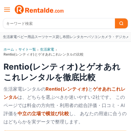
生活家電
ベビー用品
スーツケース
貸し布団
レンタカー
パソコン
カメラ・デジカメ
W
ホーム
›
サイト一覧
›
生活家電
›
Rentio(レンティオ)とゲオあれこれレンタルの比較
Rentio(レンティオ)
と
ゲオあれ
これレンタル
を徹底比較
生活家電
レンタルの
Rentio(レンティオ)
と
ゲオあれこれレ
ンタル
は、どちらを選ぶべきか迷いやすい2社です。 この
ページでは料金の方向性・利用者の総合評価・口コミ・AI
評価を
中立の立場で横並び比較
し、 あなたの用途に合うの
はどちらかを実データで整理します。