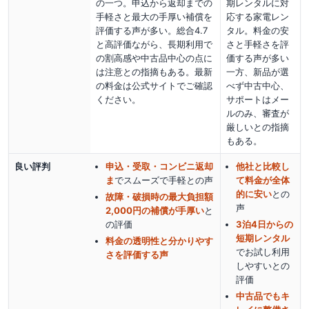
の一つ。申込から返却までの
期レンタルに対
手軽さと最大の手厚い補償を
応する家電レン
評価する声が多い。総合4.7
タル。料金の安
と高評価ながら、長期利用で
さと手軽さを評
の割高感や中古品中心の点に
価する声が多い
は注意との指摘もある。最新
一方、新品が選
の料金は公式サイトでご確認
べず中古中心、
ください。
サポートはメー
ルのみ、審査が
厳しいとの指摘
もある。
良い評判
申込・受取・コンビニ返却
他社と比較し
ま
でスムーズで手軽
との声
て料金が全体
的に安い
との
故障・破損時の最大負担額
声
2,000円の補償が手厚い
と
の評価
3泊4日からの
短期レンタル
料金の透明性と分かりやす
でお試し利用
さを評価する声
しやすい
との
評価
中古品でもキ