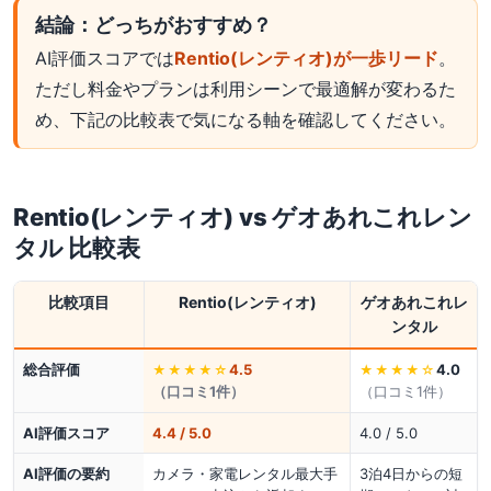
結論：どっちがおすすめ？
AI評価スコアでは
Rentio(レンティオ)が一歩リード
。
ただし料金やプランは利用シーンで最適解が変わるた
め、下記の比較表で気になる軸を確認してください。
Rentio(レンティオ)
vs
ゲオあれこれレン
タル
比較表
比較項目
Rentio(レンティオ)
ゲオあれこれレ
ンタル
総合評価
4.5
4.0
★★★★
☆
★★★★
☆
（口コミ
1
件）
（口コミ
1
件）
AI評価スコア
4.4 / 5.0
4.0 / 5.0
AI評価の要約
カメラ・家電レンタル最大手
3泊4日からの短