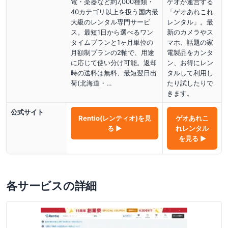
電・楽器など約7,000種類・
ゲオが運営する
40カテゴリ以上を扱う国内最
「ゲオあれこれ
大級のレンタル専門サービ
レンタル」。最
ス。最短1日から選べるワン
新のカメラやス
タイムプランと1ヶ月単位の
マホ、話題の家
月額制プランの2軸で、用途
電製品をカンタ
に応じて使い分け可能。返却
ン、お得にレン
時の送料は無料、最短翌日出
タルして利用し
荷(北海道・…
たり試したりで
きます。
公式サイト
Rentio(レンティオ)
を見
ゲオあれこ
る ▶
れレンタル
を見る ▶
各サービスの詳細