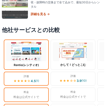
収・故障時の交換まで全て込みで、最短30日からレン
タル
詳細を見る →
他社サービスとの比較
閲覧中
かして！どっとこむ
Rentio(レンティオ)
評価
評価
★★★
☆☆
3.9
(
10
)
★★★★
☆
4.5
(
1
)
料金
料金
料金は公式サイトで
料金は公式サイトで