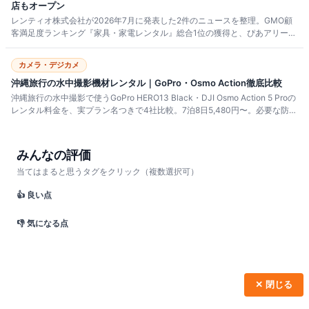
店もオープン
レンティオ株式会社が2026年7月に発表した2件のニュースを整理。GMO顧
客満足度ランキング『家具・家電レンタル』総合1位の獲得と、ぴあアリーナ
MM店オープン。防振双眼鏡の店舗受取4,480円と郵送レンタルの実質差額ま
で比較した。
カメラ・デジカメ
沖縄旅行の水中撮影機材レンタル｜GoPro・Osmo Action徹底比較
沖縄旅行の水中撮影で使うGoPro HERO13 Black・DJI Osmo Action 5 Proの
レンタル料金を、実プラン名つきで4社比較。7泊8日5,480円〜。必要な防水
スペック、離島配送の注意点、購入との損益分岐まで解説します。
みんなの評価
当てはまると思うタグをクリック（複数選択可）
👍 良い点
👎 気になる点
✕ 閉じる