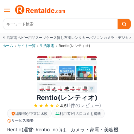
生活家電
ベビー用品
スーツケース
貸し布団
レンタカー
パソコン
カメラ・デジカメ
W
ホーム
›
サイト一覧
›
生活家電
›
Rentio(レンティオ)
Rentio(レンティオ)
(
1
件のレビュー
)
★★★★
☆
4.5
編集部が中立に比較
利用者1件の口コミを掲載
サービス概要
Rentio(運営: Rentio Inc.)は、カメラ・家電・美容機