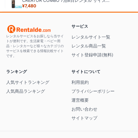
CREATOR COMBO 7泊8日レンタル サイズ
¥
7,480
139.7×42.2×33.5 mm（長さ×幅×高さ) 重量179 g
※microSDカード・ACアダプター(typeC)は付属しており
ません。ご自身でご用意お願いします
サービス
レンタルサービスをお探しなら当サイ
レンタルサイト一覧
トが便利です。生活家電・ベビー用
レンタル商品一覧
品・レンタカーなど様々なカテゴリの
サービスを検索できる情報比較サイト
サイト登録申請(無料)
です。
ランキング
サイトについて
人気サイトランキング
利用規約
人気商品ランキング
プライバシーポリシー
運営概要
お問い合わせ
サイトマップ