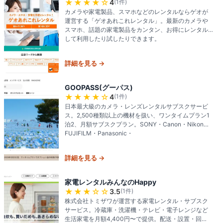
★★★★
☆
4
(
1
件)
カメラや家電製品、スマホなどのレンタルならゲオが
運営する「ゲオあれこれレンタル」。最新のカメラや
スマホ、話題の家電製品をカンタン、お得にレンタル
して利用したり試したりできます。
詳細を見る →
GOOPASS(グーパス)
★★★★
☆
4
(
1
件)
日本最大級のカメラ・レンズレンタルサブスクサービ
ス。2,500種類以上の機材を扱い、ワンタイムプラン1
泊2、月額サブスクプラン。SONY・Canon・Nikon・
FUJIFILM・Panasonic・
詳細を見る →
家電レンタルみんなのHappy
★★★
☆☆
3.5
(
1
件)
株式会社トミザワが運営する家電レンタル・サブスク
サービス。冷蔵庫・洗濯機・テレビ・電子レンジなど
生活家電を月額4,400円〜で提供。配送・設置・回