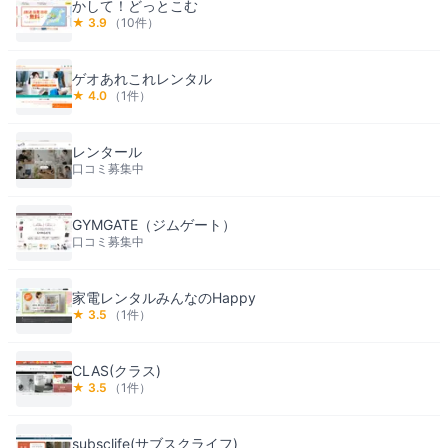
かして！どっとこむ
★
3.9
（
10
件）
ゲオあれこれレンタル
★
4.0
（
1
件）
レンタール
口コミ募集中
GYMGATE（ジムゲート）
口コミ募集中
家電レンタルみんなのHappy
★
3.5
（
1
件）
CLAS(クラス)
★
3.5
（
1
件）
subsclife(サブスクライフ)