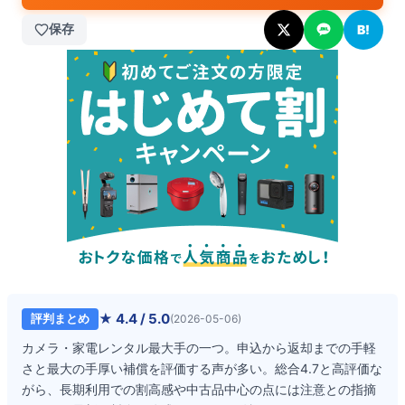
保存
B!
★
4.4
/ 5.0
評判まとめ
(
2026-05-06
)
カメラ・家電レンタル最大手の一つ。申込から返却までの手軽
さと最大の手厚い補償を評価する声が多い。総合4.7と高評価な
がら、長期利用での割高感や中古品中心の点には注意との指摘