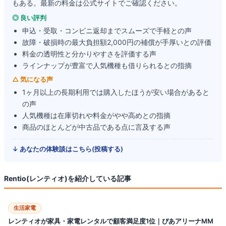
もある。最新の料金は公式サイトでご確認ください。
◎ 良い評判
申込・受取・コンビニ返却までスムーズで手軽との声
故障・破損時の最大負担額2,000円の補償が手厚いとの評価
料金の透明性と分かりやすさを評価する声
ラインナップが豊富で人気機種も借りられるとの指摘
△ 気になる声
1ヶ月以上の長期利用では購入したほうが安い場合があると
の声
人気機種は在庫切れや料金がやや高めとの指摘
商品のほとんどが中古品である点に言及する声
↓ あなたの体験談はこちら(投稿する)
Rentio(レンティオ)
を紹介している記事
生活家電
レンティオが家具・家電レンタルで顧客満足度1位｜ぴあアリーナMM