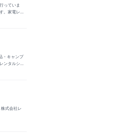
行っていま
す。家電レン
用品・キャンプ
レンタルショ
コーン機・か
 9:00〜
・株式会社レ