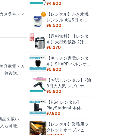
¥
4,900
ロン 4D Plus バイオプ
ログラミング リュミ
カメラやスマ
【レンタル】かき氷機
エリーナ 高級ヘアアイ
レンタル 4泊5日 かき
ロン レンタル美容家電
¥
8,500
氷 電動 キューブアイス
お試し美容家電 縮毛矯
電動かき氷機 祭 機械
正 美容マニア アンチエ
【送料無料】【レンタ
イベント 縁日 屋台 自
イジング エイジングケ
ル】大型炊飯器 2升炊
動 じゃりじゃり ふわふ
ア
¥
6,270
き用 1.08Lから3.6L イ
わ 業務用 家庭電源対応
ベント 行事 子供会 お
子供会 催事
【キッチン家電レンタ
祭り縁日 屋台 模擬店
ル】SHARP ヘルシオ
文化祭
美容家電・カ
¥
5,900
ホットクック KN-
き、往復送料
HW10E 2週間 格安レン
【お試しレンタル】7泊
タル 1人向け 1.0L シャ
8日大人気 レプロナイ
ープ 電気自動調理鍋
¥
5,900
ザー 7D Plus REP7D-
JP バイオプログラミン
【PS4 レンタル】
グ リュミエリーナ 高級
PlayStation4 本体
ドライヤー 人気ドライ
¥
7,800
500GB 1ヶ月レンタル
ヤー レンタルドライヤ
商品を扱い、
格安レンタル ソニー
ー レンタル美容家電 お
【レンタル】業務用ラ
PS4 ゲーム機 レンタル
購入も可能。
試しドライヤー お試し
クレットオーブンヒー
美容家電 エイジング