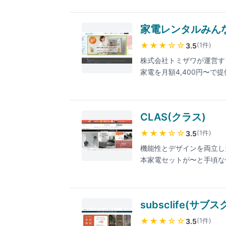
家電レンタルみんな
★★★
☆☆
(
1
件
)
3.5
株式会社トミザワが運営す
家電を月額4,400円〜
能。東京23区および神奈
Happy」の姉妹サービス。
CLAS(クラス)
★★★
☆☆
(
1
件
)
3.5
機能性とデザインを両立し
本家電セットが〜と手頃な
間なし。一人暮らし・新生
subsclife(サブ
★★★
☆☆
(
1
件
)
3.5