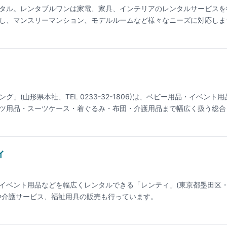
タル。レンタブルワンは家電、家具、インテリアのレンタルサービスを
し、マンスリーマンション、モデルルームなど様々なニーズに対応しま
、無駄なく、ゆとりある生活をご提案。
」(山形県本社、TEL 0233-32-1806)は、ベビー用品・イベント
ツ用品・スーツケース・着ぐるみ・布団・介護用品まで幅広く扱う総合
レンタルに対応し、1ヶ月単位の長期プランも用意。綿菓子機・ポップ
品の品揃えが豊富で、家族イベントから業務用まで対応。営業時間は月〜金
新の料金は公式サイトでご確認ください。
ィ
イベント用品などを幅広くレンタルできる「レンティ」(東京都墨田区
や介護サービス、福祉用具の販売も行っています。