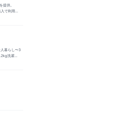
を提供。
は購入で利用可
一人暮らし〜3
2kg洗濯
時72時間以
スなど法人契
都・兵庫・奈