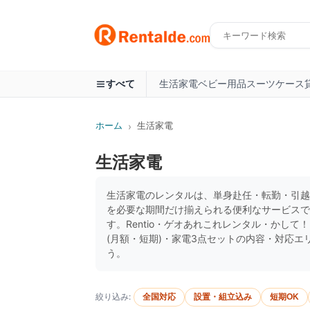
生活家電
ベビー用品
スーツケース
すべて
ホーム
生活家電
›
生活家電
生活家電のレンタルは、単身赴任・転勤・引越
を必要な期間だけ揃えられる便利なサービスで
す。Rentio・ゲオあれこれレンタル・かして
(月額・短期)・家電3点セットの内容・対応
う。
絞り込み:
全国対応
設置・組立込み
短期OK