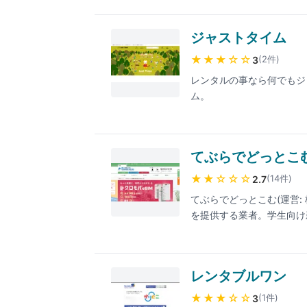
ジャストタイム
★★★
☆☆
(
2
件
)
3
レンタルの事なら何でもジ
ム。
てぶらでどっとこ
★★
☆☆☆
(
14
件
)
2.7
てぶらでどっとこむ(運営
を提供する業者。学生向け
デスク周り中心の「リモー
みで、長期契約ほど安くな
広島・大阪・京都・神戸近
レンタブルワン
じる。最低レンタル期間3ヶ月、
休)。最新の料金は公式サ
★★★
☆☆
(
1
件
)
3