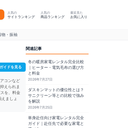
人気の
人気の
最近見た
サイトランキング
商品ランキング
お気に入り
着物・振袖
関連記事
冬の暖房家電レンタル完全比較
ガイドを見る
｜ヒーター・電気毛布の選び方
と料金
2026年7月27日
アコンなど
抑えられま
ダスキンマットの優位性とは？
ビスを、料金
サニクリーン等との比較で強み
揃えましょ
を解説
2026年7月25日
単身赴任向け家電レンタル完全
ガイド｜赴任先で必要な家電と