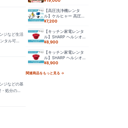
¥
19,000
ター“チーズ付きセッ
ケア アンチエイジング
ト” ラクレットオーブ
【高圧洗浄機レンタ
ン ラクレットヒーター
ル】ケルヒャー 高圧洗
ラクレットチーズ
¥
7,200
浄機 K3サイレント
[60Hz西日本用] ベラン
【キッチン家電レンタ
ダセット 4日間 格安レ
ンジなど生活
ル】SHARP ヘルシオ
ンタル KARCHER 掃除
レンタル可
¥
8,900
ホットクック KN-
家電レンタル
ース家電
HW24E-R/W 1ケ月 格
【キッチン家電レンタ
安レンタル 4人向け
ル】SHARP ヘルシオ
2.4L シャープ 電気自
¥
8,900
ホットクック KN-
動調理鍋
HW16E 1ケ月 格安レン
関連商品をもっと見る →
タル 2人向け 1.6L シャ
ープ 電気自動調理鍋
ンジなどの基
管・処分の手