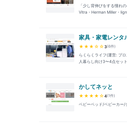
「少し背伸びをする憧れの
Vitra・Herman Mi
能。インテリアコーディネ
家具・家電レンタ
★★★
☆☆
(
6
件
)
3
らくらくライフ(運営: 
人暮らし向け3〜4点セット
機・電子レンジ)は1年プラ
内の無料交換、撤去回収費
約にも対応。対応エリアは
かしてネッと
良・和歌山・宮城・福島・
★★★★
☆
(
1
件
)
4
ベビーベッド/ベビーカー