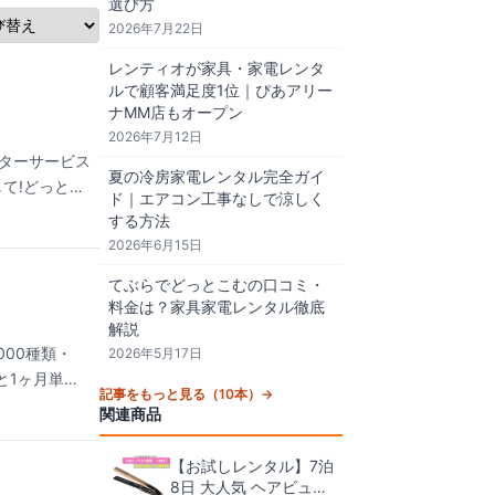
選び方
2026年7月22日
レンティオが家具・家電レンタ
ルで顧客満足度1位｜ぴあアリー
ナMM店もオープン
2026年7月12日
ターサービス
夏の冷房家電レンタル完全ガイ
して!どっとこ
ド｜エアコン工事なしで涼しく
する方法
2026年6月15日
てぶらでどっとこむの口コミ・
料金は？家具家電レンタル徹底
解説
000種類・
2026年5月17日
と1ヶ月単位
記事をもっと見る（10本）→
・離島は翌々
関連商品
」で故障・破
でご確認くだ
【お試しレンタル】7泊
8日 大人気 ヘアビュー