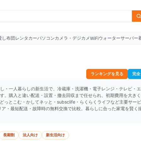
貸し布団
レンタカー
パソコン
カメラ・デジカメ
ウォーターサーバー
WiFi
ランキングを見る
完全
し・一人暮らしの新生活で、冷蔵庫・洗濯機・電子レンジ・テレビ・エ
す。購入と違い配送・設置・撤去回収まで任せられ、初期費用を大きく
！どっとこむ・かしてネッと・subsclife・らくらくライフなど主要サー
エリア・最短配送・故障時の無料交換で比較。暮らしに合った家電を賢く
長期割
法人向け
新生活向け