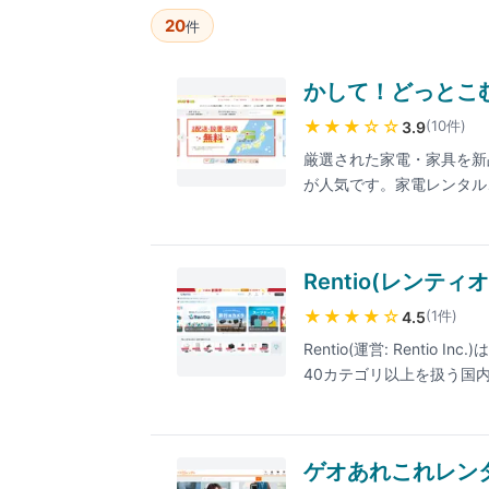
20
件
かして！どっとこ
★★★
☆☆
(
10
件
)
3.9
厳選された家電・家具を新
が人気です。家電レンタル、
む」にお任せください。
Rentio(レンティオ
★★★★
☆
(
1
件
)
4.5
Rentio(運営: Rent
40カテゴリ以上を扱う国
の月額制プランの2軸で、
日)。月間利用者は約15万
損サポートも完備。気に入
ゲオあれこれレン
さい。