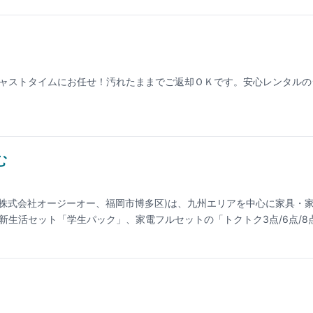
ャストタイムにお任せ！汚れたままでご返却ＯＫです。安心レンタルの
む
: 株式会社オージーオー、福岡市博多区)は、九州エリアを中心に家具・
新生活セット「学生パック」、家電フルセットの「トクトク3点/6点/8
トワークプランA」など、ニーズ別パックが揃う。配送料は契約期間で
る。対応エリアは九州全域に加え、東京・神奈川・埼玉・千葉・茨城・
郊と沖縄(離島除く)。個人・法人どちらにも対応し、急なレンタル依頼
最長4年まで契約可能。問合せは電話 0120-070-154 (9:00〜17:
イトでご確認ください。