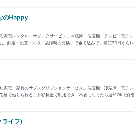
のHappy
る家電レンタル・サブスクサービス。冷蔵庫・洗濯機・テレビ・電子レ
で提供。配送・設置・回収・故障時の交換まで全て込みで、最短30日から
川・千葉・埼玉の一部エリアに対応。家電専門リユースショップ「リユ
た家電・家具のサブスクリプションサービス。洗濯機・冷蔵庫・電子レ
価格で借りられる。月額料金で利用でき、不要になったら返却OKで保
活・短期赴任で人気。最新の料金は公式サイトでご確認ください。
スクライフ)