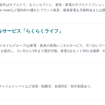
名作はサブスクで」をコンセプトに、家具・家電のサブスクリプション
ller・ligne rosetなど国内外の優れたブランド家具・最新家電を月額料金また
ートサービスもあり、デザイン重視の方に最適。
ルサービス「らくらくライフ」
プロスタイルグループ)は家電・家具の長期レンタルサービス。月々払いで
を提供し、3ヶ月から3年まで選択可能。家電3点セット(85L冷蔵庫・4.
ン、3年プランと長期契約ほど割安(税込)。配送設置料一律(税込)、故障
用も無料。学生向け『学らく』プランや、社宅・介護施設・シェアハウ
東京・神奈川・埼玉・千葉・茨城・静岡・愛知・岐阜・三重・大阪・京
山梨・長野の18都府県。最新の料金は公式サイトでご確認ください。
/チャイルドシートなど清潔・除菌済。全国対応・割引制度あり。