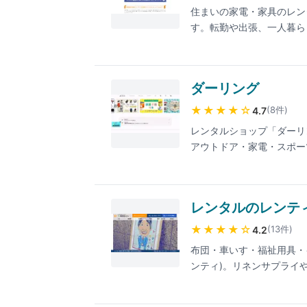
住まいの家電・家具のレン
す。転勤や出張、一人暮ら
タル・家具レンタルで賢く
ダーリング
★★★★
☆
(
8
件
)
4.7
レンタルショップ「ダーリング
アウトドア・家電・スポー
ップ。最短2日からの短期
き氷機など季節イベント用
17:00(土日定休)。最
レンタルのレンテ
★★★★
☆
(
13
件
)
4.2
布団・車いす・福祉用具・
ンティ)。リネンサプライ