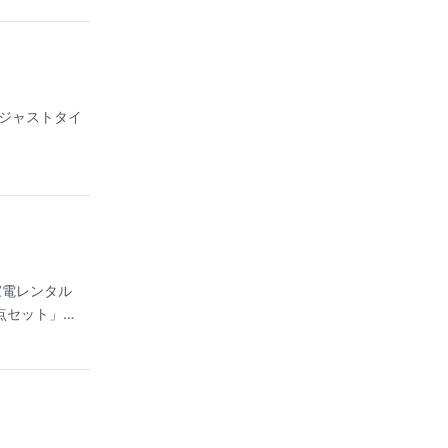
ジャストタイ
家電レンタル
点セット」、
変動する仕組
静岡・山梨・
にも柔軟に応
30、日祝