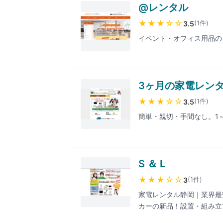
@レンタル
★★★
☆☆
(
1
件
)
3.5
イベント・オフィス用品の
3ヶ月の家電レン
★★★
☆☆
(
1
件
)
3.5
簡単・親切・手間なし。1
S ＆ L
★★★
☆☆
(
1
件
)
3
家電レンタル静岡｜業界最
カーの新品！設置・組み立
ん！静岡県内全域対応。