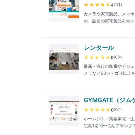
★★★★
☆
(
1
件
)
4
カメラや家電製品、スマホ
ホ、話題の家電製品をカン
レンタール
☆☆☆☆☆
(
0
件
)
0
最新・流行の家電やガジェ
メラなど50カテゴリ以上
無料。
GYMGATE（ジム
☆☆☆☆☆
(
0
件
)
0
ホームジム・美容家電・生
短期1週間〜長期プランま
往復送料無料。