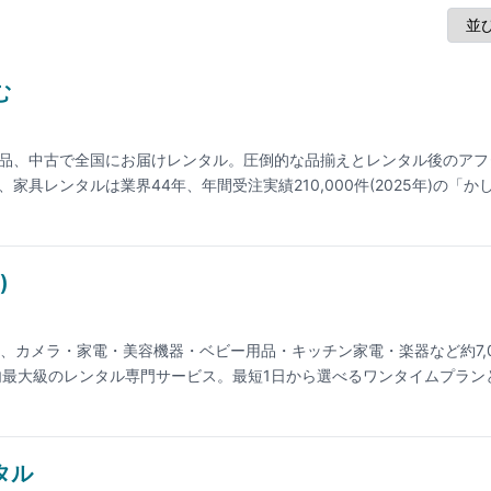
む
品、中古で全国にお届けレンタル。圧倒的な品揃えとレンタル後のアフ
家具レンタルは業界44年、年間受注実績210,000件(2025年)の「か
)
io Inc.)は、カメラ・家電・美容機器・ベビー用品・キッチン家電・楽器など約7,
内最大級のレンタル専門サービス。最短1日から選べるワンタイムプラン
用途に応じて使い分け可能。返却時の送料は無料、最短翌日出荷(北海道
人、顧客評価★4.7、1年以内リピート率55%。「トラブルあんしん宣言
った商品はレンタル中の購入オプションあり。最新の料金は公式サイト
タル