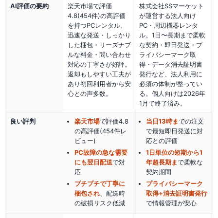
AI評価の要約
楽天市場で評価
株式会社SSマーケット
4.8(454件)の高評価
が運営する法人向け
を持つPCレンタル。
PC・周辺機器レンタ
迅速な発送・しっかり
ル。1日〜長期まで柔軟
した梱包・リーズナブ
な契約・即日発送・プ
ルな料金・問い合わせ
ライバシーマーク取
対応の丁寧さが好評。
得・データ消去証明書
返却もしやすい工夫が
発行など、法人利用に
あり初回利用者から安
必須の体制が整ってい
心との声多数。
る。個人向けは2026年
1月で終了済み。
良い評判
楽天市場
で評価4.8
当日13時ま
での注文
の高評価(454件レ
で最短即日発送に対
ビュー)
応
との評価
PC故障の急な需要
1日単位の短期から1
にも翌日配送
で対
年超長期ま
で柔軟な
応
契約期間
プチプチで丁寧に
プライバシーマーク
梱包され
、配送時
取得+消去証明書発行
の破損リスク低減
で情報管理が安心