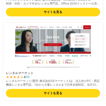
8GB・SSD・カメラ付き)レンタル専門店。Office 2024インストール済
み・設定済み配送、往復送料込み、1週間〜4週間のレンタルプラン+延長
対応。PC故障の急な需要にも翌日配送で対応、プチプチで丁寧に梱包さ
サイトを見る
れ配送時の破損リスクも低減。返却後の到着連絡メールがあり安心、機種
選択可能で短期利用ニーズに対応。法人向け実績あり。楽天市場で評価
4.8(454件)の高評価。問い合わせ対応の丁寧さも好評。最新の料金は公式
サイトでご確認ください。
レンタルマーケット
★★★★
☆
4
(
1
)
レンタルマーケット(運営: 株式会社SSマーケット)は、法人向けPC・周辺
機器レンタル専門店。1台から大量レンタルまで日本全国対応。当日13時
までの注文で最短即日発送に対応、1日単位の短期から1年超長期まで柔軟
な契約期間を選択可能。プライバシーマーク取得+消去証明書発行で情報
サイトを見る
管理が安心、PCはChromeなどインストール済みで到着後すぐ使える状態
で出荷。格安からハイスペックまで法人需要に幅広く対応。個人向けは
2026年1月で終了済み、現在は法人向け中心。最新の料金は公式サイトで