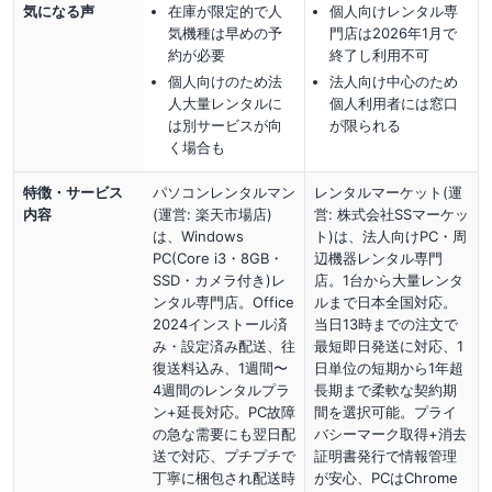
気になる声
在庫が限定的で人
個人向けレンタル専
気機種は早めの予
門店は2026年1月で
約が必要
終了し利用不可
個人向けのため法
法人向け中心のため
人大量レンタルに
個人利用者には窓口
は別サービスが向
が限られる
く場合も
特徴・サービス
パソコンレンタルマン
レンタルマーケット(運
内容
(運営: 楽天市場店)
営: 株式会社SSマーケッ
は、Windows
ト)は、法人向けPC・周
PC(Core i3・8GB・
辺機器レンタル専門
SSD・カメラ付き)レ
店。1台から大量レンタ
ンタル専門店。Office
ルまで日本全国対応。
2024インストール済
当日13時までの注文で
み・設定済み配送、往
最短即日発送に対応、1
復送料込み、1週間〜
日単位の短期から1年超
4週間のレンタルプラ
長期まで柔軟な契約期
ン+延長対応。PC故障
間を選択可能。プライ
の急な需要にも翌日配
バシーマーク取得+消去
送で対応、プチプチで
証明書発行で情報管理
丁寧に梱包され配送時
が安心、PCはChrome