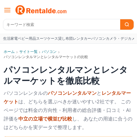
生活家電
ベビー用品
スーツケース
貸し布団
レンタカー
パソコン
カメラ・デジカメ
W
ホーム
›
サイト一覧
›
パソコン
›
パソコンレンタルマンとレンタルマーケットの比較
パソコンレンタルマン
と
レンタ
ルマーケット
を徹底比較
パソコン
レンタルの
パソコンレンタルマン
と
レンタルマー
ケット
は、どちらを選ぶべきか迷いやすい2社です。 この
ページでは料金の方向性・利用者の総合評価・口コミ・AI
評価を
中立の立場で横並び比較
し、 あなたの用途に合うの
はどちらかを実データで整理します。