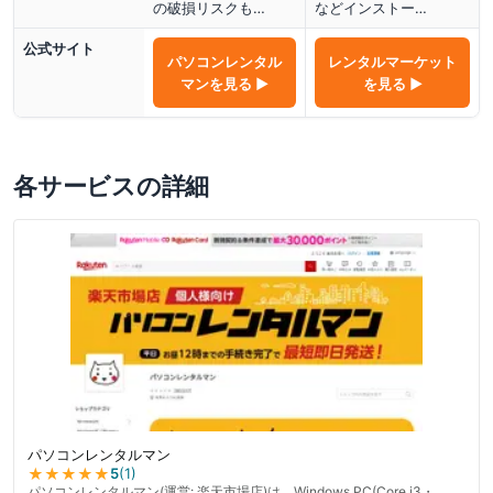
の破損リスクも…
などインストー…
公式サイト
パソコンレンタル
レンタルマーケット
マン
を見る ▶
を見る ▶
各サービスの詳細
パソコンレンタルマン
★★★★★
5
(
1
)
パソコンレンタルマン(運営: 楽天市場店)は、Windows PC(Core i3・