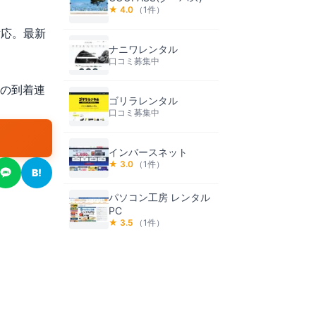
★
4.0
（
1
件）
対応。最新
ナニワレンタル
口コミ募集中
後の到着連
ゴリラレンタル
口コミ募集中
インバースネット
★
3.0
（
1
件）
B!
パソコン工房 レンタル
PC
★
3.5
（
1
件）