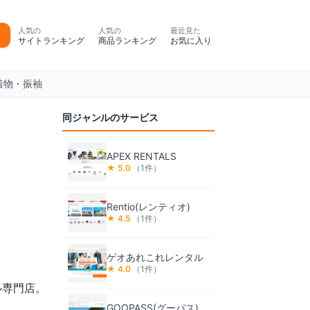
人気の
人気の
最近見た
サイトランキング
商品ランキング
お気に入り
着物・振袖
同ジャンルのサービス
APEX RENTALS
★
5.0
（
1
件）
Rentio(レンティオ)
★
4.5
（
1
件）
ゲオあれこれレンタル
★
4.0
（
1
件）
タル専門店。
GOOPASS(グーパス)