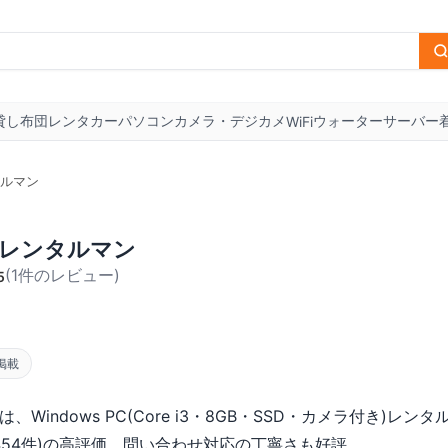
貸し布団
レンタカー
パソコン
カメラ・デジカメ
ウォーターサーバー
WiFi
ルマン
レンタルマン
(
1
件のレビュー
)
5
掲載
Windows PC(Core i3・8GB・SSD・カメラ付き)レン
454件)の高評価。問い合わせ対応の丁寧さも好評。