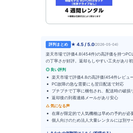
★
4.5
/ 5.0
評判まとめ
(
2026-05-04
)
楽天市場で評価4.8(454件)の高評価を持
の丁寧さが好評。返却もしやすい工夫があり初
◎ 良い評判
楽天市場で評価4.8の高評価(454件レビュー
PC故障の急な需要にも翌日配送で対応
プチプチで丁寧に梱包され、配送時の破損
返却後の到着連絡メールがあり安心
△ 気になる声
在庫が限定的で人気機種は早めの予約が必
個人向けのため法人大量レンタルには別サ
↓ あなたの体験談はこちら(投稿する)