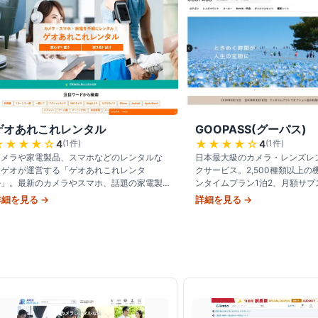
ゲオあれこれレンタル
GOOPASS(グーパス)
★★★★
☆
★★★★
☆
4
(
1
件)
4
(
1
件)
カメラや家電製品、スマホなどのレンタルな
日本最大級のカメラ・レンズレ
らゲオが運営する「ゲオあれこれレンタ
クサービス。2,500種類以上
ル」。最新のカメラやスマホ、話題の家電製
ンタイムプラン1泊2、月額サブ
品をカンタン、お得にレンタルして利用した
SONY・Canon・Nikon・FUJI
詳細を見る →
詳細を見る →
り試したりできます。
Panasonic・