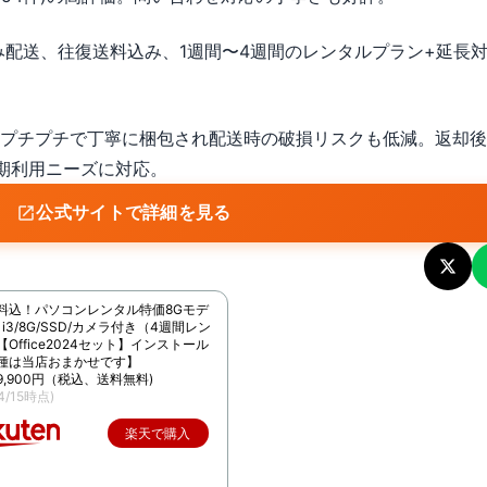
設定済み配送、往復送料込み、1週間〜4週間のレンタルプラン+延長
、プチプチで丁寧に梱包され配送時の破損リスクも低減。返却
期利用ニーズに対応。
公式サイトで詳細を見る
料込！パソコンレンタル特価8Gモデ
e i3/8G/SSD/カメラ付き（4週間レン
Office2024セット】インストール
種は当店おまかせです】
9,900円（税込、送料無料)
/4/15時点)
楽天で購入