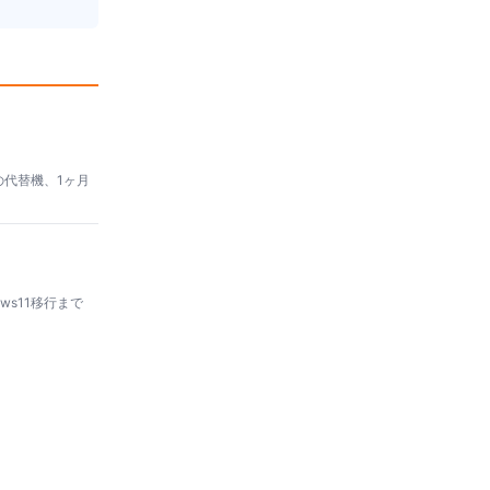
の代替機、1ヶ月
s11移行まで