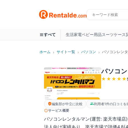
生活家電
ベビー用品
スーツケース
すべて
ホーム
サイト一覧
パソコン
パソコンレンタ
›
›
›
パソコン
★★★★★
編集部が中立に比較
利用者1件の口コミを
サービス概要
パソコンレンタルマン(運営: 楽天市場店)は、
法人向け実績あり。楽天市場で評価4.8(