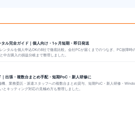
ンタル完全ガイド｜個人向け・1ヶ月短期・即日発送
ンタルを個人申込OKの8社で徹底比較。会社PCが届くまでのつなぎ、PC故障時
ルと中古購入の損益分岐まで整理しました。
ド｜出張・複数台まとめ手配・短期PoC・新人研修に
、業務委託・派遣スタッフへの複数台まとめ貸与、短期PoC・新人研修・Window
いとキッティング対応の見極め方も整理しました。