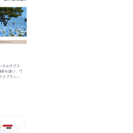
ンタルサブス
の機材を扱い、ワ
スクプラン。
FILM・