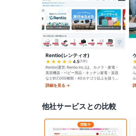
Rentio(レンティオ)
★★★★
☆
4.5
(
1
件)
Rentio(運営: Rentio Inc.)は、カメラ・家電・
美容機器・ベビー用品・キッチン家電・楽器
など約7,000種類・40カテゴリ以上を扱う国
内最大級のレンタル専門サービス。最短1日か
詳細を見る →
ら選べる
他社サービスとの比較
閲覧中