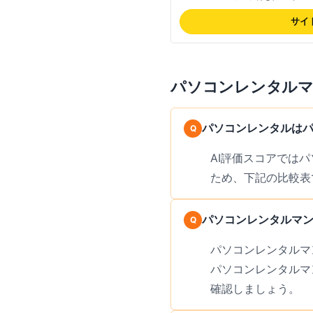
み・設定済み配送、往復送料込み、
対応。PC故障の急な需要にも翌日
サイ
れ配送時の破損リスクも低減。返
選択可能で短期利用ニーズに対応
4.8(454件)の高評価。問い合
式サイトでご確認ください。
パソコンレンタル
パソコンレンタルは
AI評価スコアでは
ため、下記の比較表
パソコンレンタルマ
パソコンレンタルマ
パソコンレンタルマ
確認しましょう。