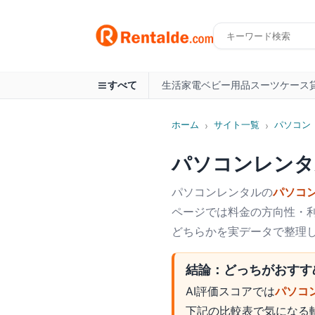
生活家電
ベビー用品
スーツケース
すべて
ホーム
サイト一覧
パソコン
›
›
パソコンレンタ
パソコン
レンタルの
パソコ
ページでは料金の方向性・利
どちらかを実データで整理
結論：どっちがおすす
AI評価スコアでは
パソコ
下記の比較表で気になる