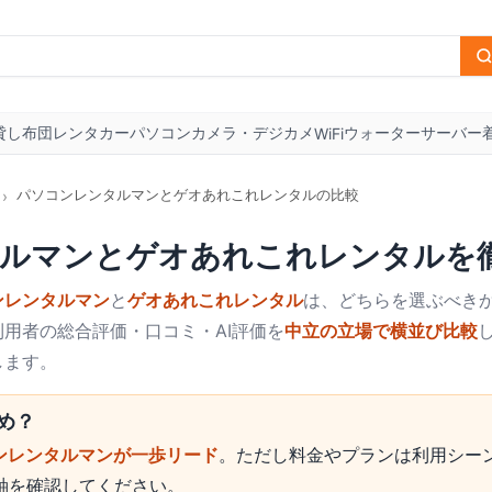
貸し布団
レンタカー
パソコン
カメラ・デジカメ
ウォーターサーバー
WiFi
パソコンレンタルマンとゲオあれこれレンタルの比較
›
ルマン
と
ゲオあれこれレンタル
を
ンレンタルマン
と
ゲオあれこれレンタル
は、どちらを選ぶべきか
用者の総合評価・口コミ・AI評価を
中立の立場で横並び比較
します。
め？
ンレンタルマンが一歩リード
。ただし料金やプランは利用シー
軸を確認してください。