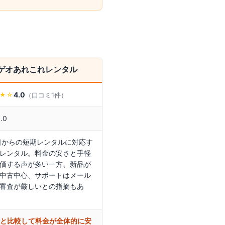
ゲオあれこれレンタル
4.0
（口コミ
1
件）
★
☆
5.0
日からの短期レンタルに対応す
レンタル。料金の安さと手軽
価する声が多い一方、新品が
中古中心、サポートはメール
審査が厳しいとの指摘もあ
社と比較して料金が全体的に安