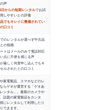
との声
4日からの短期レンタル
でお試
利用しやすい
との評価
古品でもキレイに整備されてい
との口コミ
品でのレンタルが選べず中古品
心との指摘
ポートはメールのみで電話対応
ない点に不便を感じる声
査が厳しく何度申し込んでもキ
ンセルされたとの口コミ
や家電製品、スマホなどのレ
ならゲオが運営する「ゲオあ
レンタル」。最新のカメラや
、話題の家電製品をカンタ
得にレンタルして利用したり
りできます。