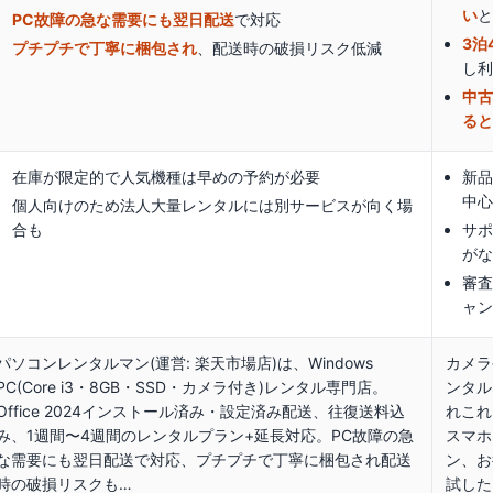
い
PC故障の急な需要にも翌日配送
で対応
3泊
プチプチで丁寧に梱包され
、配送時の破損リスク低減
し
中
る
在庫が限定的で人気機種は早めの予約が必要
新
中
個人向けのため法人大量レンタルには別サービスが向く場
合も
サ
が
審
ャ
パソコンレンタルマン(運営: 楽天市場店)は、Windows
カメラ
PC(Core i3・8GB・SSD・カメラ付き)レンタル専門店。
ンタル
Office 2024インストール済み・設定済み配送、往復送料込
れこれ
み、1週間〜4週間のレンタルプラン+延長対応。PC故障の急
スマホ
な需要にも翌日配送で対応、プチプチで丁寧に梱包され配送
ン、お
時の破損リスクも…
試した