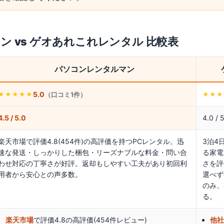
マン
vs
ゲオあれこれレンタル
比較表
パソコンレンタルマン
5.0
（口コミ
1
件）
★★★★★
★★★
4.5 / 5.0
4.0 / 
楽天市場で評価4.8(454件)の高評価を持つPCレンタル。迅
3泊4
速な発送・しっかりした梱包・リーズナブルな料金・問い合
る家電
わせ対応の丁寧さが好評。返却もしやすい工夫があり初回利
さを評
用者から安心との声多数。
選べず
のみ、
る。
楽天市場
で評価4.8の高評価(454件レビュー)
他