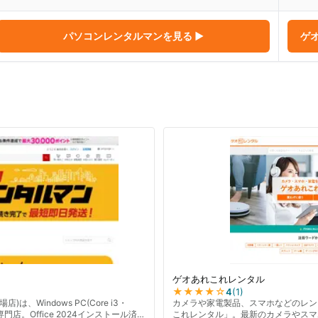
パソコンレンタルマン
を見る ▶
ゲ
ゲオあれこれレンタル
★★★★
☆
4
(
1
)
は、Windows PC(Core i3・
カメラや家電製品、スマホなどのレン
門店。Office 2024インストール済
これレンタル」。最新のカメラやスマ