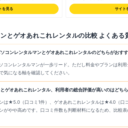
1週間〜4週間のレンタルプラン+延長
得にレンタルして利用したり試したり
配送で対応、プチプチで丁寧に梱包さ
トを見る
サイト
却後の到着連絡メールがあり安心、機種
。法人向け実績あり。楽天市場で評価
わせ対応の丁寧さも好評。最新の料金は公
マン
と
ゲオあれこれレンタル
の比較 よくある
パソコンレンタルマンとゲオあれこれレンタルのどちらがおす
パソコンレンタルマンが一歩リード。ただし料金やプランは利用
で気になる軸を確認してください。
ンとゲオあれこれレンタル、利用者の総合評価が高いのはどち
ンは★5.0（口コミ1件）、ゲオあれこれレンタルは★4.0（口
ンがやや高めです。口コミ件数も判断材料になるため、比較表