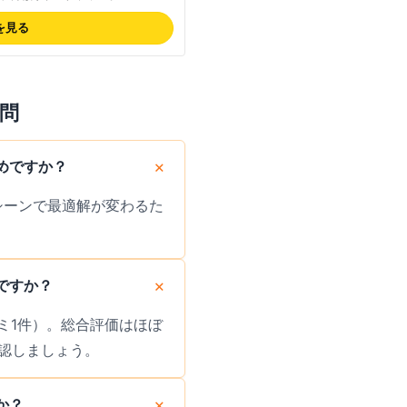
onic・Leica・DJI・GoPro他多数の
30日前予約・コンビニ返却対応で
を見る
の料金は公式サイトでご確認くださ
問
めですか？
用シーンで最適解が変わるた
ですか？
コミ1件）。総合評価はほぼ
認しましょう。
か？