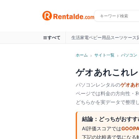
生活家電
ベビー用品
スーツケース
すべて
ホーム
サイト一覧
パソコン
›
›
ゲオあれこれレ
パソコン
レンタルの
ゲオあ
ページでは料金の方向性・利
どちらかを実データで整理
結論：どっちがおすす
AI評価スコアでは
GOOP
下記の比較表で気になる