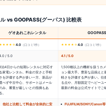
タル
vs
GOOPASS(グーパス)
比較表
ゲオあれこれレンタル
GOOPAS
4.0
4.0
（口コミ
1
件）
（口コミ
1
件）
★★★★
☆
★★★★
☆
4.0 / 5.0
4.1 / 5.0
3泊4日からの短期レンタルに対応す
1,500種以上の機材を扱う
る家電レンタル。料金の安さと手軽
ョン最大手。豊富な品揃えと
さを評価する声が多い一方、新品が
軽さを評価する声が多い。往
選べず中古中心、サポートはメール
る点や、月額固定でヘビーユ
のみ、審査が厳しいとの指摘もあ
最新の料金は公式サイトでご
る。
他社と比較して料金が全体的に安
FUJIFILM/SONY/Can