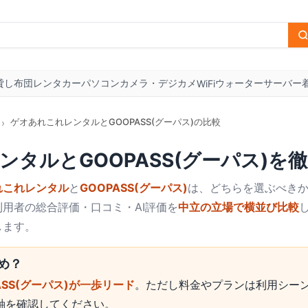
貸し布団
レンタカー
パソコン
カメラ・デジカメ
ウォーターサーバー
WiFi
ゲオあれこれレンタルとGOOPASS(グーパス)の比較
›
ンタル
と
GOOPASS(グーパス)
を徹
れこれレンタル
と
GOOPASS(グーパス)
は、どちらを選ぶべきか
用者の総合評価・口コミ・AI評価を
中立の立場で横並び比較
します。
め？
ASS(グーパス)が一歩リード
。ただし料金やプランは利用シー
軸を確認してください。