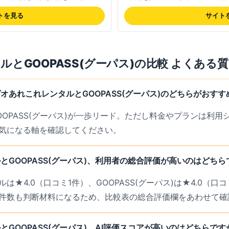
たりできます。
Canon・Nikon・FUJIFILM・Panas
ブランドに対応。最短当日発送・最長
トを見る
サイト
初心者からプロまで幅広く支持。最新
い。
タル
と
GOOPASS(グーパス)
の比較 よくある質
オあれこれレンタルとGOOPASS(グーパス)のどちらがおすす
OOPASS(グーパス)が一歩リード。ただし料金やプランは利
気になる軸を確認してください。
とGOOPASS(グーパス)、利用者の総合評価が高いのはどちら
は★4.0（口コミ1件）、GOOPASS(グーパス)は★4.0（口
件数も判断材料になるため、比較表の総合評価欄をあわせて確
GOOPASS(グーパス)、AI評価スコアが高いのはどちらです