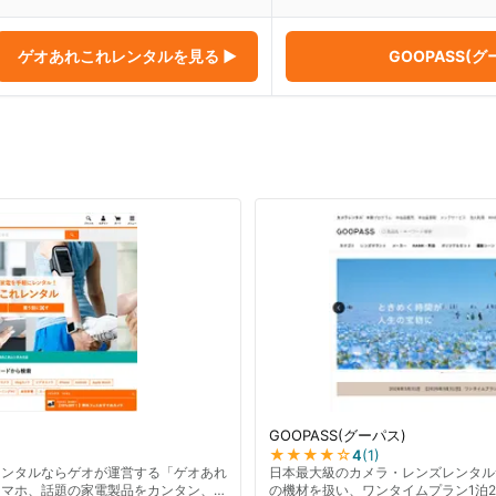
ゲオあれこれレンタル
を見る ▶
GOOPASS(グ
GOOPASS(グーパス)
★★★★
☆
4
(
1
)
レンタルならゲオが運営する「ゲオあれ
日本最大級のカメラ・レンズレンタルサ
スマホ、話題の家電製品をカンタン、お
の機材を扱い、ワンタイムプラン1泊2