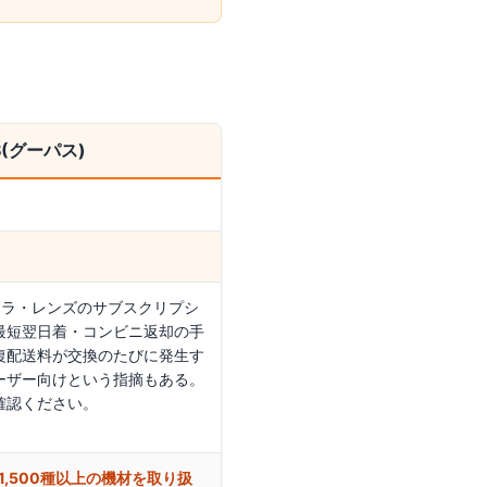
S(グーパス)
カメラ・レンズのサブスクリプシ
最短翌日着・コンビニ返却の手
復配送料が交換のたびに発生す
ーザー向けという指摘もある。
確認ください。
on等1,500種以上の機材を取り扱