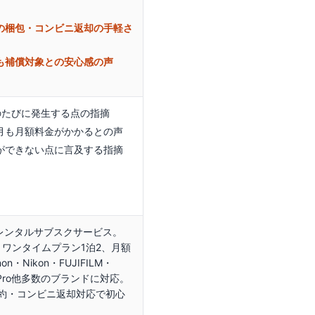
の梱包・コンビニ返却の手軽さ
も補償対象との安心感の声
換のたびに発生する点の指摘
月も月額料金がかかるとの声
ができない点に言及する指摘
レンタルサブスクサービス。
、ワンタイムプラン1泊2、月額
・Nikon・FUJIFILM・
I・GoPro他多数のブランドに対応。
予約・コンビニ返却対応で初心