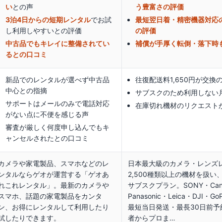
い
との声
う豊富さの評価
3泊4日からの短期レンタル
でお試
最短翌日着・精密機器対応
し利用しやすい
との評価
の評価
中古品でもキレイに整備されてい
補償が手厚く転倒・落下時
るとの口コミ
新品でのレンタルが選べず中古品
往復配送料1,650円が交
中心との指摘
サブスクのため利用しない
サポートはメールのみで電話対応
在庫切れ機材のリクエスト
がない点に不便を感じる声
審査が厳しく何度申し込んでもキ
ャンセルされたとの口コミ
カメラや家電製品、スマホなどのレ
日本最大級のカメラ・レンズ
ンタルならゲオが運営する「ゲオあ
2,500種類以上の機材を扱い
れこれレンタル」。最新のカメラや
サブスクプラン。SONY・Canon
スマホ、話題の家電製品をカンタ
Panasonic・Leica・DJ
ン、お得にレンタルして利用したり
最短当日発送・最長30日前
試したりできます。
者からプロま…