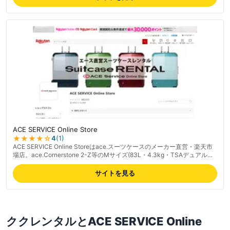
ACE SERVICE Online Store
★★★★
☆
4
(
1
)
ACE SERVICE Online Storeはace.スーツケースのメーカー直営・楽天市
場店。ace.Cornerstone 2-Z等のMサイズ(83L・4.3kg・TSAデュアルロ
ック)を扱う。1日〜40日まで豊富なレンタル期間(3/5/7/10/14/20/30/40
日)、送料無料・破損補償込み、身長157cm以上向け。スーツケースレン
サイトを見る
タルNo.1メーカー直営の安心感が強み。
ククレンタル
と
ACE SERVICE Online