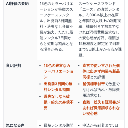
AI評価の要約
13色のカラーバリエ
スーツケースブランド
ーションが特徴のス
「エース」の直営レンタ
ーツケースレンタ
ル。3,000本以上の在庫
ル。出発前3日間無
と年間1万人以上の利用実
料・過失なし弁償不
績、補償付きで故意でな
要が魅力。ただし最
ければ汚損費用請求なし
短レンタル7日間か
の安心感が好評。種類は
らと短期は割高とな
15種程度と限定的で到着
る場合がある。
まで5日以上かかる点が課
題。
良い評判
13色の豊富なカ
直営で使い古された個
ラーバリエーショ
体は出さず内装も新品
ン
同様
との評価
出発前3日間の無
補償標準付帯
で故意で
料レンタル期間
なければ汚れ・故障費
用請求なし
過失なしなら破
損・紛失の弁償不
盗難・紛失も証明書が
要
あれば費用請求されな
い安心感
気になる声
最短レンタル期間
申込から到着まで5日