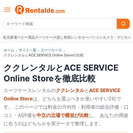
生活家電
ベビー用品
スーツケース
貸し布団
レンタカー
パソコン
カメラ・デジカメ
W
ホーム
›
サイト一覧
›
スーツケース
›
ククレンタルとACE SERVICE Online Storeの比較
ククレンタル
と
ACE SERVICE
Online Store
を徹底比較
スーツケース
レンタルの
ククレンタル
と
ACE SERVICE
Online Store
は、どちらを選ぶべきか迷いやすい2社で
す。 このページでは料金の方向性・利用者の総合評価・口
コミ・AI評価を
中立の立場で横並び比較
し、 あなたの用途
に合うのはどちらかを実データで整理します。