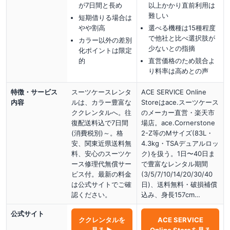
が7日間と長め
以上かかり直前利用は
難しい
短期借りる場合は
やや割高
選べる機種は15種程度
で他社と比べ選択肢が
カラー以外の差別
少ないとの指摘
化ポイントは限定
的
直営価格のため競合よ
り料率は高めとの声
特徴・サービス
スーツケースレンタ
ACE SERVICE Online
内容
ルは、カラー豊富な
Storeはace.スーツケース
ククレンタルへ。往
のメーカー直営・楽天市
復配送料込で7日間
場店。ace.Cornerstone
(消費税別)～。格
2-Z等のMサイズ(83L・
安、関東近県送料無
4.3kg・TSAデュアルロッ
料、安心のスーツケ
ク)を扱う。1日〜40日ま
ース修理代無償サー
で豊富なレンタル期間
ビス付。最新の料金
(3/5/7/10/14/20/30/40
は公式サイトでご確
日)、送料無料・破損補償
認ください。
込み、身長157cm…
公式サイト
ククレンタル
を
ACE SERVICE
見る ▶
Online Store
を見る