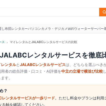
貸し布団
レンタカー
パソコン
カメラ・デジカメ
ウォーターサーバー
WiFi
ース
マイレンタルとJALABCレンタルサービスの比較
›
JALABCレンタルサービス
を徹底
イレンタル
と
JALABCレンタルサービス
は、どちらを選ぶべきか
用者の総合評価・口コミ・AI評価を
中立の立場で横並び比較
します。
め？
ABCレンタルサービスが一歩リード
。ただし料金やプランは利用
なる軸を確認してください。