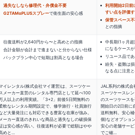
過失なしなら修理代・弁償金不要
利用開始2日前
すい点を評価す
G2TAMαPLUSスプレー
で衛生面の安心感
保管スペース不
との指摘
往復送料が2,640円から〜と高めとの指摘
中長期(1ヶ月
になるケースが
合計金額が会計まで進まないと分からない仕様
リユース品であ
パックプラン中心で短期は割高となる場合
紛失・盗難は損
なる点に注意と
マイレンタル(株式会社マイ運営)は、スーツケー
JAL系列の株式会
スメーカー直営のレンタル専門店として延べ100
スーツケースレン
万人以上の利用実績。「3+2」前後5日間無料の
のスーツケースを
柔軟なレンタル期間設定で、修学旅行・社員旅行
開始日の2日前に
など大量発注にも対応できる豊富な在庫が強み。
送料無料。安心補償
メーカー直送のきれいな商品と過失なしの破損保
個)などオプショ
証は安心感が高い。往復送料が必要で総額はやや
安心の老舗サービ
高めと…
でご確…