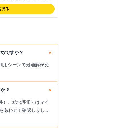
往復送料無料。安心補償(/個)・ラ
ンも充実、JAL利用者には特に安心の
を見る
トでご確認ください。
すめですか？
は利用シーンで最適解が変
すか？
ミ1件）。総合評価ではマイ
をあわせて確認しましょ