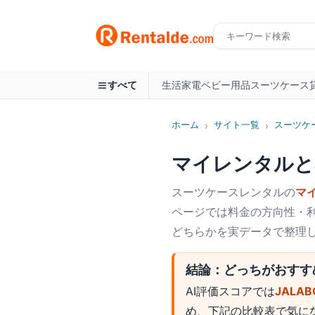
生活家電
ベビー用品
スーツケース
すべて
ホーム
サイト一覧
スーツケ
›
›
マイレンタル
と
スーツケース
レンタルの
マ
ページでは料金の方向性・利
どちらかを実データで整理
結論：どっちがおすす
AI評価スコアでは
JAL
め、下記の比較表で気に