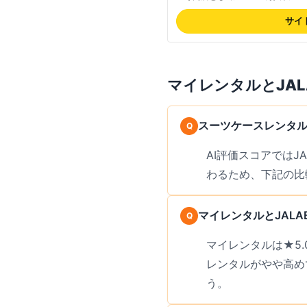
柔軟なレンタル期間設定で、修学
きる豊富な在庫が強み。メーカー
サイ
証は安心感が高い。往復送料が必
品質と信頼性に定評。最新の料金
マイレンタル
と
JA
スーツケースレンタル
AI評価スコアでは
わるため、下記の比
マイレンタルとJAL
マイレンタルは★5.
レンタルがやや高め
う。