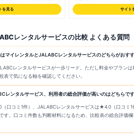
旅行・社員旅行など大量発注にも対応で
日の2日前に自宅へ配送、返却時も全国
直送のきれいな商品と過失なしの破損保
ゲッジチェッカー(/個)などオプショ
トを見る
サイト
要で総額はやや高めとの指摘もあるが、
老舗サービス。最新の料金は公式サイ
は公式サイトでご確認ください。
LABCレンタルサービス
の比較 よくある質問
はマイレンタルとJALABCレンタルサービスのどちらがおす
JALABCレンタルサービスが一歩リード。ただし料金やプラン
較表で気になる軸を確認してください。
ABCレンタルサービス、利用者の総合評価が高いのはどちらで
0（口コミ1件）、JALABCレンタルサービスは★4.0（口コ
です。口コミ件数も判断材料になるため、比較表の総合評価欄