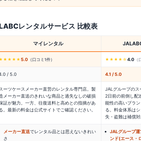
ALABCレンタルサービス
比較表
マイレンタル
JALA
5.0
4.0
（口コミ
1
件）
（
★★★★★
★★★★
☆
4.0 / 5.0
4.1 / 5.0
スーツケースメーカー直営のレンタル専門店。製
JALグループの
造メーカー直送のきれいな商品と過失なしの破損
2日前の前倒し配
保証が魅力。一方、往復送料と高めとの指摘があ
能性の高いブラン
る。最新の料金は公式サイトでご確認ください。
る。料金体系はシ
失・盗難は補償対
メーカー直送
でレンタル品とは思えないきれい
JALグループ
さ
ンド(エース・