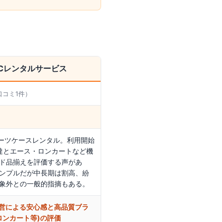
BCレンタルサービス
口コミ
1
件）
スーツケースレンタル。利用開始
達とエース・ロンカートなど機
ド品揃えを評価する声があ
ンプルだが中長期は割高、紛
象外との一般的指摘もある。
運営による安心感と高品質ブラ
ロンカート等)の評価