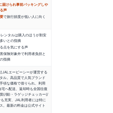
に届けられ事前パッキングしや
る声
要
で旅行頻度が低い人に向く
超)レンタルは購入のほうが割安
多いとの指摘
る点を気にする声
害保険対象外で利用者負担と
の指摘
社JALエービーシーが運営する
タル。高品質で人気ブランド
手頃な価格で借りられ、利用
自宅へ配送、返却時も全国往復
(/個)・ラゲッジチェッカー(/
ンも充実、JAL利用者には特に
ス。最新の料金は公式サイト