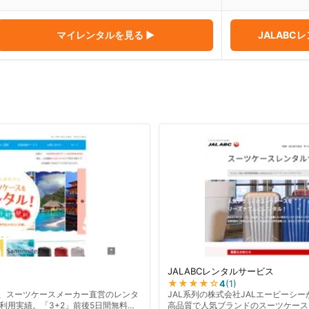
マイレンタル
を見る ▶
JALABC
JALABCレンタルサービス
★★★★
☆
4
(
1
)
は、スーツケースメーカー直営のレンタ
JAL系列の株式会社JALエービーシ
利用実績。「3+2」前後5日間無料の
高品質で人気ブランドのスーツケース