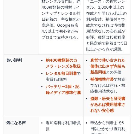
材レンタル専門店。約
「エース」の直営レン
400種類超の機材ライ
タル。3,000本以上の
ンナップとレンタル前
在庫と年間1万人以上の
日到着の丁寧な梱包が
利用実績、補償付きで
高評価。Google各店
故意でなければ汚損費
4.5以上で初心者から
用請求なしの安心感が
プロまで支持される。
好評。種類は15種程度
と限定的で到着まで5日
以上かかる点が課題。
良い評判
約400種類超のカ
直営で使い古された
メラ・レンズを取扱
個体は出さず内装も
新品同様
との評価
レンタル前日到着
で
実質1日無料
補償標準付帯
で故意
でなければ汚れ・故
バッテリー2個・記
障費用請求なし
録メディア標準付属
盗難・紛失も証明書
があれば費用請求さ
れない安心感
気になる声
返却送料は利用者負
申込から到着まで5
担
日以上かかり直前利