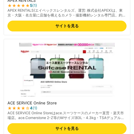
APEX RENTALS
★★★★★
5
(
1
)
APEX RENTALS(エイペックスレンタルズ、運営: 株式会社APEX)は、東
京・大阪・名古屋に店舗を構えるカメラ・撮影機材レンタル専門店。約
400種類超のカメラ・レンズラインナップでビデオカメラや交換レンズ等
の映像機材を取り扱う。レンタル前日到着で実質1日無料、バッテリー2
サイトを見る
個・記録メディアが標準付属する利便性、丁寧な梱包が好評。Google各
店舗4.5以上の高評価で初心者からプロまで支持される。ネットで簡単予
約可能。最新の料金は公式サイトでご確認ください。
ACE SERVICE Online Store
★★★★
☆
4
(
1
)
ACE SERVICE Online Storeはace.スーツケースのメーカー直営・楽天市
場店。ace.Cornerstone 2-Z等のMサイズ(83L・4.3kg・TSAデュアルロ
ック)を扱う。1日〜40日まで豊富なレンタル期間(3/5/7/10/14/20/30/40
日)、送料無料・破損補償込み、身長157cm以上向け。スーツケースレン
サイトを見る
タルNo.1メーカー直営の安心感が強み。