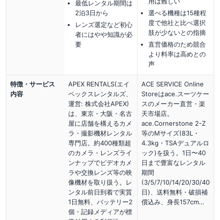
用は難しい
最低レンタル期間は
2泊3日から
選べる機種は15種程
度で他社と比べ選択
レンズ選定など初心
肢が少ないとの指摘
者にはやや知識が必
要
直営価格のため競合
より料率は高めとの
声
特徴・サービス
APEX RENTALS(エイ
ACE SERVICE Online
内容
ペックスレンタルズ、
Storeはace.スーツケー
運営: 株式会社APEX)
スのメーカー直営・楽
は、東京・大阪・名古
天市場店。
屋に店舗を構えるカメ
ace.Cornerstone 2-Z
ラ・撮影機材レンタル
等のMサイズ(83L・
専門店。約400種類超
4.3kg・TSAデュアルロ
のカメラ・レンズライ
ック)を扱う。1日〜40
ンナップでビデオカメ
日まで豊富なレンタル
ラや交換レンズ等の映
期間
像機材を取り扱う。レ
(3/5/7/10/14/20/30/40
ンタル前日到着で実質
日)、送料無料・破損補
1日無料、バッテリー2
償込み、身長157cm…
個・記録メディアが標