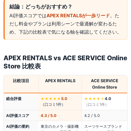
結論：どっちがおすすめ？
AI評価スコアでは
APEX RENTALSが一歩リード
。た
だし料金やプランは利用シーンで最適解が変わるた
め、下記の比較表で気になる軸を確認してください。
APEX RENTALS
vs
ACE SERVICE Online
Store
比較表
比較項目
APEX RENTALS
ACE SERVICE
Online Store
総合評価
5.0
4.0
★★★★★
★★★★
☆
（口コミ
1
件）
（口コミ
1
件）
AI評価スコア
4.3 / 5.0
4.2 / 5.0
AI評価の要約
東京のカメラ・撮影機
スーツケースブランド