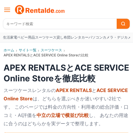
生活家電
ベビー用品
スーツケース
貸し布団
レンタカー
パソコン
カメラ・デジカメ
W
ホーム
›
サイト一覧
›
スーツケース
›
APEX RENTALSとACE SERVICE Online Storeの比較
APEX RENTALS
と
ACE SERVICE
Online Store
を徹底比較
スーツケース
レンタルの
APEX RENTALS
と
ACE SERVICE
Online Store
は、どちらを選ぶべきか迷いやすい2社で
す。 このページでは料金の方向性・利用者の総合評価・口
コミ・AI評価を
中立の立場で横並び比較
し、 あなたの用途
に合うのはどちらかを実データで整理します。