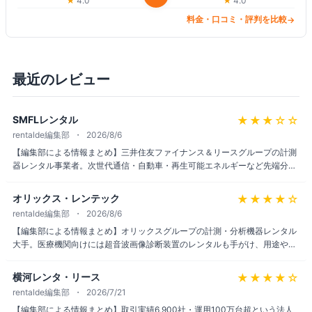
★
4.0
★
4.0
制、契約期間に縛りがなく1週
間から借りられる柔軟さ、解約
料金・口コミ・評判を比較
→
料無しで途中返却も可能。法人
向けに特化し、IT機器のキッテ
ィング・運用・廃棄まで一貫サ
最近のレビュー
ポート。短期から長期まで柔軟
対応、テレワーク・プロジェク
ト用途で幅広く利用される。最
★★★
☆☆
SMFLレンタル
新の料金は公式サイトでご確認
rentalde編集部
2026/8/6
ください。
【編集部による情報まとめ】三井住友ファイナンス＆リースグループの計測
器レンタル事業者。次世代通信・自動車・再生可能エネルギーなど先端分野
向けに計測環境を提供し、購入せず月額レンタルで利用できるため校正費用
の負担が軽くなる点がメリットとして紹介されている。法人向けサービスの
★★★★
☆
オリックス・レンテック
ため一般消費者の実利用口コミはほとんど見当たらず、詳細な料金は個別見
rentalde編集部
2026/8/6
積もりでの確認が必要。
【編集部による情報まとめ】オリックスグループの計測・分析機器レンタル
大手。医療機関向けには超音波画像診断装置のレンタルも手がけ、用途や台
数に応じた柔軟な見積対応が特徴。従業員からは福利厚生の手厚さや顧客志
向の企業文化を評価する声がある一方、給与面での指摘も一部見られる。法
★★★★
☆
横河レンタ・リース
人向けサービスのため一般消費者の口コミは少ないが、大手グループならで
rentalde編集部
2026/7/21
はの信頼感がある。
【編集部による情報まとめ】取引実績6,900社・運用100万台超という法人