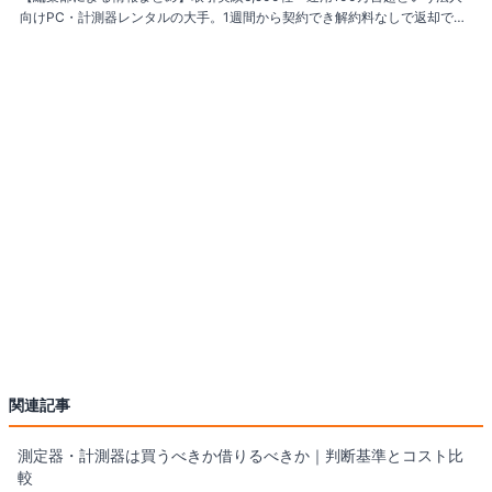
向けPC・計測器レンタルの大手。1週間から契約でき解約料なしで返却でき
る柔軟さや、故障時に最短翌営業日で代替機が届く保守体制が評価ポイン
ト。一方でサポート受付は平日9時〜17時までで土日祝は対応していないた
め、休日にトラブルが起きた際は注意が必要だ。
関連記事
測定器・計測器は買うべきか借りるべきか｜判断基準とコスト比
較