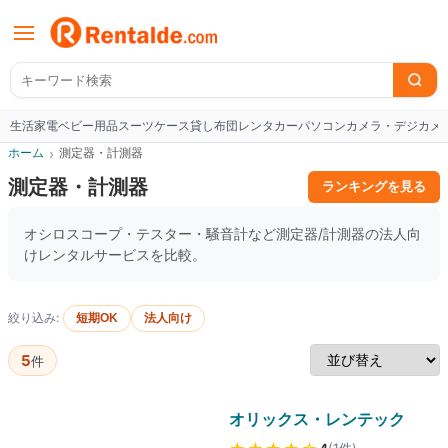
生活家電
ベビー用品
スーツケース
貸し布団
レンタカー
パソコン
カメラ・デジカメ
W
ホーム
›
測定器・計測器
測定器・計測器
ランキングを見る
オシロスコープ・テスター・騒音計など測定器/計測器の法人向
けレンタルサービスを比較。
絞り込み:
短期OK
法人向け
5
件
オリックス・レンテック
(
1
件
)