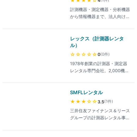
★★★★
☆
4
計測機器・測定機器・分析機器
から情報機器まで、法人向けに
幅広くレンタルする事業者。試
験・開発で必要な期間だけ機器
を利用でき、医療機関向けには
レックス（計測器レンタ
超音波画像診断装置などの医療
ル）
機器レンタルも展開している。
☆☆☆☆☆
(
0
件
)
0
1978年創業の計測器・測定器
レンタル専門会社。2,000機
種・27,000台以上を保有し、即
日レンタルや24時間対応の自動
見積もりなど法人利用の利便性
SMFLレンタル
に対応する。
★★★
☆☆
(
1
件
)
3.5
三井住友ファイナンス＆リース
グループの計測器レンタル事業
者。次世代通信・自動車・再生
可能エネルギーなど先端分野向