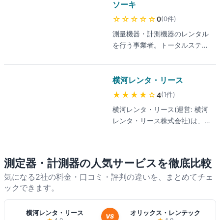
けに、短期・長期の計測器レン
ソーキ
タルと測定環境の提供を行う。
☆☆☆☆☆
(
0
件
)
0
測量機器・計測機器のレンタル
を行う事業者。トータルステー
ション・レーザー墨出し器・
3Dスキャナーなどを取り扱
い、校正・修理を担うテクノセ
横河レンタ・リース
ンターを備える。
★★★★
☆
(
1
件
)
4
横河レンタ・リース(運営: 横河
レンタ・リース株式会社)は、
PC・サーバー・ネットワーク
機器の業務用レンタル大手。
100万台規模の在庫から最新機
測定器・計測器
の人気サービスを徹底比較
種を含めた豊富なラインナッ
気になる2社の料金・口コミ・評判の違いを、まとめてチェ
プ、キッティング対応で要望通
ックできます。
りに設定済PCを納品できる利
便性が好評。不具合時の代替機
を最短翌日に納品する保守体
横河レンタ・リース
オリックス・レンテック
VS