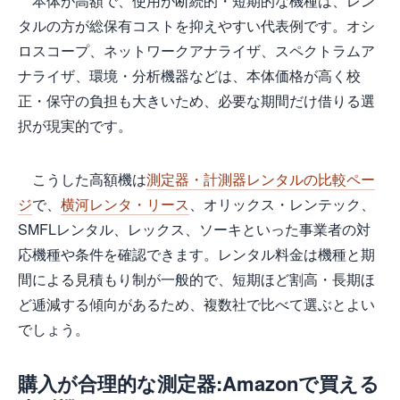
本体が高額で、使用が断続的・短期的な機種は、レン
タルの方が総保有コストを抑えやすい代表例です。オシ
ロスコープ、ネットワークアナライザ、スペクトラムア
ナライザ、環境・分析機器などは、本体価格が高く校
正・保守の負担も大きいため、必要な期間だけ借りる選
択が現実的です。
こうした高額機は
測定器・計測器レンタルの比較ペー
ジ
で、
横河レンタ・リース
、オリックス・レンテック、
SMFLレンタル、レックス、ソーキといった事業者の対
応機種や条件を確認できます。レンタル料金は機種と期
間による見積もり制が一般的で、短期ほど割高・長期ほ
ど逓減する傾向があるため、複数社で比べて選ぶとよい
でしょう。
購入が合理的な測定器:Amazonで買える