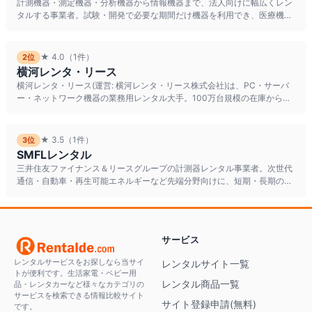
計測機器・測定機器・分析機器から情報機器まで、法人向けに幅広くレン
タルする事業者。試験・開発で必要な期間だけ機器を利用でき、医療機関
向けには超音波画像診断装置な
★
4.0
（1件）
2
位
横河レンタ・リース
横河レンタ・リース(運営: 横河レンタ・リース株式会社)は、PC・サーバ
ー・ネットワーク機器の業務用レンタル大手。100万台規模の在庫から最
新機種を含めた豊富な
★
3.5
（1件）
3
位
SMFLレンタル
三井住友ファイナンス＆リースグループの計測器レンタル事業者。次世代
通信・自動車・再生可能エネルギーなど先端分野向けに、短期・長期の計
測器レンタルと測定環境の提供
サービス
レンタルサービスをお探しなら当サイ
レンタルサイト一覧
トが便利です。生活家電・ベビー用
レンタル商品一覧
品・レンタカーなど様々なカテゴリの
サービスを検索できる情報比較サイト
サイト登録申請(無料)
です。