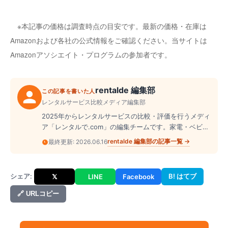
※本記事の価格は調査時点の目安です。最新の価格・在庫は
Amazonおよび各社の公式情報をご確認ください。当サイトは
Amazonアソシエイト・プログラムの参加者です。
rentalde 編集部
この記事を書いた人
レンタルサービス比較メディア編集部
2025年からレンタルサービスの比較・評価を行うメディ
ア「レンタルで.com」の編集チームです。家電・ベビー
用品・ドレス・スーツケース・楽器など、幅広いジャン
rentalde 編集部
の記事一覧 →
最終更新:
2026.06.16
ルのレンタル業者を実際に調査し、料金・サービス内
容・口コミを横断的に整理して読者に届けています。
シェア:
B! はてブ
𝕏
LINE
Facebook
🔗 URLコピー