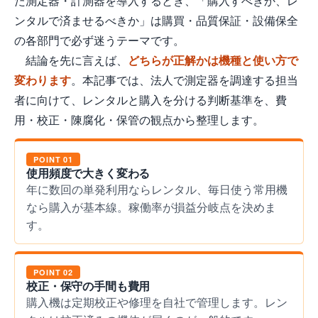
た測定器・計測器を導入するとき、「購入すべきか、レ
ンタルで済ませるべきか」は購買・品質保証・設備保全
の各部門で必ず迷うテーマです。
結論を先に言えば、
どちらが正解かは機種と使い方で
変わります
。本記事では、法人で測定器を調達する担当
者に向けて、レンタルと購入を分ける判断基準を、費
用・校正・陳腐化・保管の観点から整理します。
POINT 01
使用頻度で大きく変わる
年に数回の単発利用ならレンタル、毎日使う常用機
なら購入が基本線。稼働率が損益分岐点を決めま
す。
POINT 02
校正・保守の手間も費用
購入機は定期校正や修理を自社で管理します。レン