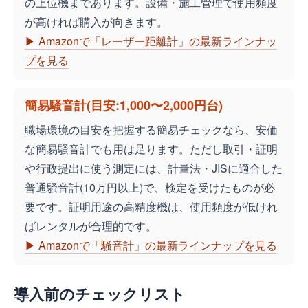
の上位機まであります。設備・施工管理で使用頻度
が高ければ購入が向きます。
▶ Amazonで「レーザー距離計」の最新ラインナッ
プを見る
簡易騒音計(目安:1,000〜2,000円台)
職場環境の目安を把握する簡易チェックなら、安価
な簡易騒音計でも用は足ります。ただし取引・証明
や行政提出に使う測定には、計量法・JISに適合した
普通騒音計(10万円以上)で、検定を受けたものが必
要です。証明用途の高精度機は、使用頻度が低けれ
ばレンタルが合理的です。
▶ Amazonで「騒音計」の最新ラインナップを見る
導入前のチェックリスト