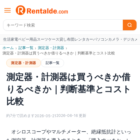
生活家電
ベビー用品
スーツケース
貸し布団
レンタカー
パソコン
カメラ・デジカメ
W
ホーム
›
記事一覧
›
測定器・計測器
›
測定器・計測器は買うべきか借りるべきか｜判断基準とコスト比較
測定器・計測器
記事一覧
測定器・計測器は買うべきか借
りるべきか｜判断基準とコスト
比較
約
7
分で読めます
2026-06-16
更新
2026-05-21
オシロスコープやマルチメーター、絶縁抵抗計といっ