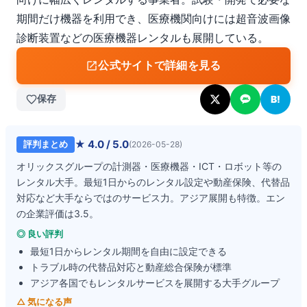
期間だけ機器を利用でき、医療機関向けには超音波画像
診断装置などの医療機器レンタルも展開している。
公式サイトで詳細を見る
保存
B!
★
4.0
/ 5.0
評判まとめ
(
2026-05-28
)
オリックスグループの計測器・医療機器・ICT・ロボット等の
レンタル大手。最短1日からのレンタル設定や動産保険、代替品
対応など大手ならではのサービス力。アジア展開も特徴。エン
の企業評価は3.5。
◎ 良い評判
最短1日からレンタル期間を自由に設定できる
トラブル時の代替品対応と動産総合保険が標準
アジア各国でもレンタルサービスを展開する大手グループ
△ 気になる声