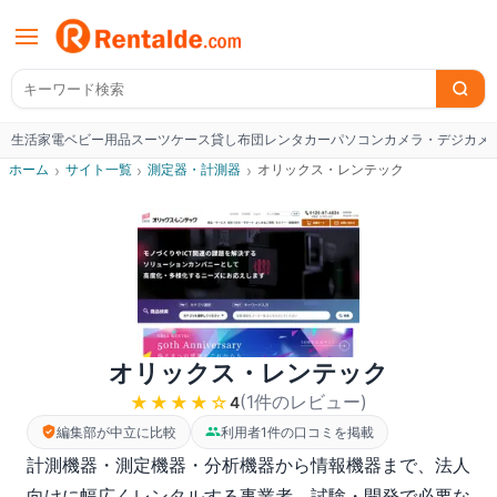
生活家電
ベビー用品
スーツケース
貸し布団
レンタカー
パソコン
カメラ・デジカメ
W
ホーム
›
サイト一覧
›
測定器・計測器
›
オリックス・レンテック
オリックス・レンテック
(
1
件のレビュー
)
★★★★
☆
4
編集部が中立に比較
利用者1件の口コミを掲載
計測機器・測定機器・分析機器から情報機器まで、法人
向けに幅広くレンタルする事業者。試験・開発で必要な