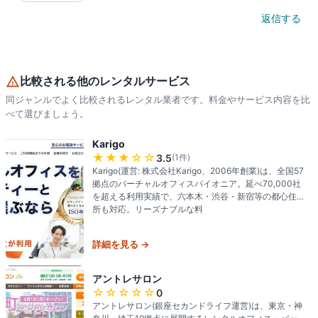
返信する
比較される他のレンタルサービス
同ジャンルでよく比較されるレンタル業者です。料金やサービス内容を比
べて選びましょう。
Karigo
★★★
☆☆
3.5
(
1
件)
Karigo(運営: 株式会社Karigo、2006年創業)は、全国57
拠点のバーチャルオフィスパイオニア。延べ70,000社
を超える利用実績で、六本木・渋谷・新宿等の都心住
所も対応。リーズナブルな料
詳細を見る →
アントレサロン
☆☆☆☆☆
0
アントレサロン(銀座セカンドライフ運営)は、東京・神