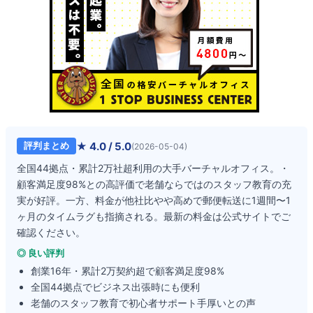
★
4.0
/ 5.0
評判まとめ
(
2026-05-04
)
全国44拠点・累計2万社超利用の大手バーチャルオフィス。・
顧客満足度98%との高評価で老舗ならではのスタッフ教育の充
実が好評。一方、料金が他社比やや高めで郵便転送に1週間〜1
ヶ月のタイムラグも指摘される。最新の料金は公式サイトでご
確認ください。
◎ 良い評判
創業16年・累計2万契約超で顧客満足度98%
全国44拠点でビジネス出張時にも便利
老舗のスタッフ教育で初心者サポート手厚いとの声