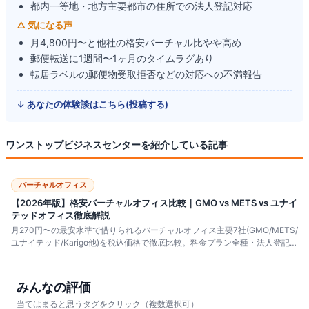
都内一等地・地方主要都市の住所での法人登記対応
△ 気になる声
月4,800円〜と他社の格安バーチャル比やや高め
郵便転送に1週間〜1ヶ月のタイムラグあり
転居ラベルの郵便物受取拒否などの対応への不満報告
↓ あなたの体験談はこちら(投稿する)
ワンストップビジネスセンター
を紹介している記事
バーチャルオフィス
【2026年版】格安バーチャルオフィス比較｜GMO vs METS vs ユナイ
テッドオフィス徹底解説
月270円〜の最安水準で借りられるバーチャルオフィス主要7社(GMO/METS/
ユナイテッド/Karigo他)を税込価格で徹底比較。料金プラン全種・法人登記・
銀行口座開設・郵便転送まで、起業初期・副業向けに目的別の選び方を解
説。
みんなの評価
当てはまると思うタグをクリック（複数選択可）