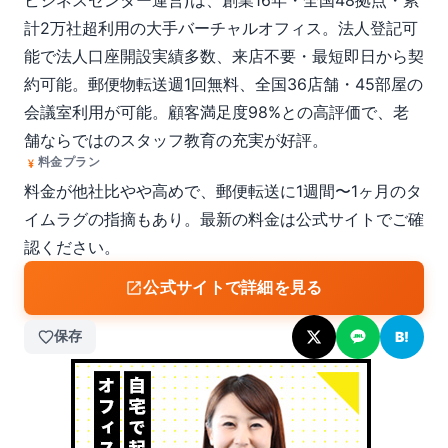
ビジネスセンター運営)は、創業16年・全国48拠点・累
計2万社超利用の大手バーチャルオフィス。法人登記可
能で法人口座開設実績多数、来店不要・最短即日から契
約可能。郵便物転送週1回無料、全国36店舗・45部屋の
会議室利用が可能。顧客満足度98%との高評価で、老
舗ならではのスタッフ教育の充実が好評。
料金プラン
料金が他社比やや高めで、郵便転送に1週間〜1ヶ月のタ
イムラグの指摘もあり。最新の料金は公式サイトでご確
認ください。
公式サイトで詳細を見る
保存
B!