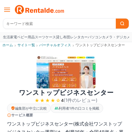
生活家電
ベビー用品
スーツケース
貸し布団
レンタカー
パソコン
カメラ・デジカメ
W
ホーム
›
サイト一覧
›
バーチャルオフィス
›
ワンストップビジネスセンター
ワンストップビジネスセンター
(
1
件のレビュー
)
★★★★
☆
4
編集部が中立に比較
利用者1件の口コミを掲載
サービス概要
ワンストップビジネスセンター(株式会社ワンストップ