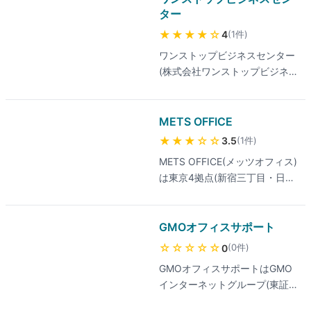
ター
★★★★
☆
(
1
件
)
4
ワンストップビジネスセンター
(株式会社ワンストップビジネ
スセンター運営)は、創業16
年・全国48拠点・累計2万社超
利用の大手バーチャルオフィ
METS OFFICE
ス。法人登記可能で法人口座開
★★★
☆☆
(
1
件
)
3.5
設実績多数、来店不要・最短即
METS OFFICE(メッツオフィス)
日から契約可能。郵便物転送週
は東京4拠点(新宿三丁目・日本
1回無料、全国36店舗・45部屋
橋兜町・新宿御苑・赤羽)を展
の会議室利用が可能。顧客満足
開する自社ビル直営バーチャル
度98%との高評価で、老舗なら
オフィス。月270円から利用で
GMOオフィスサポート
ではのスタッフ教育の充実が好
きる国内最安値クラスで、ライ
評。料金が他社比やや高めで、
☆☆☆☆☆
(
0
件
)
0
ト・ネットショップ・ビジネ
郵便転送に1週間〜1ヶ月のタイ
GMOオフィスサポートはGMO
ス・ビジネスプラスの4プラン
ムラグの指摘もあり。最新の料
インターネットグループ(東証
構成。銀行口座開設実績豊富で
金は公式サイトでご確認くださ
プライム上場)が運営するバー
会員継続率98%超、最短当日〜
い。