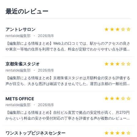
最近のレビュー
★★★
☆☆
アントレサロン
rentalde編集部
2026/8/8
【編集部による情報まとめ】Web上の口コミでは、駅からのアクセスの良さ
や東京一等地の住所を利用できる点、料金が定額でわかりやすい点を評価す
る声が見られる一方、エレベーターの少なさや空調、一部スタッフの対応の
遅さ、解約手続きの煩雑さを指摘する声もある。拠点や時期によって印象に
★★★
☆☆
京都朱雀スタジオ
差がある可能性もあるため、契約前に最新の公式情報を確認することをおす
rentalde編集部
2026/8/8
すめする。
【編集部による情報まとめ】京都朱雀スタジオは月額料金の安さを評価する
声が目立ち、大きな悪評は確認できませんでした。運営は京都の一般社団法
人で、起業支援を掲げる点も好意的に紹介されています。ただし会議室の貸
し出しがなく契約期間が1年単位である点を気になる点として挙げる情報も
★★★
☆☆
METS OFFICE
あり、実ユーザーレビューの蓄積はまだ少ない段階です。
rentalde編集部
2026/8/8
【編集部による情報まとめ】自社ビル直営で拠点の安定性が高く、月270円
からという料金の安さや受付対応の丁寧さを評価する声が複数のレビューサ
イトで見られる。一方、拠点は東京都内に限られ地方展開がない点、郵便物
転送は利用回数ごとに費用が発生する点、電話代行オプションは他社と比べ
★★★★
☆
ワンストップビジネスセンター
てやや割高な点には留意したい。前払いプランは途中解約時に返金がないた