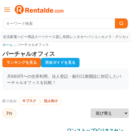
生活家電
ベビー用品
スーツケース
貸し布団
レンタカー
パソコン
カメラ・デジカメ
W
ホーム
›
バーチャルオフィス
バーチャルオフィス
ランキングを見る
完全ガイドを見る
月660円〜の住所利用。法人登記・銀行口座開設に対応したバ
ーチャルオフィスを比較！
絞り込み:
サブスク
法人向け
7
件
ワンストップビジネスセン