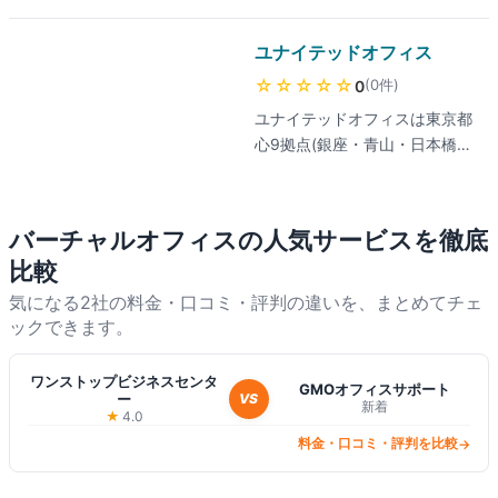
成金サポート(最大400万円)、
歴史・文化を活かした起業支援
異業種交流会など起業支援が充
が特徴で、月額3,300円から利
ユナイテッドオフィス
実。
用可能、本店登記法人は利用料
☆☆☆☆☆
(
0
件
)
0
無料(年会費6,000円)。郵便物
ユナイテッドオフィスは東京都
転送・電話転送など充実したサ
心9拠点(銀座・青山・日本橋・
ービスに加え、士業会員による
虎ノ門・渋谷・表参道・西新
経営サポート、京都市の起業支
宿・麹町・池袋)を展開する21
援制度『京ワーキング』との連
年実績のバーチャルオフィス。
携で京都移住・起業をトータル
バーチャルオフィス
の人気サービスを徹底
月2,100円〜7,000円(12ヶ月前
サポート。
比較
納時)で法人登記無料、全拠点
の会議室を利用可能。『スマホ
気になる2社の料金・口コミ・評判の違いを、まとめてチェ
で固定電話』機能で全国どこで
ックできます。
も東京03番号の受発信に対応、
顧客満足度95.6%、東京都公認
ワンストップビジネスセンタ
GMOオフィスサポート
ー
VS
免許業者として厳格な審査体
新着
★
4.0
制。
料金・口コミ・評判を比較
→