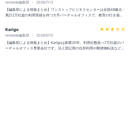
rentalde編集部
2026/7/13
め契約前の確認をおすすめする。
【編集部による情報まとめ】ワンストップビジネスセンターは全国48拠点・
累計2万社超の利用実績を持つ大手バーチャルオフィスで、教育の行き届い
たスタッフ対応や郵便転送無料といった点を評価する声が多い。一方で、郵
便物の自宅到着までに1週間〜1か月ほどかかる場合がある、会議室のネット
★★★
☆☆
Karigo
接続が不安定だったとの指摘も見られる。急ぎの郵便物がある場合は事前に
rentalde編集部
2026/5/10
条件を確認しておきたい。
【編集部による情報まとめ】Karigoは創業20年、利用社数延べ7万社超のバ
ーチャルオフィス専業会社です。法人登記用の住所利用や郵便物転送など、
起業初期や副業層が必要とする基本機能を中心に展開している老舗で、ノウ
ハウの蓄積は同業の中でも厚い印象です。実店舗を持たずに法人登記したい
個人事業主・スタートアップの選択肢として検討候補に入れやすい1社で
す。