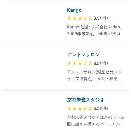
チャルオフィス。全国22拠点
翌営業日で利用可能、法人登記
(東京13・首都圏・主要都市)を
Karigo
対応プランあり。
展開し、月660円(転送なし)〜
★★★
☆☆
(
1
件
)
3.5
2,750円(週1転送)の4プラン構
Karigo(運営: 株式会社Karigo、
成、転送費用込みのシンプル料
2006年創業)は、全国57拠点の
金体系。法人登記・開業届対
バーチャルオフィスパイオニ
応、GMOあおぞらネット銀行
ア。延べ70,000社を超える利
との連携で法人口座開設サポー
用実績で、六本木・渋谷・新宿
アントレサロン
トも充実、起業初期に最適。
等の都心住所も対応。リーズナ
★★★
☆☆
(
1
件
)
3.5
ブルな料金で利用可能、スタッ
アントレサロン(銀座セカンド
フのメール対応が丁寧で迅速と
ライフ運営)は、東京・神奈
の評価が高い。登記住所貸・郵
川・埼玉19拠点に展開するレン
便転送・電話転送など多彩なオ
タルオフィス・バーチャルオフ
プション。創業20年の実績で信
ィス・コワーキング・会議室の
京都朱雀スタジオ
頼性も高い。電話対応時間は限
総合サービス。20,862社の利
定、郵便転送に遅延が出るケー
★★★
☆☆
(
1
件
)
3.5
用実績、初期費用ゼロ、1契約
スもあるため要確認。最新の料
京都朱雀スタジオは京都市下京
で全拠点相互利用OK。法人設
金は公式サイトでご確認くださ
区に拠点を構えるバーチャルオ
立・本店移転サービスや創業助
い。
フィス＆コワーキング。京都の