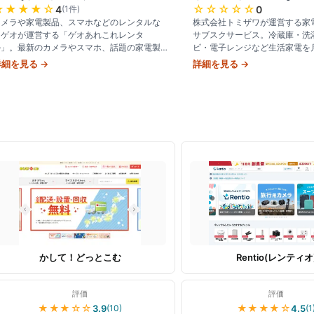
★★★★
☆
☆☆☆☆☆
4
(
1
件)
0
カメラや家電製品、スマホなどのレンタルな
株式会社トミザワが運営する家
らゲオが運営する「ゲオあれこれレンタ
サブスクサービス。冷蔵庫・洗
ル」。最新のカメラやスマホ、話題の家電製
ビ・電子レンジなど生活家電を月
品をカンタン、お得にレンタルして利用した
円〜で提供。配送・設置・回収
詳細を見る →
詳細を見る →
り試したりできます。
換まで全て込みで、最短30日
かして！どっとこむ
Rentio(レンティオ
評価
評価
★★★
☆☆
★★★★
☆
3.9
4.5
(
10
)
(
1