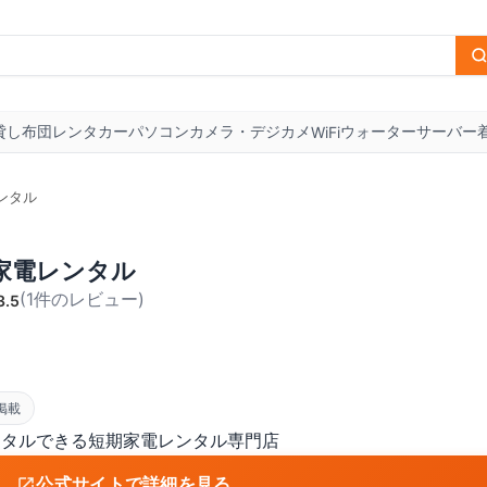
貸し布団
レンタカー
パソコン
カメラ・デジカメ
ウォーターサーバー
WiFi
ンタル
家電レンタル
(
1
件のレビュー
)
3.5
掲載
ンタルできる短期家電レンタル専門店
公式サイトで詳細を見る