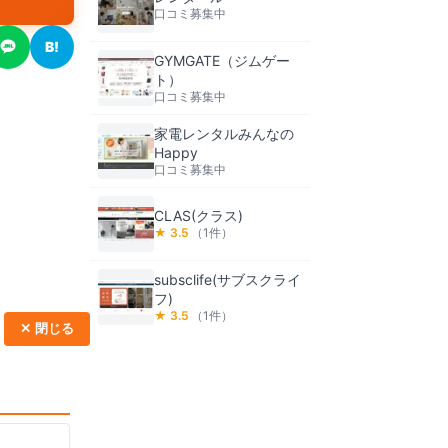
口コミ募集中
B!
GYMGATE（ジムゲー
ト）
口コミ募集中
家電レンタルみんなの
Happy
口コミ募集中
CLAS(クラス)
★
3.5
（
1
件）
subsclife(サブスクライ
フ)
★
3.5
（
1
件）
✕ 閉じる