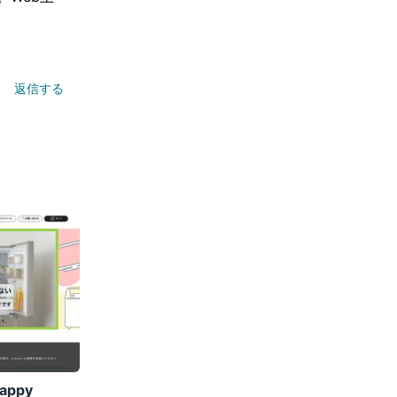
返信する
ppy