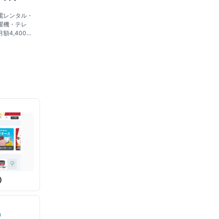
電レンタル・
濯機・テレ
額4,400
・故障時の交
からレンタル
)
)