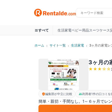
生活家電
ベビー用品
スーツケース
すべて
ホーム
サイト一覧
生活家電
3ヶ月の家電レ
›
›
›
3ヶ月の
★★★
☆☆
編集部が中立に比較
利用者1件の口コミを
簡単・親切・手間なし。1～６ヶ月でレ