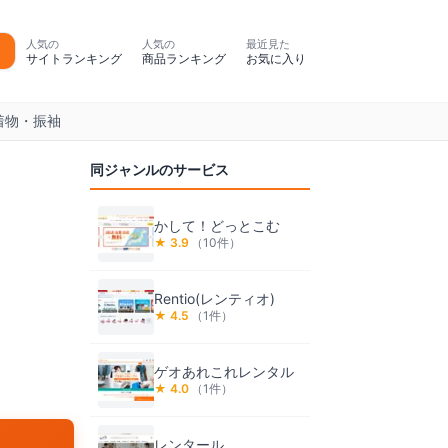
人気の
人気の
最近見た
サイトランキング
商品ランキング
お気に入り
着物・振袖
同ジャンルのサービス
かして！どっとこむ
★
3.9
（
10
件）
Rentio(レンティオ)
★
4.5
（
1
件）
ゲオあれこれレンタル
★
4.0
（
1
件）
レンタール