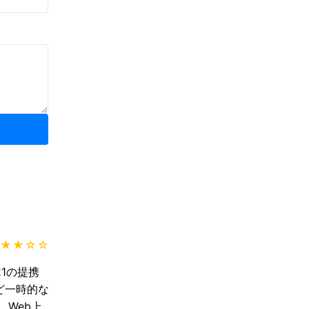
★★
☆☆
1の提携
ど一時的な
Web上