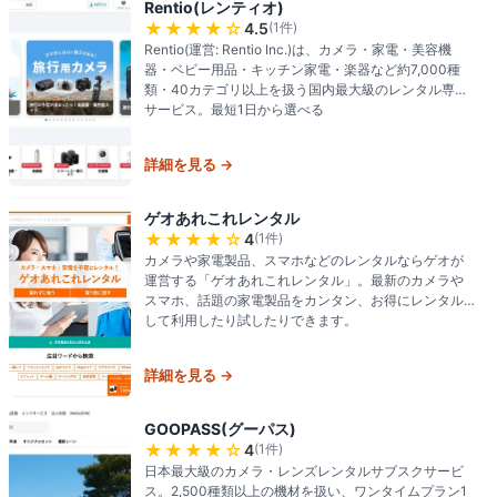
Rentio(レンティオ)
★★★★
☆
4.5
(
1
件)
Rentio(運営: Rentio Inc.)は、カメラ・家電・美容機
器・ベビー用品・キッチン家電・楽器など約7,000種
類・40カテゴリ以上を扱う国内最大級のレンタル専門
サービス。最短1日から選べる
詳細を見る →
ゲオあれこれレンタル
★★★★
☆
4
(
1
件)
カメラや家電製品、スマホなどのレンタルならゲオが
運営する「ゲオあれこれレンタル」。最新のカメラや
スマホ、話題の家電製品をカンタン、お得にレンタル
して利用したり試したりできます。
詳細を見る →
GOOPASS(グーパス)
★★★★
☆
4
(
1
件)
日本最大級のカメラ・レンズレンタルサブスクサービ
ス。2,500種類以上の機材を扱い、ワンタイムプラン1