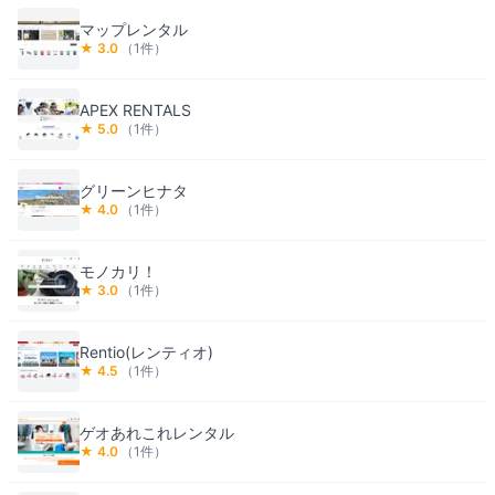
マップレンタル
★
3.0
（
1
件）
APEX RENTALS
★
5.0
（
1
件）
グリーンヒナタ
★
4.0
（
1
件）
モノカリ！
★
3.0
（
1
件）
Rentio(レンティオ)
★
4.5
（
1
件）
ゲオあれこれレンタル
★
4.0
（
1
件）