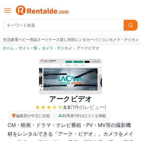
生活家電
ベビー用品
スーツケース
貸し布団
レンタカー
パソコン
カメラ・デジカメ
W
ホーム
›
サイト一覧
›
カメラ・デジカメ
›
アークビデオ
アークビデオ
(
1
件のレビュー
)
★★★
☆☆
3.5
編集部が中立に比較
利用者1件の口コミを掲載
CM・映画・ドラマ・テレビ番組・PV・MV等の撮影機
材をレンタルできる「アーク・ビデオ」。カメラをメイ