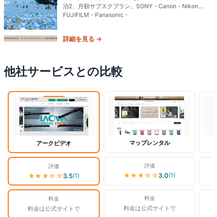
泊2、月額サブスクプラン。SONY・Canon・Nikon・
FUJIFILM・Panasonic・
詳細を見る →
他社サービスとの比較
閲覧中
マップレンタル
アークビデオ
評価
評価
★★★
☆☆
3.0
(
1
)
★★★
☆☆
3.5
(
1
)
料金
料金
料金は公式サイトで
料金は公式サイトで