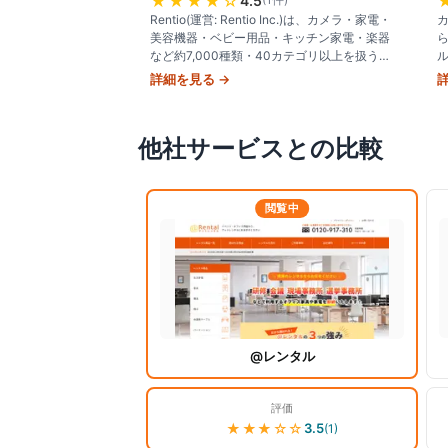
★★★★
☆
4.5
Rentio(運営: Rentio Inc.)は、カメラ・家電・
美容機器・ベビー用品・キッチン家電・楽器
など約7,000種類・40カテゴリ以上を扱う国
内最大級のレンタル専門サービス。最短1日か
詳細を見る →
ら選べる
他社サービスとの比較
閲覧中
@レンタル
評価
★★★
☆☆
3.5
(
1
)