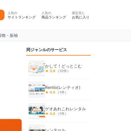
人気の
人気の
最近見た
サイトランキング
商品ランキング
お気に入り
着物・振袖
同ジャンルのサービス
かして！どっとこむ
★
3.9
（
10
件）
Rentio(レンティオ)
★
4.5
（
1
件）
ゲオあれこれレンタル
★
4.0
（
1
件）
レンタール