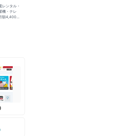
電レンタル・
濯機・テレ
額4,400
・故障時の交
からレンタル
)
)