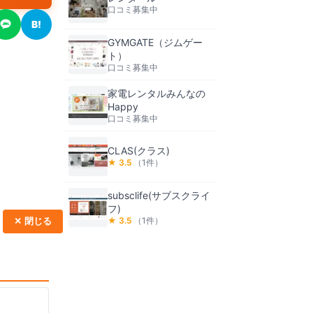
口コミ募集中
B!
GYMGATE（ジムゲー
ト）
口コミ募集中
家電レンタルみんなの
Happy
口コミ募集中
CLAS(クラス)
★
3.5
（
1
件）
subsclife(サブスクライ
フ)
★
3.5
（
1
件）
✕ 閉じる