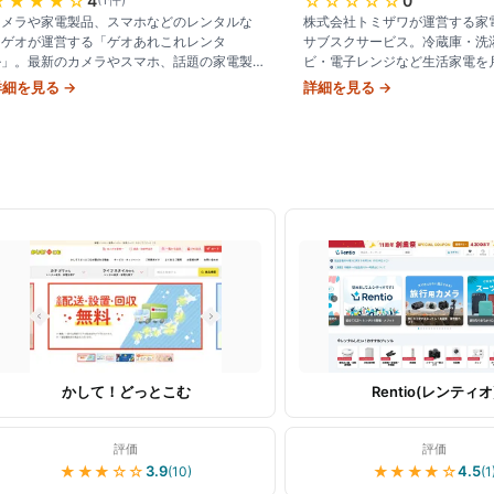
★★★★
☆
☆☆☆☆☆
4
0
カメラや家電製品、スマホなどのレンタルな
株式会社トミザワが運営する家
らゲオが運営する「ゲオあれこれレンタ
サブスクサービス。冷蔵庫・洗
ル」。最新のカメラやスマホ、話題の家電製
ビ・電子レンジなど生活家電を月
品をカンタン、お得にレンタルして利用した
円〜で提供。配送・設置・回収
詳細を見る →
詳細を見る →
り試したりできます。
換まで全て込みで、最短30日
かして！どっとこむ
Rentio(レンティオ
評価
評価
★★★
☆☆
★★★★
☆
3.9
4.5
(
10
)
(
1