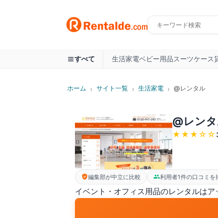
生活家電
ベビー用品
スーツケース
すべて
ホーム
サイト一覧
生活家電
@レンタル
›
›
›
@レンタ
★★★
☆☆
編集部が中立に比較
利用者1件の口コミを
イベント・オフィス用品のレンタルはア