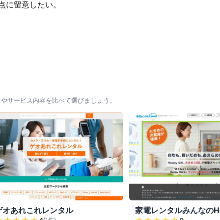
点に留意したい。
金やサービス内容を比べて選びましょう。
ゲオあれこれレンタル
家電レンタルみんなのHa
(
1
件)