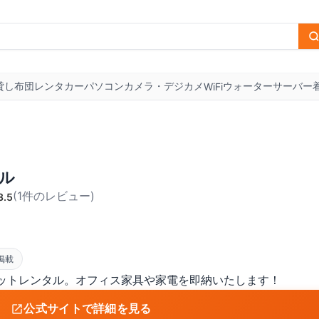
貸し布団
レンタカー
パソコン
カメラ・デジカメ
ウォーターサーバー
WiFi
ル
(
1
件のレビュー
)
3.5
掲載
ットレンタル。オフィス家具や家電を即納いたします！
公式サイトで詳細を見る