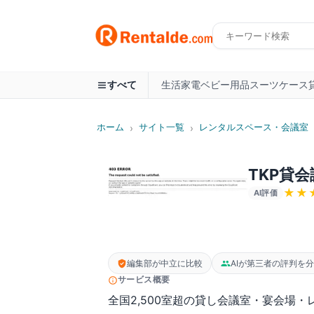
生活家電
ベビー用品
スーツケース
すべて
ホーム
サイト一覧
レンタルスペース・会議室
›
›
TKP貸
★★
AI評価
編集部が中立に比較
AIが第三者の評判を
サービス概要
全国2,500室超の貸し会議室・宴会場・レ