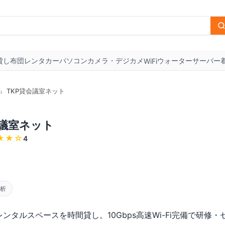
貸し布団
レンタカー
パソコン
カメラ・デジカメ
ウォーターサーバー
WiFi
TKP貸会議室ネット
›
会議室ネット
★★
☆
4
分析
ンタルスペースを時間貸し。10Gbps高速Wi-Fi完備で研修・