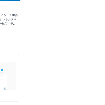
）
イシー / JR西
・レンタルスペ
分単位で予約
ス。会議・セ