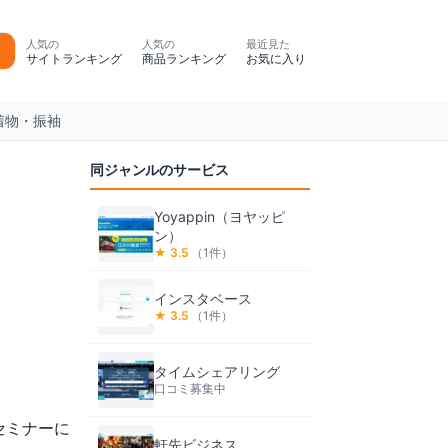
人気の
人気の
最近見た
サイトランキング
商品ランキング
お気に入り
着物・振袖
同ジャンルのサービス
Yoyappin（ヨヤッピ
ン）
★
3.5
（
1
件）
インスタベース
★
3.5
（
1
件）
タイムシェアリング
口コミ募集中
セミナーに
軒先ビジネス