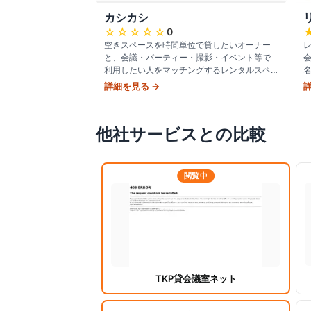
カシカシ
☆☆☆☆☆
0
空きスペースを時間単位で貸したいオーナー
と、会議・パーティー・撮影・イベント等で
会
利用したい人をマッチングするレンタルスペ
名
ース検索予約サイト。1948年創業の大阪企業
詳細を見る →
「友安製作所」が運営。
他社サービスとの比較
閲覧中
TKP貸会議室ネット