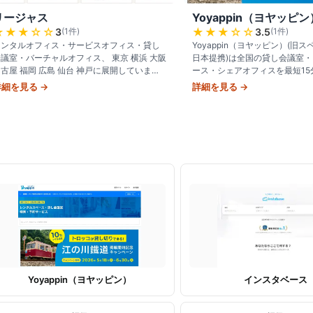
リージャス
Yoyappin（ヨヤッピン
★★★
☆☆
★★★
☆☆
3
(
1
件)
3.5
(
1
件)
レンタルオフィス・サービスオフィス・貸し
Yoyappin（ヨヤッピン）(旧スペ
議室・バーチャルオフィス、 東京 横浜 大阪
日本提携)は全国の貸し会議室
古屋 福岡 広島 仙台 神戸に展開していま
ース・シェアオフィスを最短15
す。
できる総合スペース予約サービ
詳細を見る →
詳細を見る →
ミナー・パーティ・撮
Yoyappin（ヨヤッピン）
インスタベース