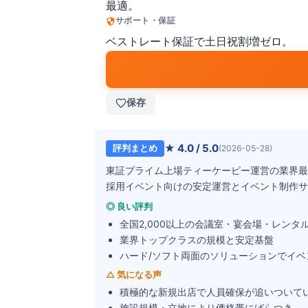
最適。
サポート・保証
ベストレート保証で土日祝割増ゼロ。
保存
★
4.0
/ 5.0
評判まとめ
(
2026-05-28
)
東証プライム上場ティーケーピー運営の業界最
採用イベント向けの安定運営とイベント制作サ
◎ 良い評判
全国2,000以上の会議室・宴会場・レンタ
業界トップクラスの規模と安定基盤
ハード/ソフト両面のソリューションでイベ
△ 気になる声
積極的な新規出店で人員確保が追いついて
施設規模・立地により価格帯にばらつき