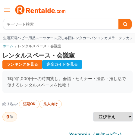
生活家電
ベビー用品
スーツケース
貸し布団
レンタカー
パソコン
カメラ・デジカメ
W
ホーム
›
レンタルスペース・会議室
レンタルスペース・会議室
ランキングを見る
完全ガイドを見る
1時間1,000円〜の時間貸し。会議・セミナー・撮影・推し活で
使えるレンタルスペースを比較！
絞り込み:
短期OK
法人向け
9
件
Yoyappin（ヨヤッピン）