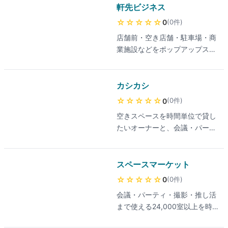
を時間貸しで予約できる。
軒先ビジネス
用にも対応。サービス利用料無
料、Web予約3分完了、2026年
☆☆☆☆☆
(
0
件
)
0
GMO顧客満足度ランキング
店舗前・空き店舗・駐車場・商
『レンタルスペース検索予約サ
業施設などをポップアップスト
ービス』第1位。
アや催事に1日単位で借りられ
るスペースマッチング。物販・
飲食出店・サンプリングなど短
カシカシ
期営業に最適。
☆☆☆☆☆
(
0
件
)
0
空きスペースを時間単位で貸し
たいオーナーと、会議・パーテ
ィー・撮影・イベント等で利用
したい人をマッチングするレン
タルスペース検索予約サイト。
スペースマーケット
1948年創業の大阪企業「友安
☆☆☆☆☆
(
0
件
)
0
製作所」が運営。
会議・パーティ・撮影・推し活
まで使える24,000室以上を時
間貸しで予約できる業界最大級