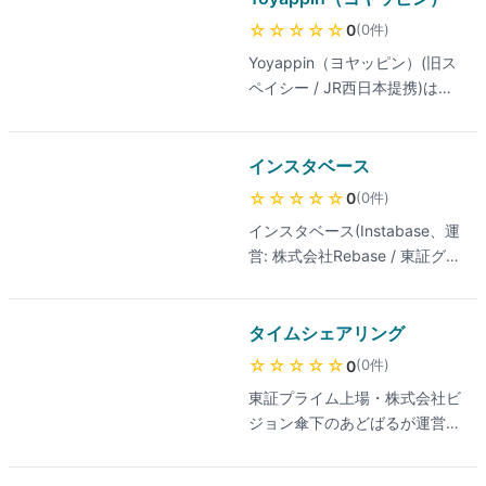
☆☆☆☆☆
(
0
件
)
0
Yoyappin（ヨヤッピン）(旧ス
ペイシー / JR西日本提携)は全
国の貸し会議室・レンタルスペ
ース・シェアオフィスを最短15
分単位で予約できる総合スペー
インスタベース
ス予約サービス。会議・セミナ
☆☆☆☆☆
(
0
件
)
0
ー・パーティ・撮影・推し活な
インスタベース(Instabase、運
ど多彩な用途に対応し、駅チ
営: 株式会社Rebase / 東証グロ
カ・駅ナカのスペースを多数掲
ース上場)は、全国47,421件の
載。1時間1,000円以下のリーズ
レンタルスペースを掲載するス
ナブルなスペースから10,000
ペース予約プラットフォーム。
タイムシェアリング
円超のハイグレード会議室まで
貸し会議室・セミナー会場・パ
幅広く、WESTERポイントも貯
☆☆☆☆☆
(
0
件
)
0
ーティールーム・レンタルキッ
まります。
東証プライム上場・株式会社ビ
チン・撮影スタジオ・音楽スタ
ジョン傘下のあどばるが運営。
ジオ・コワーキングスペースな
東京都内中心に300拠点以上の
ど30以上のカテゴリを網羅し、
貸し会議室・レンタルスペース
30分単位の短時間利用や定期利