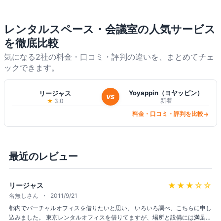
古屋 福岡 広島 仙台 神戸に展開
しています。
レンタルスペース・会議室
の人気サービス
を徹底比較
気になる2社の料金・口コミ・評判の違いを、まとめてチェ
ックできます。
Yoyappin（ヨヤッピン）
リージャス
VS
新着
★
3.0
料金・口コミ・評判を比較
→
最近のレビュー
★★★
☆☆
リージャス
名無しさん
2011/9/21
都内でバーチャルオフィスを借りたいと思い、 いろいろ調べ、こちらに申し
込みました。 東京レンタルオフィスを借りてますが、場所と設備には満足し