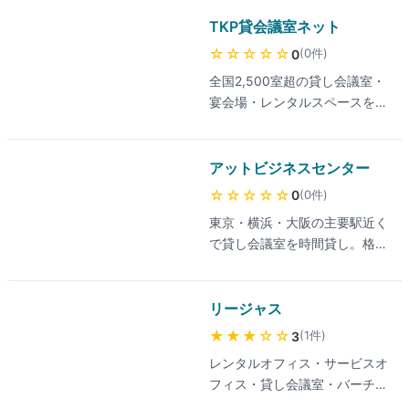
のレンタルスペース・プラット
フォーム。1時間115円〜利用可
TKP貸会議室ネット
能。
☆☆☆☆☆
(
0
件
)
0
全国2,500室超の貸し会議室・
宴会場・レンタルスペースを時
間貸し。ベストレート保証で土
日祝割増ゼロ。10Gbps高速Wi-
Fi完備で研修・セミナーに最
アットビジネスセンター
適。
☆☆☆☆☆
(
0
件
)
0
東京・横浜・大阪の主要駅近く
で貸し会議室を時間貸し。格安
料金で2〜100名規模の会議室
を予約可能。研修・面接・セミ
ナーなどビジネス用途に最適。
リージャス
★★★
☆☆
(
1
件
)
3
レンタルオフィス・サービスオ
フィス・貸し会議室・バーチャ
ルオフィス、 東京 横浜 大阪 名