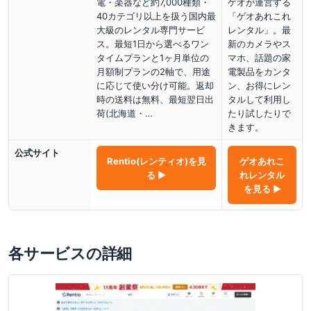
電・楽器など約7,000種類・
ゲオが運営する
40カテゴリ以上を扱う国内最
「ゲオあれこれ
大級のレンタル専門サービ
レンタル」。最
ス。最短1日から選べるワン
新のカメラやス
タイムプランと1ヶ月単位の
マホ、話題の家
月額制プランの2軸で、用途
電製品をカンタ
に応じて使い分け可能。返却
ン、お得にレン
時の送料は無料、最短翌日出
タルして利用し
荷(北海道・…
たり試したりで
きます。
公式サイト
Rentio(レンティオ)
を見
ゲオあれこ
る ▶
れレンタル
を見る ▶
各サービスの詳細