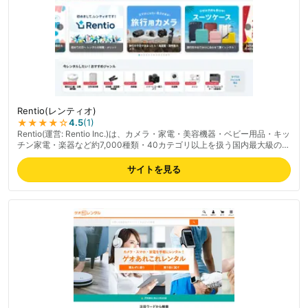
Rentio(レンティオ)
★★★★
☆
4.5
(
1
)
Rentio(運営: Rentio Inc.)は、カメラ・家電・美容機器・ベビー用品・キッ
チン家電・楽器など約7,000種類・40カテゴリ以上を扱う国内最大級のレ
ンタル専門サービス。最短1日から選べるワンタイムプランと1ヶ月単位の
月額制プランの2軸で、用途に応じて使い分け可能。返却時の送料は無
サイトを見る
料、最短翌日出荷(北海道・離島は翌々日)。月間利用者は約15万人、顧客
評価★4.7、1年以内リピート率55%。「トラブルあんしん宣言」で故障・
破損サポートも完備。気に入った商品はレンタル中の購入オプションあ
り。最新の料金は公式サイトでご確認ください。