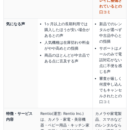
レイに整備さ
れているとの
口コミ
気になる声
1ヶ月以上の長期利用では
新品でのレン
購入したほうが安い場合が
タルが選べず
あるとの声
中古品中心と
の指摘
人気機種は在庫切れや料金
がやや高めとの指摘
サポートはメ
ールのみで電
商品のほとんどが中古品で
話対応がない
ある点に言及する声
点に不便を感
じる声
審査が厳しく
何度申し込ん
でもキャンセ
ルされたとの
口コミ
特徴・サービス
Rentio(運営: Rentio Inc.)
カメラや家電製
内容
は、カメラ・家電・美容機
品、スマホなど
器・ベビー用品・キッチン家
のレンタルなら