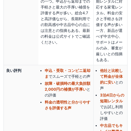
の一つ。申込から返却までの
期レンタルに対
手軽さと最大の手厚い補償を
応する家電レン
評価する声が多い。総合4.7
タル。料金の安
と高評価ながら、長期利用で
さと手軽さを評
の割高感や中古品中心の点に
価する声が多い
は注意との指摘もある。最新
一方、新品が選
の料金は公式サイトでご確認
べず中古中心、
ください。
サポートはメー
ルのみ、審査が
厳しいとの指摘
もある。
良い評判
申込・受取・コンビニ返却
他社と比較し
ま
でスムーズで手軽
との声
て料金が全体
的に安い
との
故障・破損時の最大負担額
声
2,000円の補償が手厚い
と
の評価
3泊4日からの
短期レンタル
料金の透明性と分かりやす
でお試し利用
さを評価する声
しやすい
との
評価
中古品でもキ