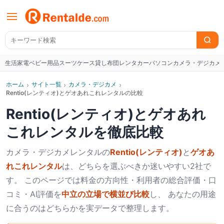
生活家電
ベビー用品
スーツケース
貸し布団
レンタカー
パソコン
カメラ・デジカメ
W
ホーム
›
サイト一覧
›
カメラ・デジカメ
›
Rentio(レンティオ)とゲオあれこれレンタルの比較
Rentio(レンティオ)
と
ゲオあれ
これレンタル
を徹底比較
カメラ・デジカメ
レンタルの
Rentio(レンティオ)
と
ゲオあ
れこれレンタル
は、どちらを選ぶべきか迷いやすい2社で
す。 このページでは料金の方向性・利用者の総合評価・口
コミ・AI評価を
中立の立場で横並び比較
し、 あなたの用途
に合うのはどちらかを実データで整理します。