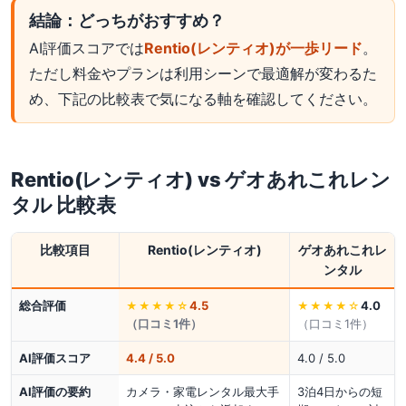
結論：どっちがおすすめ？
AI評価スコアでは
Rentio(レンティオ)が一歩リード
。
ただし料金やプランは利用シーンで最適解が変わるた
め、下記の比較表で気になる軸を確認してください。
Rentio(レンティオ)
vs
ゲオあれこれレン
タル
比較表
比較項目
Rentio(レンティオ)
ゲオあれこれレ
ンタル
総合評価
4.5
4.0
★★★★
☆
★★★★
☆
（口コミ
1
件）
（口コミ
1
件）
AI評価スコア
4.4 / 5.0
4.0 / 5.0
AI評価の要約
カメラ・家電レンタル最大手
3泊4日からの短