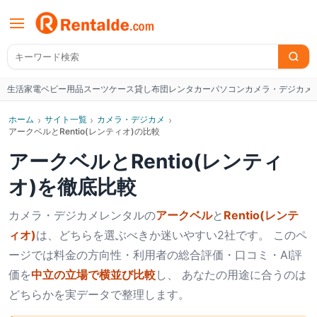
生活家電
ベビー用品
スーツケース
貸し布団
レンタカー
パソコン
カメラ・デジカメ
W
ホーム
›
サイト一覧
›
カメラ・デジカメ
›
アークベルとRentio(レンティオ)の比較
アークベル
と
Rentio(レンティ
オ)
を徹底比較
カメラ・デジカメ
レンタルの
アークベル
と
Rentio(レンテ
ィオ)
は、どちらを選ぶべきか迷いやすい2社です。 このペ
ージでは料金の方向性・利用者の総合評価・口コミ・AI評
価を
中立の立場で横並び比較
し、 あなたの用途に合うのは
どちらかを実データで整理します。