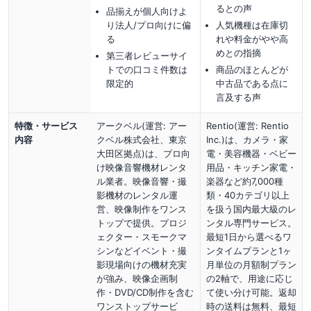
るとの声
品揃えが個人向けよ
り法人/プロ向けに偏
人気機種は在庫切
る
れや料金がやや高
めとの指摘
第三者レビューサイ
トでの口コミ件数は
商品のほとんどが
限定的
中古品である点に
言及する声
特徴・サービス
アークベル(運営: アー
Rentio(運営: Rentio
内容
クベル株式会社、東京
Inc.)は、カメラ・家
大田区拠点)は、プロ向
電・美容機器・ベビー
け映像音響機材レンタ
用品・キッチン家電・
ル業者。映像音響・撮
楽器など約7,000種
影機材のレンタル運
類・40カテゴリ以上
営、映像制作をワンス
を扱う国内最大級のレ
トップで提供。プロジ
ンタル専門サービス。
ェクター・スモークマ
最短1日から選べるワ
シンなどイベント・撮
ンタイムプランと1ヶ
影現場向けの機材充実
月単位の月額制プラン
が強み、映像企画制
の2軸で、用途に応じ
作・DVD/CD制作を含む
て使い分け可能。返却
ワンストップサービ
時の送料は無料、最短