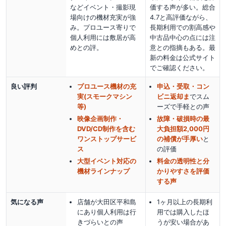
などイベント・撮影現
価する声が多い。総合
場向けの機材充実が強
4.7と高評価ながら、
み。プロユース寄りで
長期利用での割高感や
個人利用には敷居が高
中古品中心の点には注
めとの評。
意との指摘もある。最
新の料金は公式サイト
でご確認ください。
良い評判
プロユース機材の充
申込・受取・コン
実(スモークマシン
ビニ返却ま
でスム
等)
ーズで手軽
との声
映像企画制作・
故障・破損時の最
DVD/CD制作を含む
大負担額2,000円
ワンストップサービ
の補償が手厚い
と
ス
の評価
大型イベント対応の
料金の透明性と分
機材ラインナップ
かりやすさを評価
する声
気になる声
店舗が大田区平和島
1ヶ月以上の長期利
にあり個人利用は行
用では購入したほ
きづらいとの声
うが安い場合があ