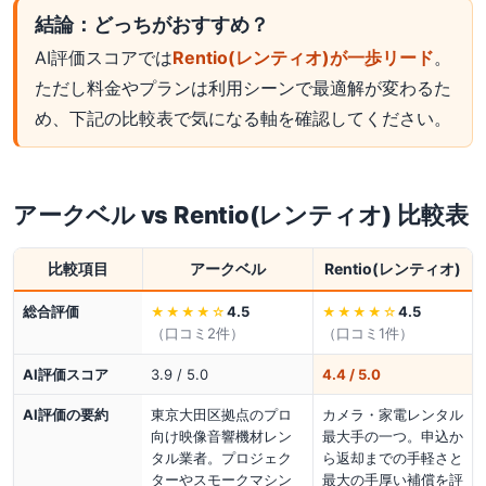
結論：どっちがおすすめ？
AI評価スコアでは
Rentio(レンティオ)が一歩リード
。
ただし料金やプランは利用シーンで最適解が変わるた
め、下記の比較表で気になる軸を確認してください。
アークベル
vs
Rentio(レンティオ)
比較表
比較項目
アークベル
Rentio(レンティオ)
総合評価
4.5
4.5
★★★★
☆
★★★★
☆
（口コミ
2
件）
（口コミ
1
件）
AI評価スコア
3.9 / 5.0
4.4 / 5.0
AI評価の要約
東京大田区拠点のプロ
カメラ・家電レンタル
向け映像音響機材レン
最大手の一つ。申込か
タル業者。プロジェク
ら返却までの手軽さと
ターやスモークマシン
最大の手厚い補償を評