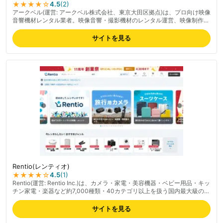
★★★★
☆
4.5
(
2
)
アークベル(運営: アークベル株式会社、東京大田区拠点)は、プロ向け映像
音響機材レンタル業者。映像音響・撮影機材のレンタル運営、映像制作を
ワンストップで提供。プロジェクター・スモークマシンなどイベント・撮
影現場向けの機材充実が強み、映像企画制作・DVD/CD制作を含むワンス
サイトを見る
トップサービス、大型イベント対応の機材ラインナップも備える。プロユ
ース寄りで個人利用にはやや敷居が高めとの指摘あり。最新の料金は公式
サイトでご確認ください。
Rentio(レンティオ)
★★★★
☆
4.5
(
1
)
Rentio(運営: Rentio Inc.)は、カメラ・家電・美容機器・ベビー用品・キッ
チン家電・楽器など約7,000種類・40カテゴリ以上を扱う国内最大級のレ
ンタル専門サービス。最短1日から選べるワンタイムプランと1ヶ月単位の
月額制プランの2軸で、用途に応じて使い分け可能。返却時の送料は無
サイトを見る
料、最短翌日出荷(北海道・離島は翌々日)。月間利用者は約15万人、顧客
評価★4.7、1年以内リピート率55%。「トラブルあんしん宣言」で故障・