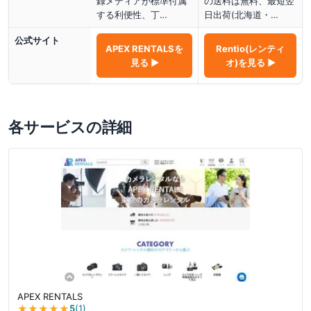
録メディアが標準付属
の送料は無料、最短翌
する利便性、丁…
日出荷(北海道・…
公式サイト
APEX RENTALS
を
Rentio(レンティ
見る ▶
オ)
を見る ▶
各サービスの詳細
APEX RENTALS
★★★★★
5
(
1
)