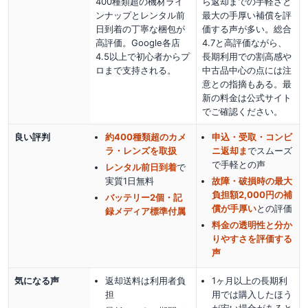
400種類超の機材ライ
ら返却までの手軽さと
ンナップとレンタル前
最大の手厚い補償を評
日到着の丁寧な梱包が
価する声が多い。総合
高評価。Google各店
4.7と高評価ながら、
4.5以上で初心者からプ
長期利用での割高感や
ロまで支持される。
中古品中心の点には注
意との指摘もある。最
新の料金は公式サイト
でご確認ください。
良い評判
約400種類超のカメ
申込・受取・コンビ
ラ・レンズを取扱
ニ返却ま
でスムーズ
で手軽
との声
レンタル前日到着
で
実質1日無料
故障・破損時の最大
負担額2,000円の補
バッテリー2個・記
償が手厚い
との評価
録メディア標準付属
料金の透明性と分か
りやすさを評価する
声
気になる声
返却送料は利用者負
1ヶ月以上の長期利
担
用では購入したほう
が安い場合があると