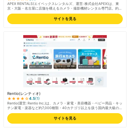
APEX RENTALS(エイペックスレンタルズ、運営: 株式会社APEX)は、東
京・大阪・名古屋に店舗を構えるカメラ・撮影機材レンタル専門店。約
400種類超のカメラ・レンズラインナップでビデオカメラや交換レンズ等
の映像機材を取り扱う。レンタル前日到着で実質1日無料、バッテリー2
サイトを見る
個・記録メディアが標準付属する利便性、丁寧な梱包が好評。Google各
店舗4.5以上の高評価で初心者からプロまで支持される。ネットで簡単予
約可能。最新の料金は公式サイトでご確認ください。
Rentio(レンティオ)
★★★★
☆
4.5
(
1
)
Rentio(運営: Rentio Inc.)は、カメラ・家電・美容機器・ベビー用品・キッ
チン家電・楽器など約7,000種類・40カテゴリ以上を扱う国内最大級のレ
ンタル専門サービス。最短1日から選べるワンタイムプランと1ヶ月単位の
月額制プランの2軸で、用途に応じて使い分け可能。返却時の送料は無
サイトを見る
料、最短翌日出荷(北海道・離島は翌々日)。月間利用者は約15万人、顧客
評価★4.7、1年以内リピート率55%。「トラブルあんしん宣言」で故障・