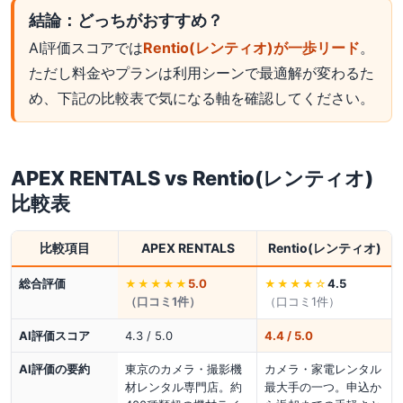
結論：どっちがおすすめ？
AI評価スコアでは
Rentio(レンティオ)が一歩リード
。
ただし料金やプランは利用シーンで最適解が変わるた
め、下記の比較表で気になる軸を確認してください。
APEX RENTALS
vs
Rentio(レンティオ)
比較表
比較項目
APEX RENTALS
Rentio(レンティオ)
総合評価
5.0
4.5
★★★★★
★★★★
☆
（口コミ
1
件）
（口コミ
1
件）
AI評価スコア
4.3 / 5.0
4.4 / 5.0
AI評価の要約
東京のカメラ・撮影機
カメラ・家電レンタル
材レンタル専門店。約
最大手の一つ。申込か