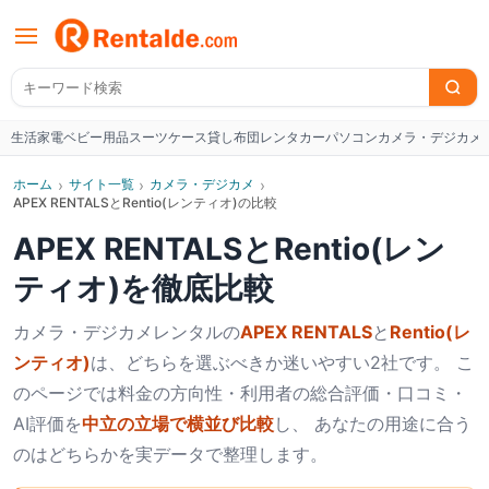
生活家電
ベビー用品
スーツケース
貸し布団
レンタカー
パソコン
カメラ・デジカメ
W
ホーム
›
サイト一覧
›
カメラ・デジカメ
›
APEX RENTALSとRentio(レンティオ)の比較
APEX RENTALS
と
Rentio(レン
ティオ)
を徹底比較
カメラ・デジカメ
レンタルの
APEX RENTALS
と
Rentio(レ
ンティオ)
は、どちらを選ぶべきか迷いやすい2社です。 こ
のページでは料金の方向性・利用者の総合評価・口コミ・
AI評価を
中立の立場で横並び比較
し、 あなたの用途に合う
のはどちらかを実データで整理します。