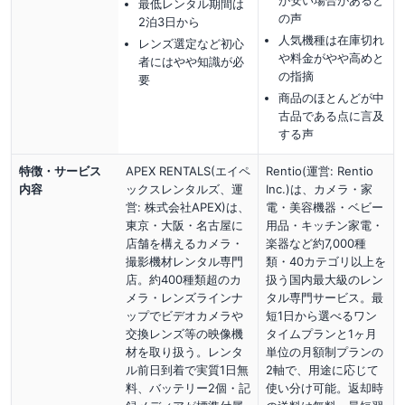
最低レンタル期間は
の声
2泊3日から
人気機種は在庫切れ
レンズ選定など初心
や料金がやや高めと
者にはやや知識が必
の指摘
要
商品のほとんどが中
古品である点に言及
する声
特徴・サービス
APEX RENTALS(エイペ
Rentio(運営: Rentio
内容
ックスレンタルズ、運
Inc.)は、カメラ・家
営: 株式会社APEX)は、
電・美容機器・ベビー
東京・大阪・名古屋に
用品・キッチン家電・
店舗を構えるカメラ・
楽器など約7,000種
撮影機材レンタル専門
類・40カテゴリ以上を
店。約400種類超のカ
扱う国内最大級のレン
メラ・レンズラインナ
タル専門サービス。最
ップでビデオカメラや
短1日から選べるワン
交換レンズ等の映像機
タイムプランと1ヶ月
材を取り扱う。レンタ
単位の月額制プランの
ル前日到着で実質1日無
2軸で、用途に応じて
料、バッテリー2個・記
使い分け可能。返却時