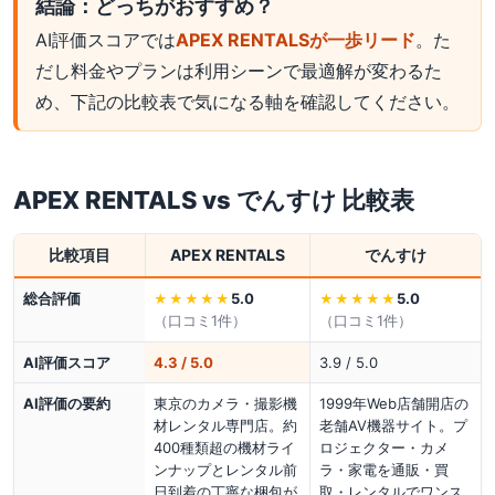
結論：どっちがおすすめ？
AI評価スコアでは
APEX RENTALSが一歩リード
。た
だし料金やプランは利用シーンで最適解が変わるた
め、下記の比較表で気になる軸を確認してください。
APEX RENTALS
vs
でんすけ
比較表
比較項目
APEX RENTALS
でんすけ
総合評価
5.0
5.0
★★★★★
★★★★★
（口コミ
1
件）
（口コミ
1
件）
AI評価スコア
4.3 / 5.0
3.9 / 5.0
AI評価の要約
東京のカメラ・撮影機
1999年Web店舗開店の
材レンタル専門店。約
老舗AV機器サイト。プ
400種類超の機材ライ
ロジェクター・カメ
ンナップとレンタル前
ラ・家電を通販・買
日到着の丁寧な梱包が
取・レンタルでワンス