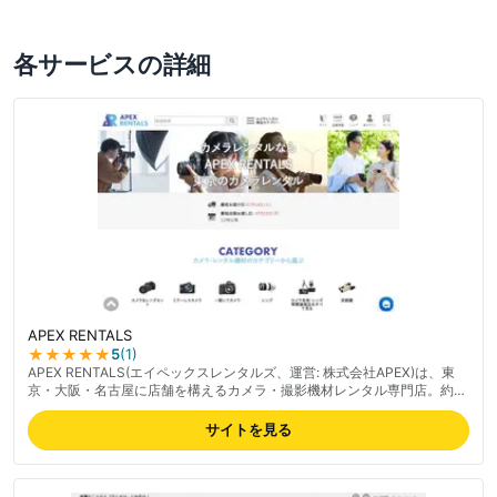
各サービスの詳細
APEX RENTALS
★★★★★
5
(
1
)
APEX RENTALS(エイペックスレンタルズ、運営: 株式会社APEX)は、東
京・大阪・名古屋に店舗を構えるカメラ・撮影機材レンタル専門店。約
400種類超のカメラ・レンズラインナップでビデオカメラや交換レンズ等
の映像機材を取り扱う。レンタル前日到着で実質1日無料、バッテリー2
サイトを見る
個・記録メディアが標準付属する利便性、丁寧な梱包が好評。Google各
店舗4.5以上の高評価で初心者からプロまで支持される。ネットで簡単予
約可能。最新の料金は公式サイトでご確認ください。