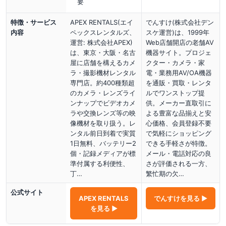
要
特徴・サービス
APEX RENTALS(エイ
でんすけ(株式会社デン
内容
ペックスレンタルズ、
スケ運営)は、1999年
運営: 株式会社APEX)
Web店舗開店の老舗AV
は、東京・大阪・名古
機器サイト。プロジェ
屋に店舗を構えるカメ
クター・カメラ・家
ラ・撮影機材レンタル
電・業務用AV/OA機器
専門店。約400種類超
を通販・買取・レンタ
のカメラ・レンズライ
ルでワンストップ提
ンナップでビデオカメ
供。メーカー直取引に
ラや交換レンズ等の映
よる豊富な品揃えと安
像機材を取り扱う。レ
心価格、会員登録不要
ンタル前日到着で実質
で気軽にショッピング
1日無料、バッテリー2
できる手軽さが特徴。
個・記録メディアが標
メール・電話対応の良
準付属する利便性、
さが評価される一方、
丁…
繁忙期の欠…
公式サイト
APEX RENTALS
でんすけ
を見る ▶
を見る ▶