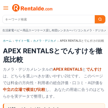
生活家電
ベビー用品
スーツケース
貸し布団
レンタカー
パソコン
カメラ・デジカメ
W
ホーム
›
サイト一覧
›
カメラ・デジカメ
›
APEX RENTALSとでんすけの比較
APEX RENTALS
と
でんすけ
を徹
底比較
カメラ・デジカメ
レンタルの
APEX RENTALS
と
でんすけ
は、どちらを選ぶべきか迷いやすい2社です。 このページ
では料金の方向性・利用者の総合評価・口コミ・AI評価を
中立の立場で横並び比較
し、 あなたの用途に合うのはどち
らかを実データで整理します。