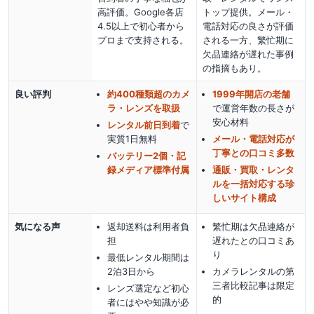
高評価。Google各店
トップ提供。メール・
4.5以上で初心者から
電話対応の良さが評価
プロまで支持される。
される一方、繁忙期に
欠品連絡が遅れた事例
の指摘もあり。
良い評判
約400種類超のカメ
1999年開店の老舗
ラ・レンズを取扱
で運営年数の長さが
安心材料
レンタル前日到着
で
実質1日無料
メール・電話対応が
丁寧との口コミ多数
バッテリー2個・記
録メディア標準付属
通販・買取・レンタ
ルを一括対応する珍
しいサイト構成
気になる声
返却送料は利用者負
繁忙期は欠品連絡が
担
遅れたとの口コミあ
り
最低レンタル期間は
2泊3日から
カメラレンタルの第
三者比較記事は限定
レンズ選定など初心
的
者にはやや知識が必