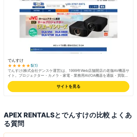
でんすけ
★★★★★
5
(
1
)
でんすけ(株式会社デンスケ運営)は、1999年Web店舗開店の老舗AV機器サ
イト。プロジェクター・カメラ・家電・業務用AV/OA機器を通販・買取・
レンタルでワンストップ提供。メーカー直取引による豊富な品揃えと安心
価格、会員登録不要で気軽にショッピングできる手軽さが特徴。メール・
サイトを見る
電話対応の良さが評価される一方、繁忙期の欠品連絡が遅れた事例の指摘
もあり。最新の料金は公式サイトでご確認ください。
APEX RENTALS
と
でんすけ
の比較 よくあ
る質問