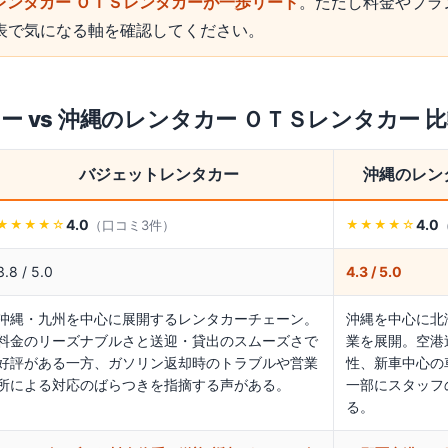
レンタカー ＯＴＳレンタカーが一歩リード
。ただし料金やプラ
表で気になる軸を確認してください。
カー
vs
沖縄のレンタカー ＯＴＳレンタカー
比
バジェットレンタカー
沖縄のレン
4.0
4.0
（口コミ
3
件）
★★★★
☆
★★★★
☆
3.8 / 5.0
4.3 / 5.0
沖縄・九州を中心に展開するレンタカーチェーン。
沖縄を中心に北
料金のリーズナブルさと送迎・貸出のスムーズさで
業を展開。空港
好評がある一方、ガソリン返却時のトラブルや営業
性、新車中心の
所による対応のばらつきを指摘する声がある。
一部にスタッフ
る。