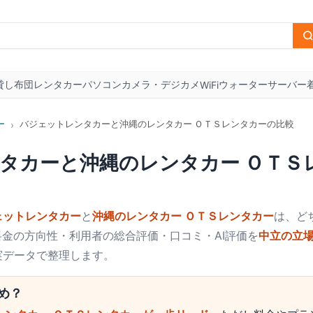
貸し布団
レンタカー
パソコン
カメラ・デジカメ
ウォーターサーバー
WiFi
ー
バジェットレンタカーと沖縄のレンタカー ＯＴＳレンタカーの比較
›
タカー
と
沖縄のレンタカー ＯＴＳ
ェットレンタカー
と
沖縄のレンタカー ＯＴＳレンタカー
は、ど
料金の方向性・利用者の総合評価・口コミ・AI評価を
中立の立
実データで整理します。
め？