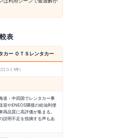
ンは利用シーンで最適解が
較表
タカー ＯＴＳレンタカー
（口コミ
1
件）
海道・中四国でレンタカー事
送迎やENEOS隣接の給油利便
車両品質に高評価が集まる。
の説明不足を指摘する声もあ