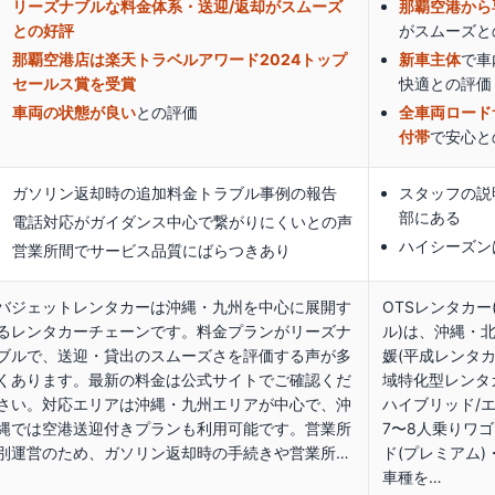
リーズナブルな料金体系・送迎/返却がスムーズ
那覇空港から
との好評
がスムーズ
と
那覇空港店は楽天トラベルアワード2024トップ
新車主体
で車
セールス賞を受賞
快適
との評価
車両の状態が良い
との評価
全車両ロード
付帯
で安心
と
ガソリン返却時の追加料金トラブル事例の報告
スタッフの説
部にある
電話対応がガイダンス中心で繋がりにくいとの声
ハイシーズン
営業所間でサービス品質にばらつきあり
バジェットレンタカーは沖縄・九州を中心に展開す
OTSレンタカー
るレンタカーチェーンです。料金プランがリーズナ
ル)は、沖縄・
ブルで、送迎・貸出のスムーズさを評価する声が多
媛(平成レンタ
くあります。最新の料金は公式サイトでご確認くだ
域特化型レンタカー
さい。対応エリアは沖縄・九州エリアが中心で、沖
ハイブリッド/エ
縄では空港送迎付きプランも利用可能です。営業所
7〜8人乗りワ
別運営のため、ガソリン返却時の手続きや営業所…
ド(プレミアム
車種を…