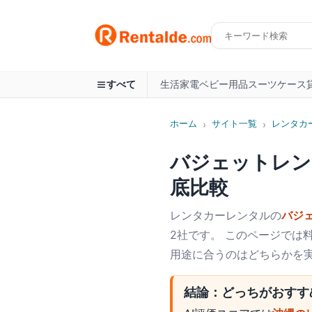
生活家電
ベビー用品
スーツケース
すべて
ホーム
サイト一覧
レンタカ
›
›
バジェットレン
底比較
レンタカー
レンタルの
バジ
2社です。 このページでは
用途に合うのはどちらかを
結論：どっちがおすす