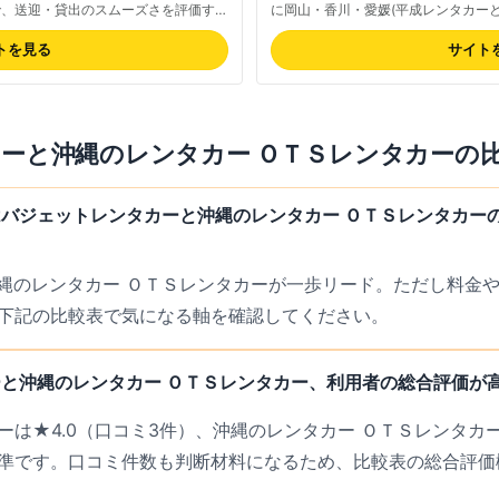
で、送迎・貸出のスムーズさを評価する
に岡山・香川・愛媛(平成レンタカー
公式サイトでご確認ください。対応エリ
レンタカー。コンパクト(S-class)
沖縄では空港送迎付きプランも利用可能
バー・7〜8人乗りワゴン・バン・バス
トを見る
サイト
リン返却時の手続きや営業所による対応
ンピングカーまで幅広い車種を揃え、
らつきの指摘があり、利用前に該当店舗
応。空港無料送迎サービスを全エリア
す。
安全装備標準。地域内の他店舗での乗
限定キャンペーンも実施。最新の料金
カー
と
沖縄のレンタカー ＯＴＳレンタカー
の
バジェットレンタカーと沖縄のレンタカー ＯＴＳレンタカー
沖縄のレンタカー ＯＴＳレンタカーが一歩リード。ただし料金
下記の比較表で気になる軸を確認してください。
と沖縄のレンタカー ＯＴＳレンタカー、利用者の総合評価が
は★4.0（口コミ3件）、沖縄のレンタカー ＯＴＳレンタカー
準です。口コミ件数も判断材料になるため、比較表の総合評価