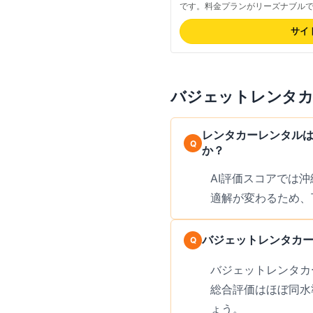
です。料金プランがリーズナブル
声が多くあります。最新の料金は
アは沖縄・九州エリアが中心で、
サイ
です。営業所別運営のため、ガソ
の細かな違いについて口コミでば
の評判を確認するのがおすすめで
バジェットレンタ
レンタカーレンタルは
か？
AI評価スコアでは
適解が変わるため、
バジェットレンタカー
バジェットレンタカー
総合評価はほぼ同水
ょう。