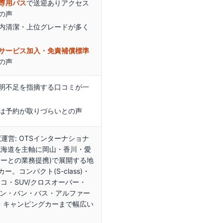
専用バス
で送迎ありアクセス
の声
内清潔・上位グレードが多く
サービス加入・免責補償標準
の声
明不足を指摘する口コミが一
は予約が取りづらいとの声
(運営: OTSインターナショナ
北海道を主軸に岡山・香川・愛
カーとの業務提携)で展開する地
。コンパクト(S-class)・
コ・SUV/クロスオーバー・
ゴン・バン・バス・アルファー
)・キャンピングカーまで幅広い