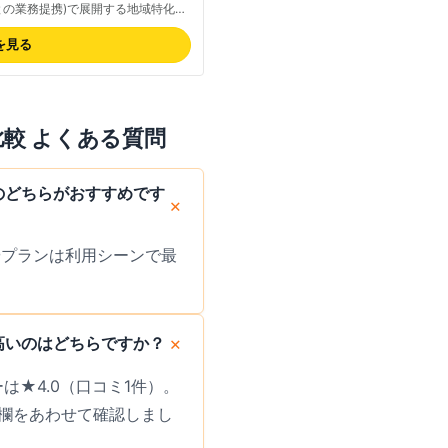
との業務提携)で展開する地域特化型
・ハイブリッド/エコ・SUV/クロスオー
・アルファード(プレミアム)・キャ
を見る
リゾート観光から大人数旅行まで対
で提供、車両は3年以下の新しさで
り捨ても可能、早期予約割引や期間
は公式サイトでご確認ください。
比較 よくある質問
のどちらがおすすめです
やプランは利用シーンで最
高いのはどちらですか？
は★4.0（口コミ1件）。
欄をあわせて確認しまし