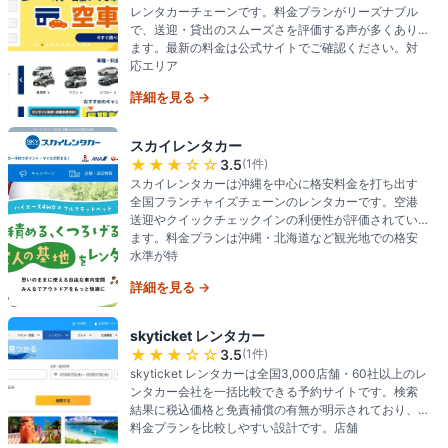
レンタカーチェーンです。料金プランがリーズナブル
で、送迎・貸出のスムーズさを評価する声が多くあり
ます。最新の料金は公式サイトでご確認ください。対
応エリア
詳細を見る →
スカイレンタカー
★★★
☆☆
3.5
(
1
件)
スカイレンタカーは沖縄を中心に格安料金を打ち出す
全国フランチャイズチェーンのレンタカーです。空港
送迎やクイックチェックインの利便性が評価されてい
ます。料金プランは沖縄・北海道など観光地での格安
水準が特
詳細を見る →
skyticket レンタカー
★★★
☆☆
3.5
(
1
件)
skyticket レンタカーは全国3,000店舗・60社以上のレ
ンタカー会社を一括比較できる予約サイトです。検索
結果に税込価格と免責補償の有無が明示されており、
料金プランを比較しやすい設計です。店舗