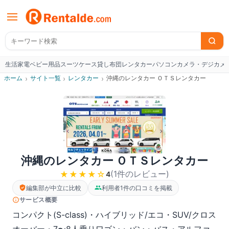
生活家電
ベビー用品
スーツケース
貸し布団
レンタカー
パソコン
カメラ・デジカメ
W
ホーム
›
サイト一覧
›
レンタカー
›
沖縄のレンタカー ＯＴＳレンタカー
沖縄のレンタカー ＯＴＳレンタカー
(
1
件のレビュー
)
★★★★
☆
4
編集部が中立に比較
利用者1件の口コミを掲載
サービス概要
コンパクト(S-class)・ハイブリッド/エコ・SUV/クロス