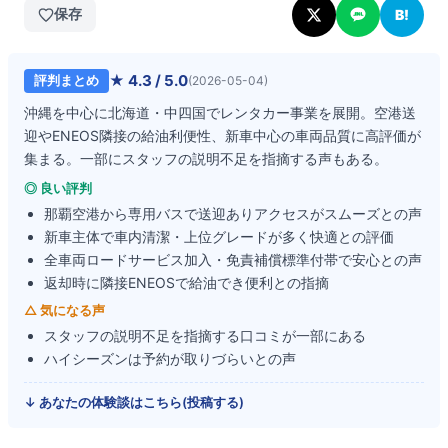
保存
B!
★
4.3
/ 5.0
評判まとめ
(
2026-05-04
)
沖縄を中心に北海道・中四国でレンタカー事業を展開。空港送
迎やENEOS隣接の給油利便性、新車中心の車両品質に高評価が
集まる。一部にスタッフの説明不足を指摘する声もある。
◎ 良い評判
那覇空港から専用バスで送迎ありアクセスがスムーズとの声
新車主体で車内清潔・上位グレードが多く快適との評価
全車両ロードサービス加入・免責補償標準付帯で安心との声
返却時に隣接ENEOSで給油でき便利との指摘
△ 気になる声
スタッフの説明不足を指摘する口コミが一部にある
ハイシーズンは予約が取りづらいとの声
↓ あなたの体験談はこちら(投稿する)