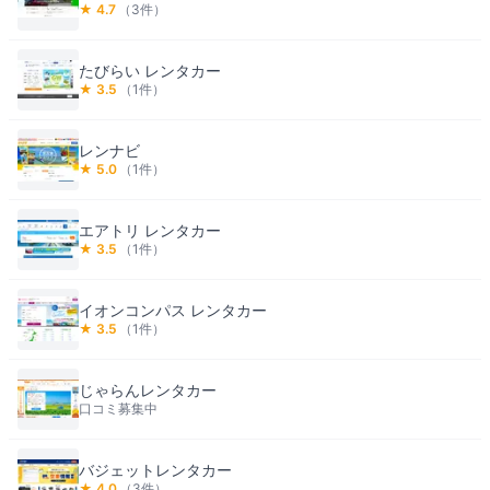
★
4.7
（
3
件）
たびらい レンタカー
★
3.5
（
1
件）
レンナビ
★
5.0
（
1
件）
エアトリ レンタカー
★
3.5
（
1
件）
イオンコンパス レンタカー
★
3.5
（
1
件）
じゃらんレンタカー
口コミ募集中
バジェットレンタカー
★
4.0
（
3
件）