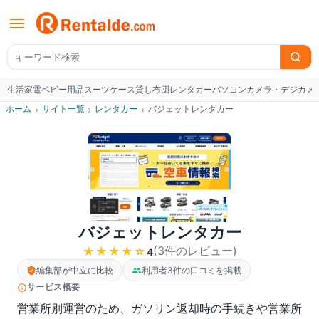
生活家電
ベビー用品
スーツケース
貸し布団
レンタカー
パソコン
カメラ・デジカメ
W
ホーム
›
サイト一覧
›
レンタカー
›
バジェットレンタカー
バジェットレンタカー
(
3
件のレビュー
)
★★★★
☆
4
編集部が中立に比較
利用者3件の口コミを掲載
サービス概要
営業所別運営のため、ガソリン返却時の手続きや営業所