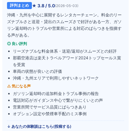
★
3.8
/ 5.0
評判まとめ
(
2026-05-03
)
沖縄・九州を中心に展開するレンタカーチェーン。料金のリー
ズナブルさと送迎・貸出のスムーズさで好評がある一方、ガソ
リン返却時のトラブルや営業所による対応のばらつきを指摘す
る声がある。
◎ 良い評判
リーズナブルな料金体系・送迎/返却がスムーズとの好評
那覇空港店は楽天トラベルアワード2024トップセールス賞
を受賞
車両の状態が良いとの評価
沖縄・九州エリアで利用しやすいネットワーク
△ 気になる声
ガソリン返却時の追加料金トラブル事例の報告
電話対応がガイダンス中心で繋がりにくいとの声
営業所間でサービス品質にばらつきあり
オプション設定や禁煙車手配のミス事例
↓ あなたの体験談はこちら(投稿する)