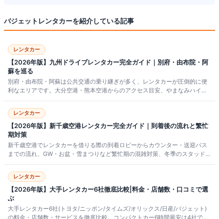
バジェットレンタカー
を紹介している記事
レンタカー
【2026年版】九州ドライブレンタカー完全ガイド｜別府・由布院・阿
蘇を巡る
別府・由布院・阿蘇は公共交通の乗り継ぎが多く、レンタカーが圧倒的に便
利なエリアです。大分空港・熊本空港からのアクセス目安、やまなみハイウ
ェイの周遊ルート、主要業者の料金相場、予約前チェックリストまで2026年
版でまとめました。
レンタカー
【2026年版】新千歳空港レンタカー完全ガイド｜到着後の流れと繁忙
期対策
新千歳空港でレンタカーを借りる際の到着ロビーからカウンター・送迎バス
までの流れ、GW・お盆・雪まつりなど繁忙期の混雑対策、冬季のスタッドレ
スタイヤ必須情報、主要業者の料金相場や乗り捨て条件まで2026年版で詳し
くまとめました。
レンタカー
【2026年版】大手レンタカー6社徹底比較|料金・店舗数・口コミで選
ぶ
大手レンタカー6社(トヨタ/ニッポン/タイムズ/オリックス/日産/バジェット)
の料金・店舗数・サービスを徹底比較。コンパクトカー6時間最安は4社で約