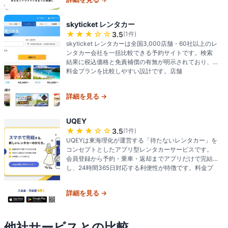
skyticket レンタカー
★★★
☆☆
3.5
(
1
件)
skyticket レンタカーは全国3,000店舗・60社以上のレ
ンタカー会社を一括比較できる予約サイトです。検索
結果に税込価格と免責補償の有無が明示されており、
料金プランを比較しやすい設計です。店舗
詳細を見る →
UQEY
★★★
☆☆
3.5
(
1
件)
UQEYは東海理化が運営する「待たないレンタカー」を
コンセプトとしたアプリ型レンタカーサービスです。
会員登録から予約・乗車・返却までアプリだけで完結
し、24時間365日対応する利便性が特徴です。料金プ
詳細を見る →
他社サービスとの比較