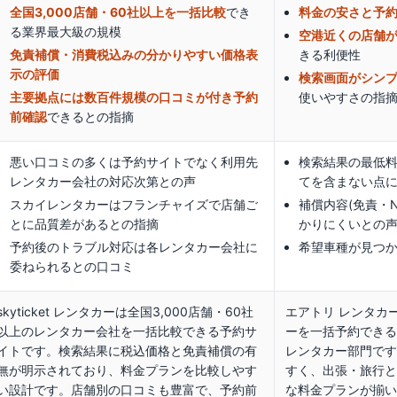
全国3,000店舗・60社以上を一括比較
でき
料金の安さと予
る業界最大級の規模
空港近くの店舗
免責補償・消費税込みの分かりやすい価格表
きる利便性
示の評価
検索画面がシン
主要拠点には数百件規模の口コミが付き予約
使いやすさの指
前確認
できる
との指摘
悪い口コミの多くは予約サイトでなく利用先
検索結果の最低
レンタカー会社の対応次第との声
てを含まない点
スカイレンタカーはフランチャイズで店舗ご
補償内容(免責・
とに品質差があるとの指摘
かりにくいとの
予約後のトラブル対応は各レンタカー会社に
希望車種が見つ
委ねられるとの口コミ
skyticket レンタカーは全国3,000店舗・60社
エアトリ レンタカ
以上のレンタカー会社を一括比較できる予約サ
ーを一括予約できる
イトです。検索結果に税込価格と免責補償の有
レンタカー部門です
無が明示されており、料金プランを比較しやす
すく、出張・旅行と
い設計です。店舗別の口コミも豊富で、予約前
な料金プランが揃い