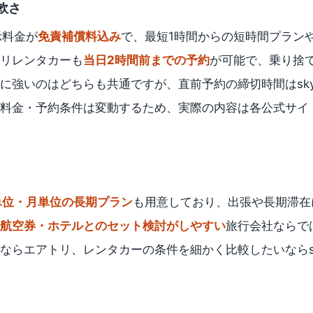
軟さ
表示料金が
免責補償料込み
で、最短1時間からの短時間プラン
リレンタカーも
当日2時間前までの予約
が可能で、乗り捨
強いのはどちらも共通ですが、直前予約の締切時間はskyti
料金・予約条件は変動するため、実際の内容は各公式サイ
単位・月単位の長期プラン
も用意しており、出張や長期滞在
航空券・ホテルとのセット検討がしやすい
旅行会社ならで
らエアトリ、レンタカーの条件を細かく比較したいならskyt