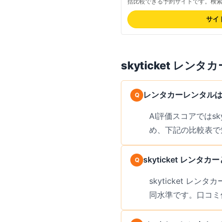
括比較できる予約サイトです。検
示されており、料金プランを比較
富で、予約前に該当店舗の評判を
サイ
金は公式サイトでご確認ください。
ーし、空港近くから市街地、観光
skyticket レンタカ
レンタカーレンタルはs
AI評価スコアではs
め、下記の比較表で
skyticket レ
skyticket レ
同水準です。口コミ