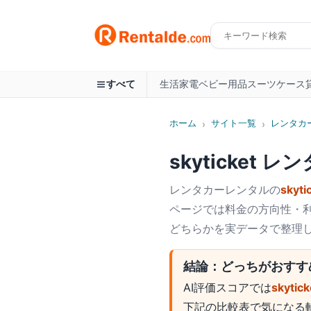
生活家電
ベビー用品
スーツケース
すべて
ホーム
サイト一覧
レンタカ
›
›
skyticket レ
レンタカー
レンタルの
skyt
ページでは料金の方向性・利
どちらかを実データで整理
結論：どっちがおすす
AI評価スコアでは
skyt
下記の比較表で気になる