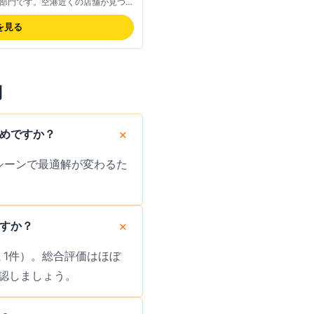
部門です。空港近くの店舗が見つけ
たい人に便利な料金プランが揃いま
免責補償別の場合があるため、補償
を見る
い。最新の取り扱い業者・料金は公
アは全国47都道府県の主要空港・
ンも検索できます。
問
すめですか？
用シーンで最適解が変わるた
ですか？
口コミ1件）。総合評価はほぼ
認しましょう。