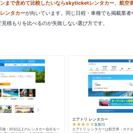
まで含めて比較したいならskyticketレンタカー
、
航空
レンタカー
が向いています。同じ日程・車種でも掲載業者
で見積もりを比べるのが失敗しない選び方です。
エアトリ レンタカー
★★★
☆☆
3.5
(
1
)
,000店舗・60社以上のレンタカー会社を一
エアトリ レンタカーは航空券・ホテ