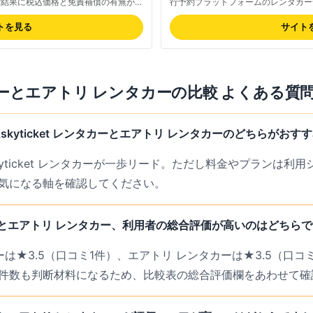
索結果に税込価格と免責補償の有無が明
行予約プラットフォームのレンタカー
しやすい設計です。店舗別の口コミも豊
やすく、出張・旅行とまとめて予約し
確認できます。最新の取り扱い業者・料
す。検索結果に表示される最低料金は
トを見る
サイト
対応エリアは全国47都道府県をカバ
込みの総額は予約画面でご確認くださ
地まで幅広く店舗が検索可能です。
式サイトでご確認ください。対応エリ
駅周辺をカバーし、空港送迎付きプラ
ー
と
エアトリ レンタカー
の比較 よくある質
kyticket レンタカーとエアトリ レンタカーのどちらがおす
kyticket レンタカーが一歩リード。ただし料金やプランは利
気になる軸を確認してください。
ンタカーとエアトリ レンタカー、利用者の総合評価が高いのはどちら
ンタカーは★3.5（口コミ1件）、エアトリ レンタカーは★3.5（
件数も判断材料になるため、比較表の総合評価欄をあわせて確