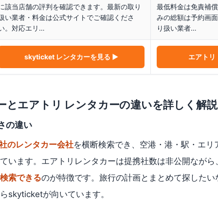
に該当店舗の評判を確認できます。最新の取り
最低料金は免責補償
扱い業者・料金は公式サイトでご確認くださ
みの総額は予約画面
い。対応エリ…
り扱い業者…
skyticket レンタカー
を見る ▶
エアトリ
ー
と
エアトリ レンタカー
の違いを詳しく解説
さの違い
9社のレンタカー会社
を横断検索でき、空港・港・駅・エリ
ています。エアトリレンタカーは提携社数は非公開ながら
検索できる
のが特徴です。旅行の計画とまとめて探したい
kyticketが向いています。