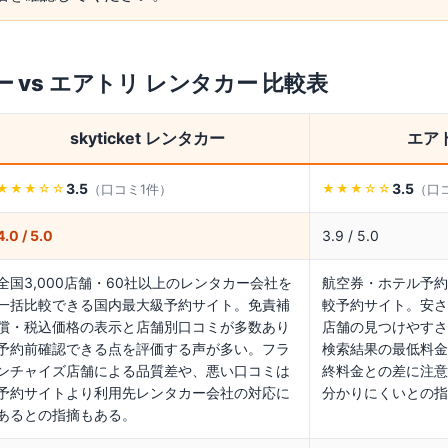
ー
vs
エアトリ レンタカー
比較表
skyticket レンタカー
エア
3.5
3.5
（口コミ
1
件）
（口
★★★
☆☆
★★★
☆☆
4.0 / 5.0
3.9 / 5.0
全国3,000店舗・60社以上のレンタカー会社を
航空券・ホテル予約
一括比較できる国内最大級予約サイト。免責補
較予約サイト。安さ
償・税込価格の表示と店舗別口コミが多数あり
店舗の見つけやすさ
予約前確認できる点を評価する声が多い。フラ
検索結果の最低料金
ンチャイズ店舗による品質差や、悪い口コミは
終料金との差に注意
予約サイトより利用先レンタカー会社の対応に
分かりにくいとの指
あるとの指摘もある。