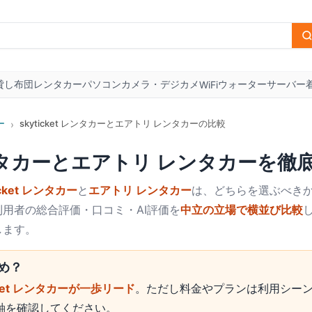
貸し布団
レンタカー
パソコン
カメラ・デジカメ
ウォーターサーバー
WiFi
ー
skyticket レンタカーとエアトリ レンタカーの比較
›
ンタカー
と
エアトリ レンタカー
を徹
icket レンタカー
と
エアトリ レンタカー
は、どちらを選ぶべきか
用者の総合評価・口コミ・AI評価を
中立の立場で横並び比較
します。
め？
icket レンタカーが一歩リード
。ただし料金やプランは利用シー
軸を確認してください。