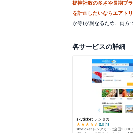
提携社数の多さや長期プラン
を計画したいならエアトリ
か等)が異なるため、両方
各サービスの詳細
skyticket レンタカー
★★★
☆☆
3.5
(
1
)
skyticket レンタカーは全国3