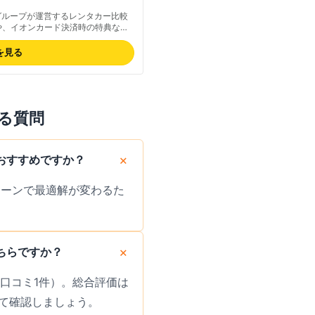
グループが運営するレンタカー比較
元や、イオンカード決済時の特典な
金プランが用意されています。宿・
る導線も整備されており、旅行プラ
を見る
に向きます。最新の取り扱い業者・
対応エリアは全国47都道府県をカ
少なく、選定時は他の比較サイトと
ある質問
おすすめですか？
シーンで最適解が変わるた
ちらですか？
（口コミ1件）。総合評価は
て確認しましょう。