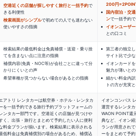
200円=2PO
空港近くの店舗が探しやすく旅行と一括予約
で
きる利便性
国内宿泊・交通
ン
で一括予約で
検索画面がシンプル
で初めての人でも迷わない
使いやすさの指摘
イオンユーザー
との口コミ
検索結果の最低料金は免責補償・送迎・乗り捨
第三者の独立し
てを含まない点に注意の指摘
サイト比で少な
補償内容(免責・NOC等)が会社ごとに違って分
イオンカードを
かりにくいとの声
魅力が薄いとの
希望車種が見つからない場合があるとの指摘
細かい料金内訳
トの方が充実と
エアトリ レンタカーは航空券・ホテル・レンタカ
イオンコンパス 
ーを一括予約できる旅行予約プラットフォームの
運営するレンタカ
レンタカー部門です。空港近くの店舗が見つけや
WAON POIN
すく、出張・旅行とまとめて予約したい人に便利
典など、イオン経
な料金プランが揃います。検索結果に表示される
ランが用意されて
最低料金は免責補償別の場合があるため、補償込
ーをまとめて予約