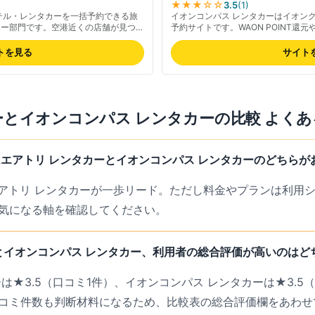
★★★
☆☆
3.5
(
1
)
テル・レンタカーを一括予約できる旅
イオンコンパス レンタカーはイオン
カー部門です。空港近くの店舗が見つけ
予約サイトです。WAON POINT還
約したい人に便利な料金プランが揃いま
ど、イオン経済圏ユーザーに便利な料
金は免責補償別の場合があるため、補償
交通・レンタカーをまとめて予約でき
トを見る
サイト
ださい。最新の取り扱い業者・料金は公
ン全体を一つのサイトで完結したい人
リアは全国47都道府県の主要空港・
料金は公式サイトでご確認ください。
プランも検索できます。
バーしますが、第三者口コミ数はまだ
併用するのがおすすめです。
ー
と
イオンコンパス レンタカー
の比較 よく
エアトリ レンタカーとイオンコンパス レンタカーのどちらが
エアトリ レンタカーが一歩リード。ただし料金やプランは利用
気になる軸を確認してください。
とイオンコンパス レンタカー、利用者の総合評価が高いのはど
は★3.5（口コミ1件）、イオンコンパス レンタカーは★3.5
コミ件数も判断材料になるため、比較表の総合評価欄をあわせ