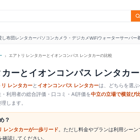
貸し布団
レンタカー
パソコン
カメラ・デジカメ
ウォーターサーバー
WiFi
ー
エアトリ レンタカーとイオンコンパス レンタカーの比較
›
タカー
と
イオンコンパス レンタカー
トリ レンタカー
と
イオンコンパス レンタカー
は、どちらを選ぶ
・利用者の総合評価・口コミ・AI評価を
中立の立場で横並び
整理します。
め？
リ レンタカーが一歩リード
。ただし料金やプランは利用シーン
を確認してください。