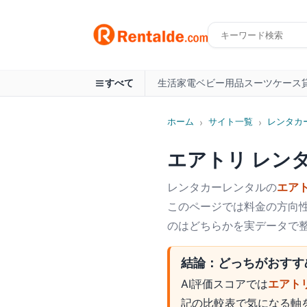
生活家電
ベビー用品
スーツケース
すべて
ホーム
サイト一覧
レンタカ
›
›
エアトリ レン
レンタカー
レンタルの
エア
このページでは料金の方向性
のはどちらかを実データで
結論：どっちがおすす
AI評価スコアでは
エアト
記の比較表で気になる軸