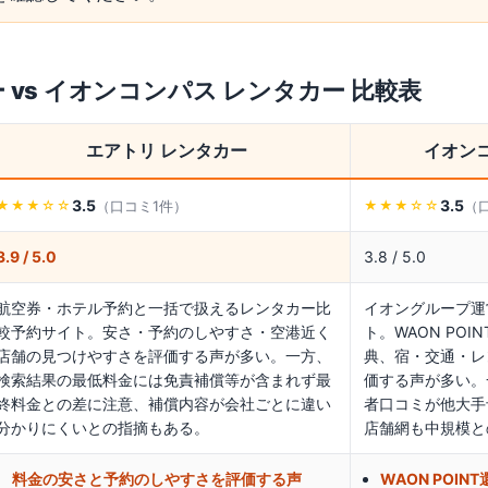
ー
vs
イオンコンパス レンタカー
比較表
エアトリ レンタカー
イオン
3.5
3.5
（口コミ
1
件）
（
★★★
☆☆
★★★
☆☆
3.9 / 5.0
3.8 / 5.0
航空券・ホテル予約と一括で扱えるレンタカー比
イオングループ運
較予約サイト。安さ・予約のしやすさ・空港近く
ト。WAON PO
店舗の見つけやすさを評価する声が多い。一方、
典、宿・交通・レ
検索結果の最低料金には免責補償等が含まれず最
価する声が多い。
終料金との差に注意、補償内容が会社ごとに違い
者口コミが他大手
分かりにくいとの指摘もある。
店舗網も中規模と
料金の安さと予約のしやすさを評価する声
WAON POI