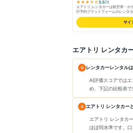
★★★
☆☆
3.5
(
1
)
エアトリ レンタカーは航空券・ホ
行予約プラットフォームのレンタ
やすく、出張・旅行とまとめて予
す。検索結果に表示される最低料
サイ
込みの総額は予約画面でご確認く
式サイトでご確認ください。対応エ
駅周辺をカバーし、空港送迎付き
エアトリ レンタカ
レンタカーレンタルは
AI評価スコアでは
め、下記の比較表で
エアトリ レンタカー
エアトリ レンタカー
ほぼ同水準です。口