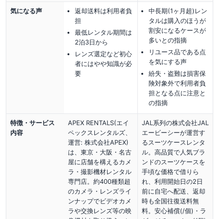
気になる声
返却送料は利用者負
中長期(1ヶ月超)レン
担
タルは購入のほうが
割安になるケースが
最低レンタル期間は
多いとの指摘
2泊3日から
リユース品である点
レンズ選定など初心
を気にする声
者にはやや知識が必
要
紛失・盗難は損害保
険対象外で利用者負
担となる点に注意と
の指摘
特徴・サービス
APEX RENTALS(エイ
JAL系列の株式会社JAL
内容
ペックスレンタルズ、
エービーシーが運営す
運営: 株式会社APEX)
るスーツケースレンタ
は、東京・大阪・名古
ル。高品質で人気ブラ
屋に店舗を構えるカメ
ンドのスーツケースを
ラ・撮影機材レンタル
手頃な価格で借りら
専門店。約400種類超
れ、利用開始日の2日
のカメラ・レンズライ
前に自宅へ配送、返却
ンナップでビデオカメ
時も全国往復送料無
ラや交換レンズ等の映
料。安心補償(/個)・ラ