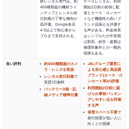
材レンタル専門店。約
ケースレンタル。利用
400種類超の機材ライ
開始2日前の前倒し配
ンナップとレンタル前
達とエース・ロンカー
日到着の丁寧な梱包が
トなど機能性の高いブ
高評価。Google各店
ランド品揃えを評価す
4.5以上で初心者から
る声がある。料金体系
プロまで支持される。
はシンプルだが中長期
は割高、紛失・盗難は
補償対象外との一般的
指摘もある。
良い評判
約400種類超のカメ
JALグループ運営に
ラ・レンズを取扱
よる安心感と高品質
ブランド(エース・ロ
レンタル前日到着
で
ンカート等)の評価
実質1日無料
利用開始2日前に届
バッテリー2個・記
けられ事前パッキン
録メディア標準付属
グしやすい点を評価
する声
保管スペース不要
で
旅行頻度が低い人に
向く
との指摘