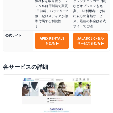
像機材を取り扱う。レ
ゲッジチェッカー(/個)
ンタル前日到着で実質
などオプションも充
1日無料、バッテリー2
実、JAL利用者には特
個・記録メディアが標
に安心の老舗サービ
準付属する利便性、
ス。最新の料金は公式
丁…
サイトでご確…
公式サイト
APEX RENTALS
JALABCレンタル
を見る ▶
サービス
を見る ▶
各サービスの詳細