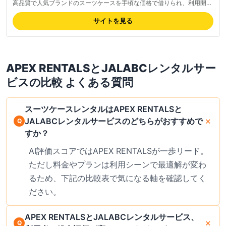
高品質で人気ブランドのスーツケースを手頃な価格で借りられ、利用開始
日の2日前に自宅へ配送、返却時も全国往復送料無料。安心補償(/個)・ラ
ゲッジチェッカー(/個)などオプションも充実、JAL利用者には特に安心の
サイトを見る
老舗サービス。最新の料金は公式サイトでご確認ください。
APEX RENTALS
と
JALABCレンタルサー
ビス
の比較 よくある質問
スーツケースレンタルはAPEX RENTALSと
JALABCレンタルサービスのどちらがおすすめで
すか？
AI評価スコアではAPEX RENTALSが一歩リード。
ただし料金やプランは利用シーンで最適解が変わ
るため、下記の比較表で気になる軸を確認してく
ださい。
APEX RENTALSとJALABCレンタルサービス、