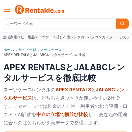
生活家電
ベビー用品
スーツケース
貸し布団
レンタカー
パソコン
カメラ・デジカメ
W
ホーム
›
サイト一覧
›
スーツケース
›
APEX RENTALSとJALABCレンタルサービスの比較
APEX RENTALS
と
JALABCレン
タルサービス
を徹底比較
スーツケース
レンタルの
APEX RENTALS
と
JALABCレン
タルサービス
は、どちらを選ぶべきか迷いやすい2社で
す。 このページでは料金の方向性・利用者の総合評価・口
コミ・AI評価を
中立の立場で横並び比較
し、 あなたの用途
に合うのはどちらかを実データで整理します。