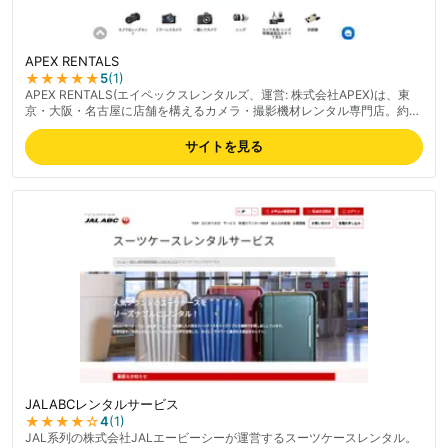
APEX RENTALS
★★★★★
5
(
1
)
APEX RENTALS(エイペックスレンタルズ、運営: 株式会社APEX)は、東
京・大阪・名古屋に店舗を構えるカメラ・撮影機材レンタル専門店。約
400種類超のカメラ・レンズラインナップでビデオカメラや交換レンズ等
の映像機材を取り扱う。レンタル前日到着で実質1日無料、バッテリー2
サイトを見る
個・記録メディアが標準付属する利便性、丁寧な梱包が好評。Google各
店舗4.5以上の高評価で初心者からプロまで支持される。ネットで簡単予
約可能。最新の料金は公式サイトでご確認ください。
JALABCレンタルサービス
★★★★
☆
4
(
1
)
JAL系列の株式会社JALエービーシーが運営するスーツケースレンタル。