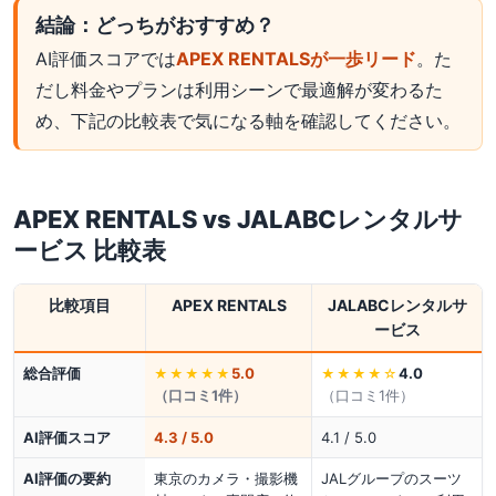
結論：どっちがおすすめ？
AI評価スコアでは
APEX RENTALSが一歩リード
。た
だし料金やプランは利用シーンで最適解が変わるた
め、下記の比較表で気になる軸を確認してください。
APEX RENTALS
vs
JALABCレンタルサ
ービス
比較表
比較項目
APEX RENTALS
JALABCレンタルサ
ービス
総合評価
5.0
4.0
★★★★★
★★★★
☆
（口コミ
1
件）
（口コミ
1
件）
AI評価スコア
4.3 / 5.0
4.1 / 5.0
AI評価の要約
東京のカメラ・撮影機
JALグループのスーツ