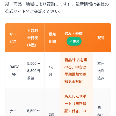
期・商品・地域により変動します）。最新情報は各社の
公式サイトでご確認ください。
月額料
強み・特徴
サー
最短
金目安
配送
ビス
期間
(A型)
新品/中古を選
5,500〜
本州
BABY
1ヶ
べる。中古は
8,800円
送料
FAN
月
早期返却で差
前後
込み
額返金対応
あんしんサポ
ート（無料保
商
ナイ
5,500〜
証）付き。コ
2週
品・