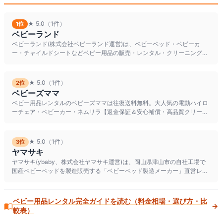
★
5.0
（1件）
1
位
ベビーランド
ベビーランド(株式会社ベビーランド運営)は、ベビーベッド・ベビーカ
ー・チャイルドシートなどベビー用品の販売・レンタル・クリーニング専
門店。商品の手洗いクリーニン
★
5.0
（1件）
2
位
ベビーズママ
ベビー用品レンタルのベビーズママは往復送料無料。大人気の電動ハイロ
ーチェア・ベビーカー・ネムリラ【返金保証＆安心補償・高品質クリーニ
ング】福岡から全国へお届けし
★
5.0
（1件）
3
位
ヤマサキ
ヤマサキ(ybaby、株式会社ヤマサキ運営)は、岡山県津山市の自社工場で
国産ベビーベッドを製造販売する「ベビーベッド製造メーカー」直営レン
タルショップ。ドイツ製
ベビー用品
レンタル完全ガイドを読む（料金相場・選び方・比
→
較表）