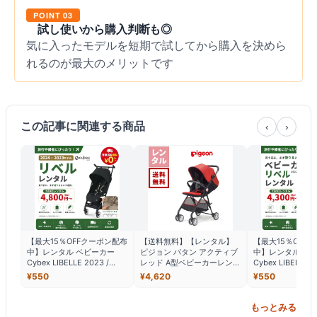
POINT 03
試し使いから購入判断も◎
気に入ったモデルを短期で試してから購入を決めら
れるのが最大のメリットです
この記事に関連する商品
‹
›
【最大15％OFFクーポン配布
【送料無料】【レンタル】
【最大15％OFF
中】レンタル ベビーカー
ピジョン パタン アクティブ
中】レンタル ベ
Cybex LIBELLE 2023 /
レッド A型ベビーカーレンタ
Cybex LIBELLE
2024（サイベックス リベ
ル 背面式 折りたたみ
ベックス リベル）
¥
550
¥
4,620
¥
550
ル）B型
06306 ベビー用品レンタル
赤ちゃん 格安レンタル
もっとみる