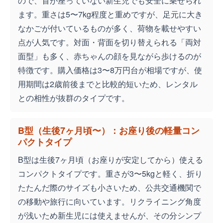
ので、首が座っていない新生児でも安全に乗せられ
ます。重さは5〜7kg程度と重めですが、足元に大き
なかごが付いているものが多く、荷物を載せやすい
点が人気です。対面・背面を切り替えられる「両対
面型」も多く、赤ちゃんの顔を見ながら歩けるのが
特徴です。購入価格は3〜8万円台が相場ですが、使
用期間は2歳前後までと比較的短いため、レンタル
との相性が抜群のタイプです。
B型（生後7ヶ月頃〜）：お座り後の軽量コン
パクトタイプ
B型は生後7ヶ月頃（お座りが安定してから）使える
コンパクトタイプです。重さが3〜5kgと軽く、折り
たたんだ際のサイズも小さいため、公共交通機関で
の移動や旅行に向いています。リクライニング角度
が浅いため新生児には使えませんが、その分シンプ