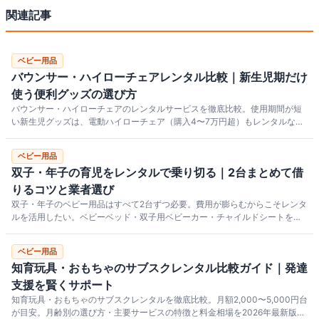
関連記事
ベビー用品
バウンサー・ハイローチェアレンタル比較｜新生児期だけ
使う便利グッズの選び方
バウンサー・ハイローチェアのレンタルサービスを徹底比較。使用期間が短
い新生児グッズは、電動ハイローチェア（購入4〜7万円超）もレンタルなら
数千円/月から試せます。NiceBaby・ベビレンタ・かしてネッと・愛育ベビ
ーの料金と特徴を2026年最新版で詳しく解説。
ベビー用品
双子・年子の育児をレンタルで乗り切る｜2台まとめて借
りるコツと業者選び
双子・年子のベビー用品はすべて2台ずつ必要。費用が膨らむからこそレンタ
ルを活用したい。ベビーベッド・双子用ベビーカー・チャイルドシートを同
じ業者にまとめて発注する手配方法、料金目安、業者比較を2026年最新版で
解説します。
ベビー用品
知育玩具・おもちゃのサブスクレンタル比較ガイド｜発達
支援を賢くサポート
知育玩具・おもちゃのサブスクレンタルを徹底比較。月額2,000〜5,000円台
が目安。月齢別の選び方・主要サービスの特徴と料金相場を2026年最新版で