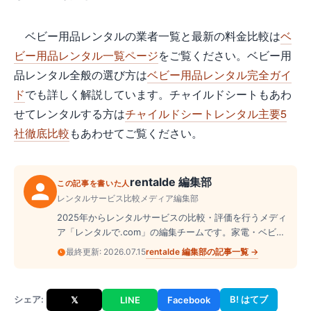
ベビー用品レンタルの業者一覧と最新の料金比較は
ベ
ビー用品レンタル一覧ページ
をご覧ください。ベビー用
品レンタル全般の選び方は
ベビー用品レンタル完全ガイ
ド
でも詳しく解説しています。チャイルドシートもあわ
せてレンタルする方は
チャイルドシートレンタル主要5
社徹底比較
もあわせてご覧ください。
rentalde 編集部
この記事を書いた人
レンタルサービス比較メディア編集部
2025年からレンタルサービスの比較・評価を行うメディ
ア「レンタルで.com」の編集チームです。家電・ベビー
用品・ドレス・スーツケース・楽器など、幅広いジャン
rentalde 編集部
の記事一覧 →
最終更新:
2026.07.15
ルのレンタル業者を実際に調査し、料金・サービス内
容・口コミを横断的に整理して読者に届けています。
シェア:
B! はてブ
𝕏
LINE
Facebook