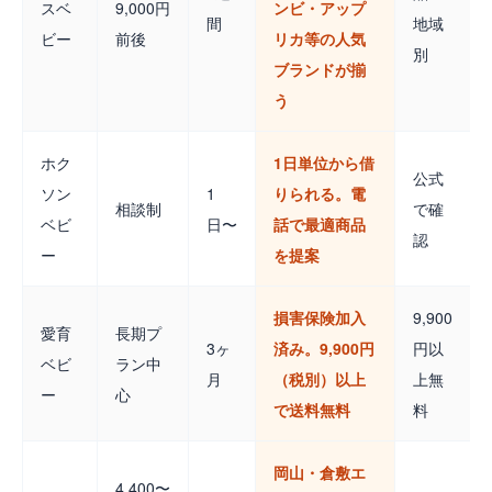
スベ
9,000円
ンビ・アップ
間
地域
ビー
前後
リカ等の人気
別
ブランドが揃
う
ホク
1日単位から借
公式
ソン
1
りられる。電
相談制
で確
ベビ
日〜
話で最適商品
認
ー
を提案
損害保険加入
9,900
愛育
長期プ
3ヶ
済み。9,900円
円以
ベビ
ラン中
月
（税別）以上
上無
ー
心
で送料無料
料
岡山・倉敷エ
4,400〜