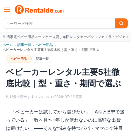
生活家電
ベビー用品
スーツケース
貸し布団
レンタカー
パソコン
カメラ・デジカメ
W
ホーム
›
記事一覧
›
ベビー用品
›
ベビーカーレンタル主要5社徹底比較｜型・重さ・期間で選ぶ
ベビー用品
記事一覧
ベビーカーレンタル主要5社徹
底比較｜型・重さ・期間で選ぶ
約
12
分で読めます
2026-07-15
更新
2026-06-17
「ベビーカーは試してから選びたい」「A型とB型で迷
っている」「数ヶ月〜1年しか使わないのに高額な出費
は避けたい」——そんな悩みを持つパパ・ママに今注目