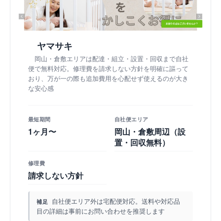
ヤマサキ
岡山・倉敷エリアは配達・組立・設置・回収まで自社
便で無料対応。修理費を請求しない方針を明確に謳って
おり、万が一の際も追加費用を心配せず使えるのが大き
な安心感
最短期間
自社便エリア
1ヶ月〜
岡山・倉敷周辺（設
置・回収無料）
修理費
請求しない方針
自社便エリア外は宅配便対応。送料や対応品
補足
目の詳細は事前にお問い合わせを推奨します