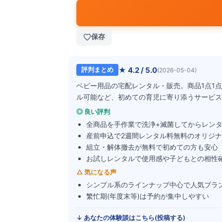
保存
★
4.2
/ 5.0
評判まとめ
(
2026-05-04
)
ベビー用品の宅配レンタル・販売。商品1点1
ル可能など、初めての育児に寄り添うサービス
◎ 良い評判
全商品を手作業で洗浄+滅菌してからレン
産前申込で2週間レンタル料無料のオリジ
組立・解体撤去が無料で初めての方も安心
お試しレンタルで使用感や子どもとの相性
△ 気になる声
シンプル系のラインナップ中心で人気ブラ
繁忙期(年度末等)は予約が集中しやすい
↓ あなたの体験談はこちら(投稿する)