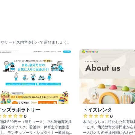
金やサービス内容を比べて選びましょう。
キッズラボラトリー
トイズレンタ
☆☆☆☆☆
☆☆☆☆☆
0
0
額3,520円〜（隔月コース）で木製知育玩具
木のおもちゃに特化した知育玩
を届けるサブスク。看護師・保育士が個別選
ービス。幼児教育の専門家が在
定し、モンテッソーリ・シュタイナー教育系
一人ひとりの発達段階に合わせ