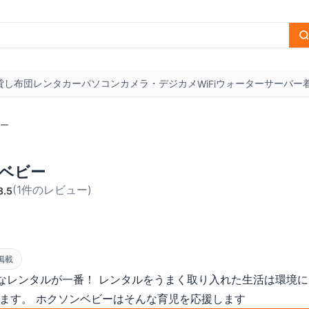
貸し布団
レンタカー
パソコン
カメラ・デジカメ
ウォーターサーバー
WiFi
ー
ベビー
(
1
件のレビュー
)
3.5
掲載
なレンタルが一番！ レンタルをうまく取り入れた生活は環境に
します。 ホクソンベビーはそんな育児を応援します