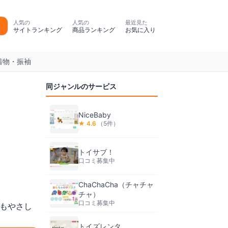
人気の
人気の
最近見た
サイトランキング
商品ランキング
お気に入り
着物・振袖
同ジャンルのサービス
NiceBaby
★
4.6
（
5
件）
トイサブ！
口コミ募集中
ChaChaCha（チャチャ
チャ）
口コミ募集中
もやさし
トイズレンタ