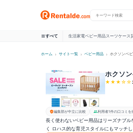
生活家電
ベビー用品
スーツケース
すべて
ホーム
サイト一覧
ベビー用品
ホクソンベビ
›
›
›
ホクソン
★★★
☆☆
編集部が中立に比較
利用者1件の口コミを
長く使わないベビー用品はリーズナブル
く ロハス的な育児スタイルにもマッチ