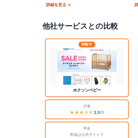
定。破損時も原則弁償不要で継続率97%を謳
詳細を見る →
う業界大手。
他社サービスとの比較
閲覧中
ホクソンベビー
評価
★★★
☆☆
3.5
(
1
)
料金
料金は公式サイトで