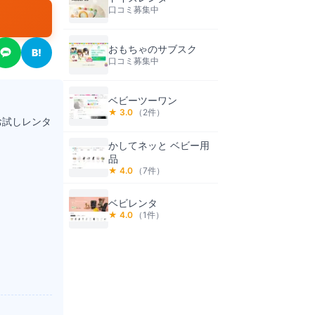
口コミ募集中
おもちゃのサブスク
B!
口コミ募集中
ベビーツーワン
★
3.0
（
2
件）
お試しレンタ
かしてネッと ベビー用
品
★
4.0
（
7
件）
ベビレンタ
★
4.0
（
1
件）