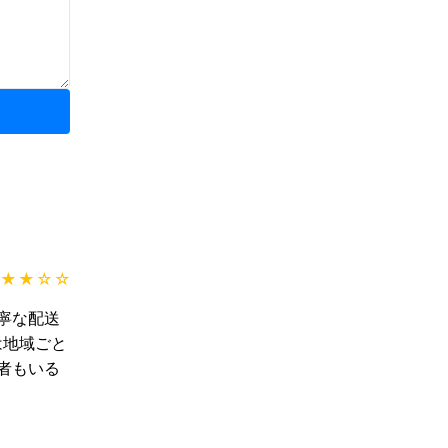
★★
☆☆
寧な配送
は地域ごと
者もいる