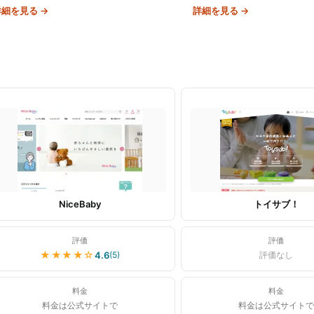
玩具を中心に扱う。返却期限なし・交換無制
選定。初月無料で始められる。
詳細を見る →
詳細を見る →
限、初回30日間返金保証。
NiceBaby
トイサブ！
評価
評価
★★★★
☆
4.6
(
5
)
評価なし
料金
料金
料金は公式サイトで
料金は公式サイトで