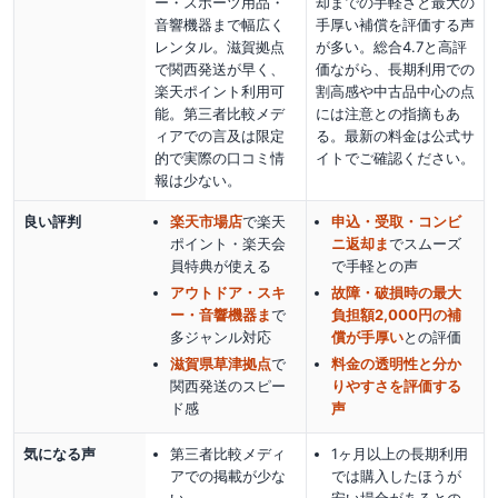
ー・スポーツ用品・
却までの手軽さと最大の
音響機器まで幅広く
手厚い補償を評価する声
レンタル。滋賀拠点
が多い。総合4.7と高評
で関西発送が早く、
価ながら、長期利用での
楽天ポイント利用可
割高感や中古品中心の点
能。第三者比較メデ
には注意との指摘もあ
ィアでの言及は限定
る。最新の料金は公式サ
的で実際の口コミ情
イトでご確認ください。
報は少ない。
良い評判
楽天市場店
で楽天
申込・受取・コンビ
ポイント・楽天会
ニ返却ま
でスムーズ
員特典が使える
で手軽
との声
アウトドア・スキ
故障・破損時の最大
ー・音響機器ま
で
負担額2,000円の補
多ジャンル対応
償が手厚い
との評価
滋賀県草津拠点
で
料金の透明性と分か
関西発送のスピー
りやすさを評価する
ド感
声
気になる声
第三者比較メディ
1ヶ月以上の長期利用
アでの掲載が少な
では購入したほうが
い
安い場合があるとの