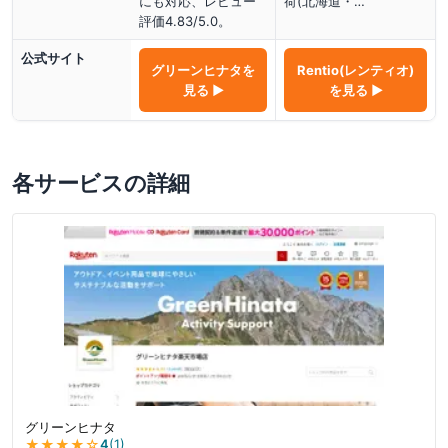
にも対応、レビュー
荷(北海道・…
評価4.83/5.0。
公式サイト
グリーンヒナタ
を
Rentio(レンティオ)
見る ▶
を見る ▶
各サービスの詳細
グリーンヒナタ
★★★★
☆
4
(
1
)