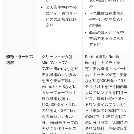
声
楽天店舗中心で公
式サイト独自サー
人気機種は在庫切れ
ビスの認知度は限
や料金がやや高めと
定的
の指摘
商品のほとんどが中
古品である点に言及
する声
特徴・サービス
グリーンヒナタは
Rentio(運営: Rentio
内容
MiniDV・HDV・
Inc.)は、カメラ・家
DVD・Blu-rayなどビ
電・美容機器・ベビー用
デオ機器のレンタル
品・キッチン家電・楽器
を扱う楽天市場店。
など約7,000種類・40カ
Video8・Hi8などレ
テゴリ以上を扱う国内最
ガシーフォーマット
大級のレンタル専門サー
対応機器も揃う。
ビス。最短1日から選べ
150,000タイトル以上
るワンタイムプランと1
の品揃え、3泊4日か
ヶ月単位の月額制プラン
らの短期レンタル
の2軸で、用途に応じて
可。MiniDVテープの
使い分け可能。返却時の
デジタル化サービス
送料は無料、最短翌日出