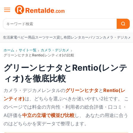
生活家電
ベビー用品
スーツケース
貸し布団
レンタカー
パソコン
カメラ・デジカメ
W
ホーム
›
サイト一覧
›
カメラ・デジカメ
›
グリーンヒナタとRentio(レンティオ)の比較
グリーンヒナタ
と
Rentio(レンテ
ィオ)
を徹底比較
カメラ・デジカメ
レンタルの
グリーンヒナタ
と
Rentio(レ
ンティオ)
は、どちらを選ぶべきか迷いやすい2社です。 こ
のページでは料金の方向性・利用者の総合評価・口コミ・
AI評価を
中立の立場で横並び比較
し、 あなたの用途に合う
のはどちらかを実データで整理します。