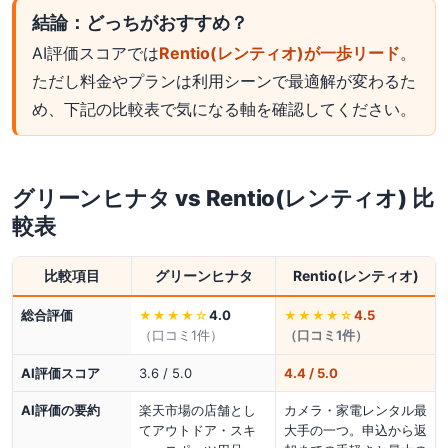
結論：どっちがおすすめ？
AI評価スコアでは
Rentio(レンティオ)が一歩リード
。
ただし料金やプランは利用シーンで最適解が変わるた
め、下記の比較表で気になる軸を確認してください。
グリーンヒナタ
vs
Rentio(レンティオ)
比
較表
比較項目
グリーンヒナタ
Rentio(レンティオ)
総合評価
4.0
4.5
★★★★
☆
★★★★
☆
（口コミ
1
件）
（口コミ
1
件）
AI評価スコア
3.6 / 5.0
4.4 / 5.0
AI評価の要約
楽天市場の店舗とし
カメラ・家電レンタル最
てアウトドア・スキ
大手の一つ。申込から返