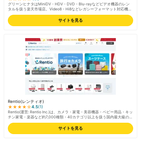
グリーンヒナタはMiniDV・HDV・DVD・Blu-rayなどビデオ機器のレン
タルを扱う楽天市場店。Video8・Hi8などレガシーフォーマット対応機器
も揃う。150,000タイトル以上の品揃え、3泊4日からの短期レンタル
可。MiniDVテープのデジタル化サービスにも対応、レビュー評価
サイトを見る
4.83/5.0。
Rentio(レンティオ)
★★★★
☆
4.5
(
1
)
Rentio(運営: Rentio Inc.)は、カメラ・家電・美容機器・ベビー用品・キッ
チン家電・楽器など約7,000種類・40カテゴリ以上を扱う国内最大級のレ
ンタル専門サービス。最短1日から選べるワンタイムプランと1ヶ月単位の
月額制プランの2軸で、用途に応じて使い分け可能。返却時の送料は無
サイトを見る
料、最短翌日出荷(北海道・離島は翌々日)。月間利用者は約15万人、顧客
評価★4.7、1年以内リピート率55%。「トラブルあんしん宣言」で故障・