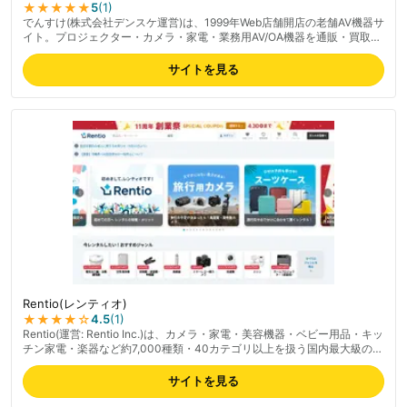
★★★★★
5
(
1
)
でんすけ(株式会社デンスケ運営)は、1999年Web店舗開店の老舗AV機器サ
イト。プロジェクター・カメラ・家電・業務用AV/OA機器を通販・買取・
レンタルでワンストップ提供。メーカー直取引による豊富な品揃えと安心
価格、会員登録不要で気軽にショッピングできる手軽さが特徴。メール・
サイトを見る
電話対応の良さが評価される一方、繁忙期の欠品連絡が遅れた事例の指摘
もあり。最新の料金は公式サイトでご確認ください。
Rentio(レンティオ)
★★★★
☆
4.5
(
1
)
Rentio(運営: Rentio Inc.)は、カメラ・家電・美容機器・ベビー用品・キッ
チン家電・楽器など約7,000種類・40カテゴリ以上を扱う国内最大級のレ
ンタル専門サービス。最短1日から選べるワンタイムプランと1ヶ月単位の
月額制プランの2軸で、用途に応じて使い分け可能。返却時の送料は無
サイトを見る
料、最短翌日出荷(北海道・離島は翌々日)。月間利用者は約15万人、顧客
評価★4.7、1年以内リピート率55%。「トラブルあんしん宣言」で故障・