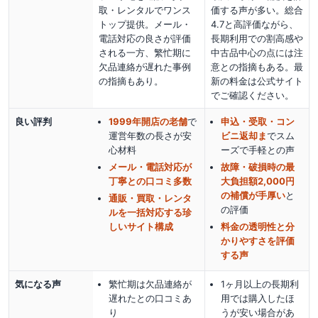
取・レンタルでワンス
価する声が多い。総合
トップ提供。メール・
4.7と高評価ながら、
電話対応の良さが評価
長期利用での割高感や
される一方、繁忙期に
中古品中心の点には注
欠品連絡が遅れた事例
意との指摘もある。最
の指摘もあり。
新の料金は公式サイト
でご確認ください。
良い評判
1999年開店の老舗
で
申込・受取・コン
運営年数の長さが安
ビニ返却ま
でスム
心材料
ーズで手軽
との声
メール・電話対応が
故障・破損時の最
丁寧との口コミ多数
大負担額2,000円
の補償が手厚い
と
通販・買取・レンタ
の評価
ルを一括対応する珍
しいサイト構成
料金の透明性と分
かりやすさを評価
する声
気になる声
繁忙期は欠品連絡が
1ヶ月以上の長期利
遅れたとの口コミあ
用では購入したほ
り
うが安い場合があ