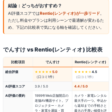
結論：どっちがおすすめ？
AI評価スコアでは
Rentio(レンティオ)が一歩リード
。
ただし料金やプランは利用シーンで最適解が変わるた
め、下記の比較表で気になる軸を確認してください。
でんすけ
vs
Rentio(レンティオ)
比較表
比較項目
でんすけ
Rentio(レンティオ)
総合評価
5.0
4.5
★★★★★
★★★★
☆
（口コミ
1
件）
（口コミ
1
件）
AI評価スコア
3.9 / 5.0
4.4 / 5.0
AI評価の要約
1999年Web店舗開店の
カメラ・家電レンタル
老舗AV機器サイト。プ
最大手の一つ。申込か
ロジェクター・カメ
ら返却までの手軽さと
ラ・家電を通販・買
最大の手厚い補償を評