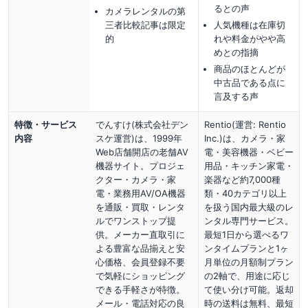
るとの声
カメラレンタルの第
三者比較記事は限定
人気機種は在庫切
的
れや料金がやや高
めとの指摘
商品のほとんどが
中古品である点に
言及する声
特徴・サービス
でんすけ(株式会社デン
Rentio(運営: Rentio
内容
スケ運営)は、1999年
Inc.)は、カメラ・家
Web店舗開店の老舗AV
電・美容機器・ベビー
機器サイト。プロジェ
用品・キッチン家電・
クター・カメラ・家
楽器など約7,000種
電・業務用AV/OA機器
類・40カテゴリ以上
を通販・買取・レンタ
を扱う国内最大級のレ
ルでワンストップ提
ンタル専門サービス。
供。メーカー直取引に
最短1日から選べるワ
よる豊富な品揃えと安
ンタイムプランと1ヶ
心価格、会員登録不要
月単位の月額制プラン
で気軽にショッピング
の2軸で、用途に応じ
できる手軽さが特徴。
て使い分け可能。返却
メール・電話対応の良
時の送料は無料、最短