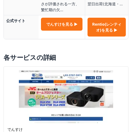
さが評価される一方、
翌日出荷(北海道・…
繁忙期の欠…
公式サイト
でんすけ
を見る ▶
Rentio(レンティ
オ)
を見る ▶
各サービスの詳細
でんすけ