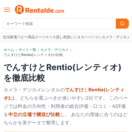
生活家電
ベビー用品
スーツケース
貸し布団
レンタカー
パソコン
カメラ・デジカメ
W
ホーム
›
サイト一覧
›
カメラ・デジカメ
›
でんすけとRentio(レンティオ)の比較
でんすけ
と
Rentio(レンティオ)
を徹底比較
カメラ・デジカメ
レンタルの
でんすけ
と
Rentio(レンティ
オ)
は、どちらを選ぶべきか迷いやすい2社です。 このペー
ジでは料金の方向性・利用者の総合評価・口コミ・AI評価
を
中立の立場で横並び比較
し、 あなたの用途に合うのはど
ちらかを実データで整理します。